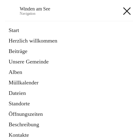
Winden am See
Navigation
Winden am See
Start
Herzlich willkommen
öffnet
Daten & Fakten
Beiträge
in
Externe Webseite
neuem
Unsere Gemeinde
Tab
öffnet
Bebauungsplan
in
Ordner
Alben
neuem
Tab
Müllkalender
+5
Dateien
Standorte
Öffnungszeiten
Beschreibung
Hauptadresse
Kontakte