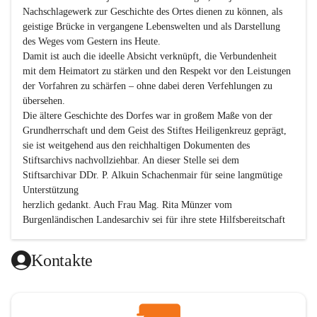
Nachschlagewerk zur Geschichte des Ortes dienen zu können, als 
geistige Brücke in vergangene Lebenswelten und als Darstellung 
des Weges vom Gestern ins Heute.

Damit ist auch die ideelle Absicht verknüpft, die Verbundenheit 
mit dem Heimatort zu stärken und den Respekt vor den Leistungen 
der Vorfahren zu schärfen – ohne dabei deren Verfehlungen zu 
übersehen.

Die ältere Geschichte des Dorfes war in großem Maße von der 
Grundherrschaft und dem Geist des Stiftes Heiligenkreuz geprägt, 
sie ist weitgehend aus den reichhaltigen Dokumenten des 
Stiftsarchivs nachvollziehbar. An dieser Stelle sei dem 
Stiftsarchivar DDr. P. Alkuin Schachenmair für seine langmütige 
Unterstützung

herzlich gedankt. Auch Frau Mag. Rita Münzer vom 
Burgenländischen Landesarchiv sei für ihre stete Hilfsbereitschaft 
gedankt.

Dank gilt den Textautoren dieser Chronik, dem kleinen 
Kontakte
Redaktionsteam, für die gute Zusammenarbeit.

Vor allem aber muss den vielen Windenerinnen und Windenern 
gedankt werden, die durch ihre Erinnerungen, Informationen und 