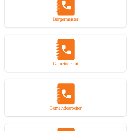
durch das Überlassen von Fotos und Dokumenten zum Gesamtbild 
dieses Buches wesentlich beigetragen haben.

Bürgermeister
Der Zeitdruck war enorm, um das Werk auch zeitgerecht für das 
Jubiläumsjahr abschließen zu können. Daher mag um Nachsicht 
gebeten werden, wenn gewisse Themen nicht in der gebotenen 
Ausführlichkeit behandelt erscheinen, oder auch der eine oder 
andere Fehler unterlief. Die Autoren haben nach ihren 
individuellen Möglichkeiten mit bestem Wissen und Gewissen 
gearbeitet.

Gemeindeamt
Die umfangreiche Chronik ist primär nicht als wissenschaftliches 
Werk angelegt. Mit Ausnahme des ersten Beitrages von Univ.-Prof. 
Andreas Rohatsch wurde auf das System der Fußnoten verzichtet. 
Wo eine genaue Quellenangabe sinnvoll und notwendig erschien, 
sind die entsprechenden Quellenhinweise in den fließenden Text 
eingearbeitet. Der leichteren Lesbarkeit halber ist auch von einer 
streng gendergerechten Ausdrucksform Abstand genommen 
Gemeindearbeiter
worden. Aus dem gleichen Grund wird bei der Ortsnamennennung 
weitgehend die Kurzform Winden gebraucht, obwohl der offizielle 
Name „Winden am See“ lautet – übrigens erst seit dem Jahr 1939.
