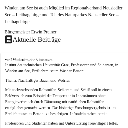
Winden am See ist auch Mitglied im Regionalverband Neusiedler 
See – Leithagebirge und Teil des Naturparkes Neusiedler See – 
Leithagebirge.
Bürgermeister Erwin Preiner 
Aktuelle Beiträge
W
vor 2 Wochen
Projekte & Initiativen
i
Institut der technischen Universität Graz, Professoren und Studenten, in 
n
Winden am See, Freilichtmuseum Wander Bertoni.
d
e
Thema: Nachhaltiges Bauen und Wohnen
n
Mit nachwachsenden Rohstoffen-Schlamm und Schilf-soll in einem 
a
m
Feldversuch zum Beispiel die Temperatur in Innenräumen ohne 
S
Energieverbrauch durch Dämmung mit natürlichen Rohstoffen 
e
erträglicher gemacht werden. Das bisherige Forschungsergebnis ist im 
e
Freilichtmuseum Bertoni zu besichtigen. Infotafeln stehen bereit.
Professoren und Studenten haben mit Unterstützung freiwilliger Helfer, 