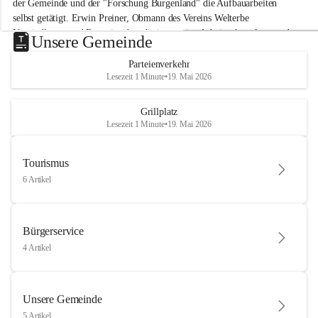
der Gemeinde und der "Forschung Burgenland" die Aufbauarbeiten 
selbst getätigt. Erwin Preiner, Obmann des Vereins Welterbe 
Neusiedlersee und Bgm. ist über die innovative Arbeit sehr erfreut und 
Unsere Gemeinde
hofft auf baldige praktische Anwendung der Forschungsergebnisse.
Parteienverkehr
Gerade in Zeiten des Klimawandels ist jede technologische Innovation 
Lesezeit 1 Minute
•
19. Mai 2026
wichtig!
Weitere Infos folgen in Kürze.
+4
Grillplatz
Lesezeit 1 Minute
•
19. Mai 2026
Tourismus
6 Artikel
Bürgerservice
4 Artikel
Unsere Gemeinde
5 Artikel