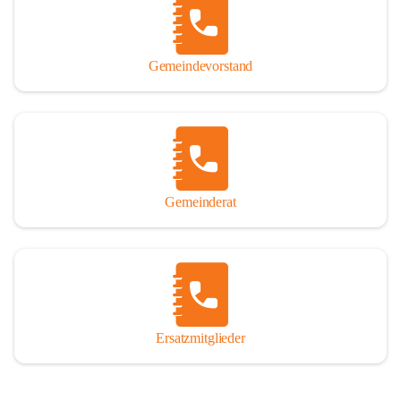
So darf ich Sie zu einer interessanten, vergnüglichen und 
manchmal auch nachdenklich machenden Zeitreise durch die 
Jahrhunderte, ja Jahrtausende alte Geschichte von der Steinzeit 
Gemeindevorstand
über das mittelalterliche Sasun bis in das heutige Winden am See 
einladen.

Gemeinderat
Ersatzmitglieder