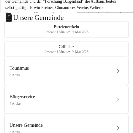
der Gemeinde und der "Forschung Burgenland" die Aufbauarbeiten 
selbst getätigt. Erwin Preiner, Obmann des Vereins Welterbe 
Neusiedlersee und Bgm. ist über die innovative Arbeit sehr erfreut und 
Unsere Gemeinde
hofft auf baldige praktische Anwendung der Forschungsergebnisse.
Parteienverkehr
Gerade in Zeiten des Klimawandels ist jede technologische Innovation 
Lesezeit 1 Minute
•
19. Mai 2026
wichtig!
Weitere Infos folgen in Kürze.
+4
Grillplatz
Lesezeit 1 Minute
•
19. Mai 2026
Tourismus
6 Artikel
Bürgerservice
4 Artikel
Unsere Gemeinde
5 Artikel