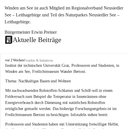
Winden am See ist auch Mitglied im Regionalverband Neusiedler 
See – Leithagebirge und Teil des Naturparkes Neusiedler See – 
Leithagebirge.
Bürgermeister Erwin Preiner 
Aktuelle Beiträge
W
vor 2 Wochen
Projekte & Initiativen
i
Institut der technischen Universität Graz, Professoren und Studenten, in 
n
Winden am See, Freilichtmuseum Wander Bertoni.
d
e
Thema: Nachhaltiges Bauen und Wohnen
n
Mit nachwachsenden Rohstoffen-Schlamm und Schilf-soll in einem 
a
m
Feldversuch zum Beispiel die Temperatur in Innenräumen ohne 
S
Energieverbrauch durch Dämmung mit natürlichen Rohstoffen 
e
erträglicher gemacht werden. Das bisherige Forschungsergebnis ist im 
e
Freilichtmuseum Bertoni zu besichtigen. Infotafeln stehen bereit.
Professoren und Studenten haben mit Unterstützung freiwilliger Helfer, 