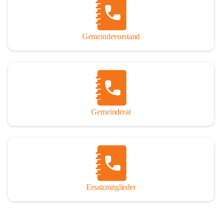
So darf ich Sie zu einer interessanten, vergnüglichen und 
manchmal auch nachdenklich machenden Zeitreise durch die 
Jahrhunderte, ja Jahrtausende alte Geschichte von der Steinzeit 
Gemeindevorstand
über das mittelalterliche Sasun bis in das heutige Winden am See 
einladen.

Gemeinderat
Ersatzmitglieder