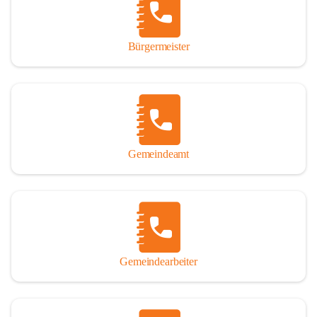
durch das Überlassen von Fotos und Dokumenten zum Gesamtbild 
dieses Buches wesentlich beigetragen haben.

Bürgermeister
Der Zeitdruck war enorm, um das Werk auch zeitgerecht für das 
Jubiläumsjahr abschließen zu können. Daher mag um Nachsicht 
gebeten werden, wenn gewisse Themen nicht in der gebotenen 
Ausführlichkeit behandelt erscheinen, oder auch der eine oder 
andere Fehler unterlief. Die Autoren haben nach ihren 
individuellen Möglichkeiten mit bestem Wissen und Gewissen 
gearbeitet.

Gemeindeamt
Die umfangreiche Chronik ist primär nicht als wissenschaftliches 
Werk angelegt. Mit Ausnahme des ersten Beitrages von Univ.-Prof. 
Andreas Rohatsch wurde auf das System der Fußnoten verzichtet. 
Wo eine genaue Quellenangabe sinnvoll und notwendig erschien, 
sind die entsprechenden Quellenhinweise in den fließenden Text 
eingearbeitet. Der leichteren Lesbarkeit halber ist auch von einer 
streng gendergerechten Ausdrucksform Abstand genommen 
Gemeindearbeiter
worden. Aus dem gleichen Grund wird bei der Ortsnamennennung 
weitgehend die Kurzform Winden gebraucht, obwohl der offizielle 
Name „Winden am See“ lautet – übrigens erst seit dem Jahr 1939.
