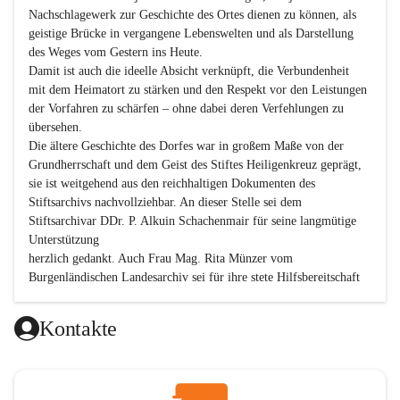
Nachschlagewerk zur Geschichte des Ortes dienen zu können, als 
geistige Brücke in vergangene Lebenswelten und als Darstellung 
des Weges vom Gestern ins Heute.

Damit ist auch die ideelle Absicht verknüpft, die Verbundenheit 
mit dem Heimatort zu stärken und den Respekt vor den Leistungen 
der Vorfahren zu schärfen – ohne dabei deren Verfehlungen zu 
übersehen.

Die ältere Geschichte des Dorfes war in großem Maße von der 
Grundherrschaft und dem Geist des Stiftes Heiligenkreuz geprägt, 
sie ist weitgehend aus den reichhaltigen Dokumenten des 
Stiftsarchivs nachvollziehbar. An dieser Stelle sei dem 
Stiftsarchivar DDr. P. Alkuin Schachenmair für seine langmütige 
Unterstützung

herzlich gedankt. Auch Frau Mag. Rita Münzer vom 
Burgenländischen Landesarchiv sei für ihre stete Hilfsbereitschaft 
gedankt.

Dank gilt den Textautoren dieser Chronik, dem kleinen 
Kontakte
Redaktionsteam, für die gute Zusammenarbeit.

Vor allem aber muss den vielen Windenerinnen und Windenern 
gedankt werden, die durch ihre Erinnerungen, Informationen und 