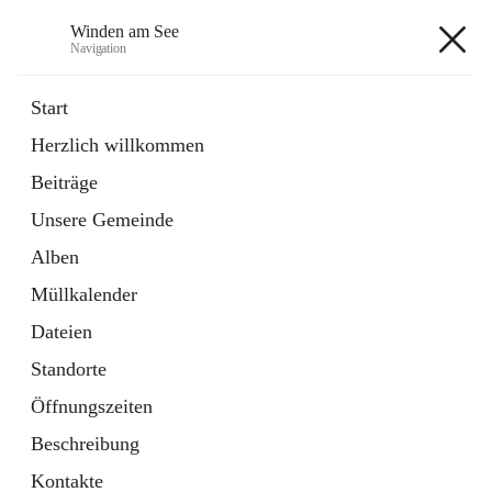
Winden am See
Navigation
Winden am See
Start
Herzlich willkommen
öffnet
Daten & Fakten
Beiträge
in
Externe Webseite
neuem
Unsere Gemeinde
Tab
öffnet
Bebauungsplan
in
Ordner
Alben
neuem
Tab
Müllkalender
+5
Dateien
Standorte
Öffnungszeiten
Beschreibung
Hauptadresse
Kontakte