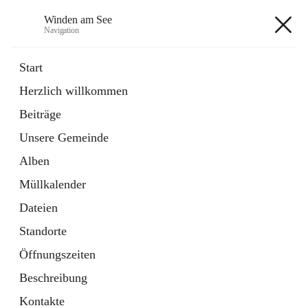
Winden am See
Navigation
Winden am See
Start
Herzlich willkommen
öffnet
Daten & Fakten
Beiträge
in
Externe Webseite
neuem
Unsere Gemeinde
Tab
öffnet
Bebauungsplan
in
Ordner
Alben
neuem
Tab
Müllkalender
+5
Dateien
Standorte
Öffnungszeiten
Beschreibung
Hauptadresse
Kontakte