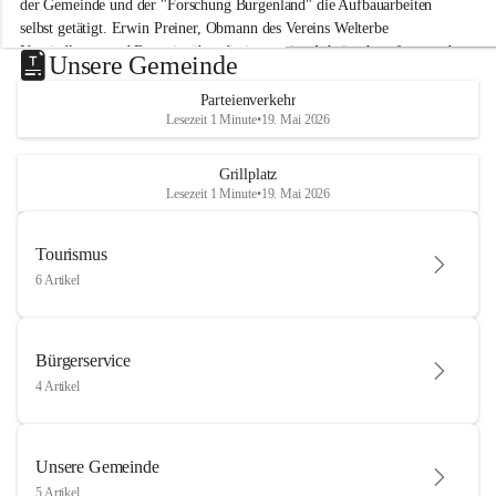
der Gemeinde und der "Forschung Burgenland" die Aufbauarbeiten 
selbst getätigt. Erwin Preiner, Obmann des Vereins Welterbe 
Neusiedlersee und Bgm. ist über die innovative Arbeit sehr erfreut und 
Unsere Gemeinde
hofft auf baldige praktische Anwendung der Forschungsergebnisse.
Parteienverkehr
Gerade in Zeiten des Klimawandels ist jede technologische Innovation 
Lesezeit 1 Minute
•
19. Mai 2026
wichtig!
Weitere Infos folgen in Kürze.
+4
Grillplatz
Lesezeit 1 Minute
•
19. Mai 2026
Tourismus
6 Artikel
Bürgerservice
4 Artikel
Unsere Gemeinde
5 Artikel