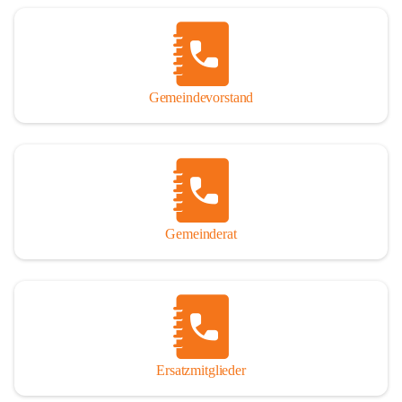
Name „Winden am See“ lautet – übrigens erst seit dem Jahr 1939.

So darf ich Sie zu einer interessanten, vergnüglichen und 
manchmal auch nachdenklich machenden Zeitreise durch die 
Jahrhunderte, ja Jahrtausende alte Geschichte von der Steinzeit 
Gemeindevorstand
über das mittelalterliche Sasun bis in das heutige Winden am See 
einladen.

Gemeinderat
Ersatzmitglieder