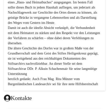
eines „Haus- und Heimatbuches“ ausgegangen. Im besten Fall 
sollte dieses Buch in jedem Haushalt aufliegen, um jederzeit als 
Nachschlagewerk zur Geschichte des Ortes dienen zu können, als 
geistige Brücke in vergangene Lebenswelten und als Darstellung 
des Weges vom Gestern ins Heute.

Damit ist auch die ideelle Absicht verknüpft, die Verbundenheit 
mit dem Heimatort zu stärken und den Respekt vor den Leistungen 
der Vorfahren zu schärfen – ohne dabei deren Verfehlungen zu 
übersehen.

Die ältere Geschichte des Dorfes war in großem Maße von der 
Grundherrschaft und dem Geist des Stiftes Heiligenkreuz geprägt, 
sie ist weitgehend aus den reichhaltigen Dokumenten des 
Stiftsarchivs nachvollziehbar. An dieser Stelle sei dem 
Stiftsarchivar DDr. P. Alkuin Schachenmair für seine langmütige 
Unterstützung

herzlich gedankt. Auch Frau Mag. Rita Münzer vom 
Burgenländischen Landesarchiv sei für ihre stete Hilfsbereitschaft 
gedankt.

Dank gilt den Textautoren dieser Chronik, dem kleinen 
Kontakte
Redaktionsteam, für die gute Zusammenarbeit.
