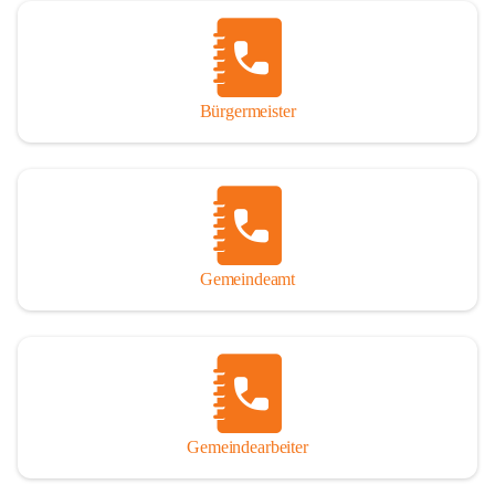
Vor allem aber muss den vielen Windenerinnen und Windenern 
gedankt werden, die durch ihre Erinnerungen, Informationen und 
durch das Überlassen von Fotos und Dokumenten zum Gesamtbild 
dieses Buches wesentlich beigetragen haben.

Bürgermeister
Der Zeitdruck war enorm, um das Werk auch zeitgerecht für das 
Jubiläumsjahr abschließen zu können. Daher mag um Nachsicht 
gebeten werden, wenn gewisse Themen nicht in der gebotenen 
Ausführlichkeit behandelt erscheinen, oder auch der eine oder 
andere Fehler unterlief. Die Autoren haben nach ihren 
individuellen Möglichkeiten mit bestem Wissen und Gewissen 
gearbeitet.

Gemeindeamt
Die umfangreiche Chronik ist primär nicht als wissenschaftliches 
Werk angelegt. Mit Ausnahme des ersten Beitrages von Univ.-Prof. 
Andreas Rohatsch wurde auf das System der Fußnoten verzichtet. 
Wo eine genaue Quellenangabe sinnvoll und notwendig erschien, 
sind die entsprechenden Quellenhinweise in den fließenden Text 
eingearbeitet. Der leichteren Lesbarkeit halber ist auch von einer 
streng gendergerechten Ausdrucksform Abstand genommen 
Gemeindearbeiter
worden. Aus dem gleichen Grund wird bei der Ortsnamennennung 
weitgehend die Kurzform Winden gebraucht, obwohl der offizielle 