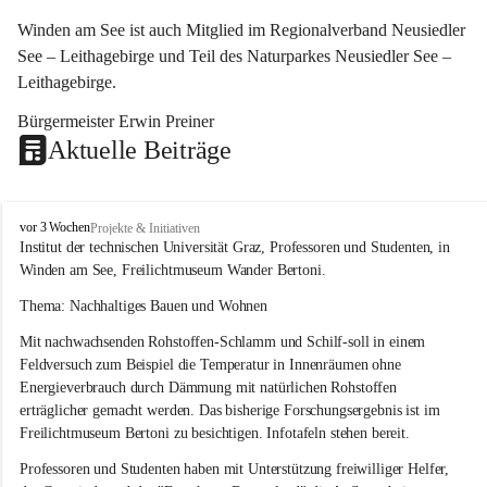
Winden am See ist auch Mitglied im Regionalverband Neusiedler 
See – Leithagebirge und Teil des Naturparkes Neusiedler See – 
Leithagebirge.
Bürgermeister Erwin Preiner 
Aktuelle Beiträge
W
vor 3 Wochen
Projekte & Initiativen
i
Institut der technischen Universität Graz, Professoren und Studenten, in 
n
Winden am See, Freilichtmuseum Wander Bertoni.
d
e
Thema: Nachhaltiges Bauen und Wohnen
n
Mit nachwachsenden Rohstoffen-Schlamm und Schilf-soll in einem 
a
m
Feldversuch zum Beispiel die Temperatur in Innenräumen ohne 
S
Energieverbrauch durch Dämmung mit natürlichen Rohstoffen 
e
erträglicher gemacht werden. Das bisherige Forschungsergebnis ist im 
e
Freilichtmuseum Bertoni zu besichtigen. Infotafeln stehen bereit.
Professoren und Studenten haben mit Unterstützung freiwilliger Helfer, 