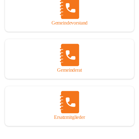
So darf ich Sie zu einer interessanten, vergnüglichen und 
manchmal auch nachdenklich machenden Zeitreise durch die 
Jahrhunderte, ja Jahrtausende alte Geschichte von der Steinzeit 
Gemeindevorstand
über das mittelalterliche Sasun bis in das heutige Winden am See 
einladen.

Gemeinderat
Ersatzmitglieder