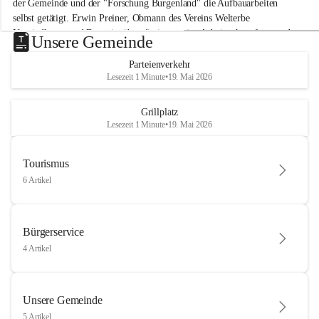
der Gemeinde und der "Forschung Burgenland" die Aufbauarbeiten 
selbst getätigt. Erwin Preiner, Obmann des Vereins Welterbe 
Neusiedlersee und Bgm. ist über die innovative Arbeit sehr erfreut und 
Unsere Gemeinde
hofft auf baldige praktische Anwendung der Forschungsergebnisse.
Parteienverkehr
Gerade in Zeiten des Klimawandels ist jede technologische Innovation 
Lesezeit 1 Minute
•
19. Mai 2026
wichtig!
Weitere Infos folgen in Kürze.
+4
Grillplatz
Lesezeit 1 Minute
•
19. Mai 2026
Tourismus
6 Artikel
Bürgerservice
4 Artikel
Unsere Gemeinde
5 Artikel