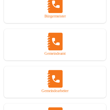
durch das Überlassen von Fotos und Dokumenten zum Gesamtbild 
dieses Buches wesentlich beigetragen haben.

Bürgermeister
Der Zeitdruck war enorm, um das Werk auch zeitgerecht für das 
Jubiläumsjahr abschließen zu können. Daher mag um Nachsicht 
gebeten werden, wenn gewisse Themen nicht in der gebotenen 
Ausführlichkeit behandelt erscheinen, oder auch der eine oder 
andere Fehler unterlief. Die Autoren haben nach ihren 
individuellen Möglichkeiten mit bestem Wissen und Gewissen 
gearbeitet.

Gemeindeamt
Die umfangreiche Chronik ist primär nicht als wissenschaftliches 
Werk angelegt. Mit Ausnahme des ersten Beitrages von Univ.-Prof. 
Andreas Rohatsch wurde auf das System der Fußnoten verzichtet. 
Wo eine genaue Quellenangabe sinnvoll und notwendig erschien, 
sind die entsprechenden Quellenhinweise in den fließenden Text 
eingearbeitet. Der leichteren Lesbarkeit halber ist auch von einer 
streng gendergerechten Ausdrucksform Abstand genommen 
Gemeindearbeiter
worden. Aus dem gleichen Grund wird bei der Ortsnamennennung 
weitgehend die Kurzform Winden gebraucht, obwohl der offizielle 
Name „Winden am See“ lautet – übrigens erst seit dem Jahr 1939.
