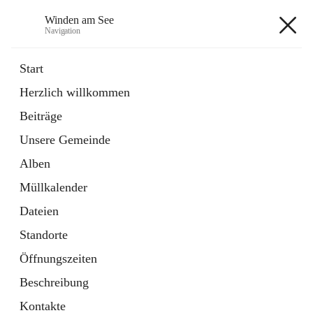
Winden am See
Navigation
Winden am See
Start
Herzlich willkommen
öffnet
Daten & Fakten
Beiträge
in
Externe Webseite
neuem
Unsere Gemeinde
Tab
öffnet
Bebauungsplan
in
Ordner
Alben
neuem
Tab
Müllkalender
+5
Dateien
Standorte
Öffnungszeiten
Beschreibung
Hauptadresse
Kontakte