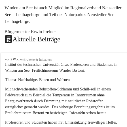
Winden am See ist auch Mitglied im Regionalverband Neusiedler 
See – Leithagebirge und Teil des Naturparkes Neusiedler See – 
Leithagebirge.
Bürgermeister Erwin Preiner 
Aktuelle Beiträge
W
vor 2 Wochen
Projekte & Initiativen
i
Institut der technischen Universität Graz, Professoren und Studenten, in 
n
Winden am See, Freilichtmuseum Wander Bertoni.
d
e
Thema: Nachhaltiges Bauen und Wohnen
n
Mit nachwachsenden Rohstoffen-Schlamm und Schilf-soll in einem 
a
m
Feldversuch zum Beispiel die Temperatur in Innenräumen ohne 
S
Energieverbrauch durch Dämmung mit natürlichen Rohstoffen 
e
erträglicher gemacht werden. Das bisherige Forschungsergebnis ist im 
e
Freilichtmuseum Bertoni zu besichtigen. Infotafeln stehen bereit.
Professoren und Studenten haben mit Unterstützung freiwilliger Helfer, 