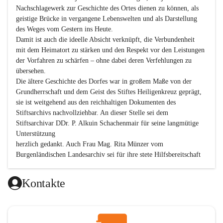
Nachschlagewerk zur Geschichte des Ortes dienen zu können, als 
geistige Brücke in vergangene Lebenswelten und als Darstellung 
des Weges vom Gestern ins Heute.

Damit ist auch die ideelle Absicht verknüpft, die Verbundenheit 
mit dem Heimatort zu stärken und den Respekt vor den Leistungen 
der Vorfahren zu schärfen – ohne dabei deren Verfehlungen zu 
übersehen.

Die ältere Geschichte des Dorfes war in großem Maße von der 
Grundherrschaft und dem Geist des Stiftes Heiligenkreuz geprägt, 
sie ist weitgehend aus den reichhaltigen Dokumenten des 
Stiftsarchivs nachvollziehbar. An dieser Stelle sei dem 
Stiftsarchivar DDr. P. Alkuin Schachenmair für seine langmütige 
Unterstützung

herzlich gedankt. Auch Frau Mag. Rita Münzer vom 
Burgenländischen Landesarchiv sei für ihre stete Hilfsbereitschaft 
gedankt.

Dank gilt den Textautoren dieser Chronik, dem kleinen 
Kontakte
Redaktionsteam, für die gute Zusammenarbeit.

Vor allem aber muss den vielen Windenerinnen und Windenern 
gedankt werden, die durch ihre Erinnerungen, Informationen und 