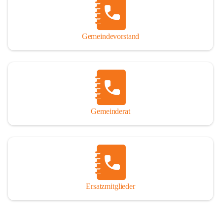
So darf ich Sie zu einer interessanten, vergnüglichen und 
manchmal auch nachdenklich machenden Zeitreise durch die 
Jahrhunderte, ja Jahrtausende alte Geschichte von der Steinzeit 
Gemeindevorstand
über das mittelalterliche Sasun bis in das heutige Winden am See 
einladen.

Gemeinderat
Ersatzmitglieder