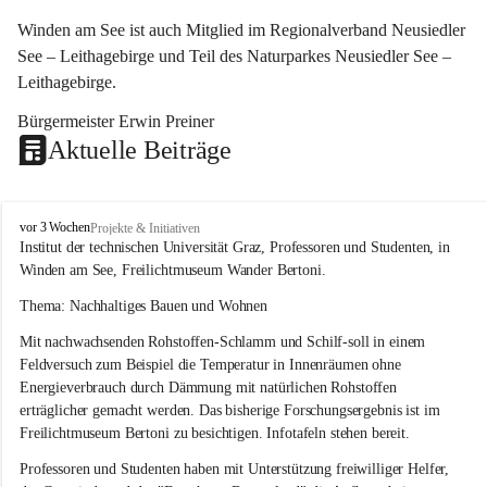
Winden am See ist auch Mitglied im Regionalverband Neusiedler 
See – Leithagebirge und Teil des Naturparkes Neusiedler See – 
Leithagebirge.
Bürgermeister Erwin Preiner 
Aktuelle Beiträge
W
vor 3 Wochen
Projekte & Initiativen
i
Institut der technischen Universität Graz, Professoren und Studenten, in 
n
Winden am See, Freilichtmuseum Wander Bertoni.
d
e
Thema: Nachhaltiges Bauen und Wohnen
n
Mit nachwachsenden Rohstoffen-Schlamm und Schilf-soll in einem 
a
m
Feldversuch zum Beispiel die Temperatur in Innenräumen ohne 
S
Energieverbrauch durch Dämmung mit natürlichen Rohstoffen 
e
erträglicher gemacht werden. Das bisherige Forschungsergebnis ist im 
e
Freilichtmuseum Bertoni zu besichtigen. Infotafeln stehen bereit.
Professoren und Studenten haben mit Unterstützung freiwilliger Helfer, 