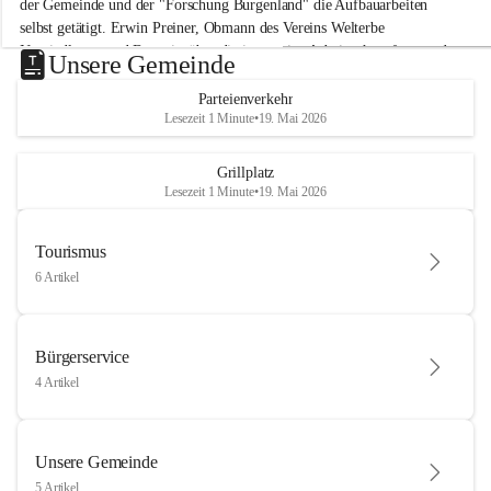
der Gemeinde und der "Forschung Burgenland" die Aufbauarbeiten 
selbst getätigt. Erwin Preiner, Obmann des Vereins Welterbe 
Neusiedlersee und Bgm. ist über die innovative Arbeit sehr erfreut und 
Unsere Gemeinde
hofft auf baldige praktische Anwendung der Forschungsergebnisse.
Parteienverkehr
Gerade in Zeiten des Klimawandels ist jede technologische Innovation 
Lesezeit 1 Minute
•
19. Mai 2026
wichtig!
Weitere Infos folgen in Kürze.
+4
Grillplatz
Lesezeit 1 Minute
•
19. Mai 2026
Tourismus
6 Artikel
Bürgerservice
4 Artikel
Unsere Gemeinde
5 Artikel