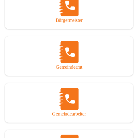
durch das Überlassen von Fotos und Dokumenten zum Gesamtbild 
dieses Buches wesentlich beigetragen haben.

Bürgermeister
Der Zeitdruck war enorm, um das Werk auch zeitgerecht für das 
Jubiläumsjahr abschließen zu können. Daher mag um Nachsicht 
gebeten werden, wenn gewisse Themen nicht in der gebotenen 
Ausführlichkeit behandelt erscheinen, oder auch der eine oder 
andere Fehler unterlief. Die Autoren haben nach ihren 
individuellen Möglichkeiten mit bestem Wissen und Gewissen 
gearbeitet.

Gemeindeamt
Die umfangreiche Chronik ist primär nicht als wissenschaftliches 
Werk angelegt. Mit Ausnahme des ersten Beitrages von Univ.-Prof. 
Andreas Rohatsch wurde auf das System der Fußnoten verzichtet. 
Wo eine genaue Quellenangabe sinnvoll und notwendig erschien, 
sind die entsprechenden Quellenhinweise in den fließenden Text 
eingearbeitet. Der leichteren Lesbarkeit halber ist auch von einer 
streng gendergerechten Ausdrucksform Abstand genommen 
Gemeindearbeiter
worden. Aus dem gleichen Grund wird bei der Ortsnamennennung 
weitgehend die Kurzform Winden gebraucht, obwohl der offizielle 
Name „Winden am See“ lautet – übrigens erst seit dem Jahr 1939.
