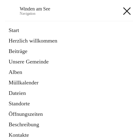
Winden am See
Navigation
Winden am See
Start
Herzlich willkommen
öffnet
Daten & Fakten
Beiträge
in
Externe Webseite
neuem
Unsere Gemeinde
Tab
öffnet
Bebauungsplan
in
Ordner
Alben
neuem
Tab
Müllkalender
+5
Dateien
Standorte
Öffnungszeiten
Beschreibung
Hauptadresse
Kontakte