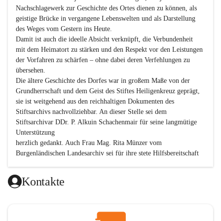
Nachschlagewerk zur Geschichte des Ortes dienen zu können, als 
geistige Brücke in vergangene Lebenswelten und als Darstellung 
des Weges vom Gestern ins Heute.

Damit ist auch die ideelle Absicht verknüpft, die Verbundenheit 
mit dem Heimatort zu stärken und den Respekt vor den Leistungen 
der Vorfahren zu schärfen – ohne dabei deren Verfehlungen zu 
übersehen.

Die ältere Geschichte des Dorfes war in großem Maße von der 
Grundherrschaft und dem Geist des Stiftes Heiligenkreuz geprägt, 
sie ist weitgehend aus den reichhaltigen Dokumenten des 
Stiftsarchivs nachvollziehbar. An dieser Stelle sei dem 
Stiftsarchivar DDr. P. Alkuin Schachenmair für seine langmütige 
Unterstützung

herzlich gedankt. Auch Frau Mag. Rita Münzer vom 
Burgenländischen Landesarchiv sei für ihre stete Hilfsbereitschaft 
gedankt.

Dank gilt den Textautoren dieser Chronik, dem kleinen 
Kontakte
Redaktionsteam, für die gute Zusammenarbeit.

Vor allem aber muss den vielen Windenerinnen und Windenern 
gedankt werden, die durch ihre Erinnerungen, Informationen und 