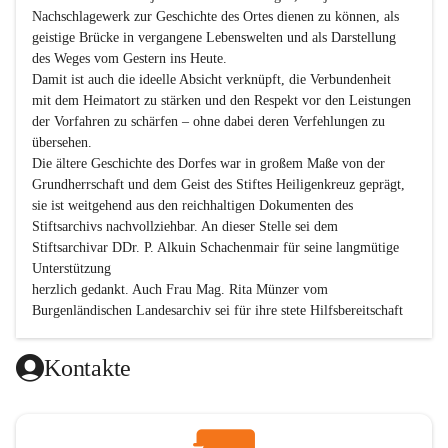
Nachschlagewerk zur Geschichte des Ortes dienen zu können, als 
geistige Brücke in vergangene Lebenswelten und als Darstellung 
des Weges vom Gestern ins Heute.

Damit ist auch die ideelle Absicht verknüpft, die Verbundenheit 
mit dem Heimatort zu stärken und den Respekt vor den Leistungen 
der Vorfahren zu schärfen – ohne dabei deren Verfehlungen zu 
übersehen.

Die ältere Geschichte des Dorfes war in großem Maße von der 
Grundherrschaft und dem Geist des Stiftes Heiligenkreuz geprägt, 
sie ist weitgehend aus den reichhaltigen Dokumenten des 
Stiftsarchivs nachvollziehbar. An dieser Stelle sei dem 
Stiftsarchivar DDr. P. Alkuin Schachenmair für seine langmütige 
Unterstützung

herzlich gedankt. Auch Frau Mag. Rita Münzer vom 
Burgenländischen Landesarchiv sei für ihre stete Hilfsbereitschaft 
gedankt.

Dank gilt den Textautoren dieser Chronik, dem kleinen 
Kontakte
Redaktionsteam, für die gute Zusammenarbeit.

Vor allem aber muss den vielen Windenerinnen und Windenern 
gedankt werden, die durch ihre Erinnerungen, Informationen und 