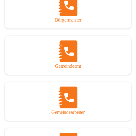
durch das Überlassen von Fotos und Dokumenten zum Gesamtbild 
dieses Buches wesentlich beigetragen haben.

Bürgermeister
Der Zeitdruck war enorm, um das Werk auch zeitgerecht für das 
Jubiläumsjahr abschließen zu können. Daher mag um Nachsicht 
gebeten werden, wenn gewisse Themen nicht in der gebotenen 
Ausführlichkeit behandelt erscheinen, oder auch der eine oder 
andere Fehler unterlief. Die Autoren haben nach ihren 
individuellen Möglichkeiten mit bestem Wissen und Gewissen 
gearbeitet.

Gemeindeamt
Die umfangreiche Chronik ist primär nicht als wissenschaftliches 
Werk angelegt. Mit Ausnahme des ersten Beitrages von Univ.-Prof. 
Andreas Rohatsch wurde auf das System der Fußnoten verzichtet. 
Wo eine genaue Quellenangabe sinnvoll und notwendig erschien, 
sind die entsprechenden Quellenhinweise in den fließenden Text 
eingearbeitet. Der leichteren Lesbarkeit halber ist auch von einer 
streng gendergerechten Ausdrucksform Abstand genommen 
Gemeindearbeiter
worden. Aus dem gleichen Grund wird bei der Ortsnamennennung 
weitgehend die Kurzform Winden gebraucht, obwohl der offizielle 
Name „Winden am See“ lautet – übrigens erst seit dem Jahr 1939.
