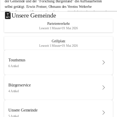
der Gemeinde und der "Forschung Burgenland" die Aufbauarbeiten 
selbst getätigt. Erwin Preiner, Obmann des Vereins Welterbe 
Neusiedlersee und Bgm. ist über die innovative Arbeit sehr erfreut und 
Unsere Gemeinde
hofft auf baldige praktische Anwendung der Forschungsergebnisse.
Parteienverkehr
Gerade in Zeiten des Klimawandels ist jede technologische Innovation 
Lesezeit 1 Minute
•
19. Mai 2026
wichtig!
Weitere Infos folgen in Kürze.
+4
Grillplatz
Lesezeit 1 Minute
•
19. Mai 2026
Tourismus
6 Artikel
Bürgerservice
4 Artikel
Unsere Gemeinde
5 Artikel