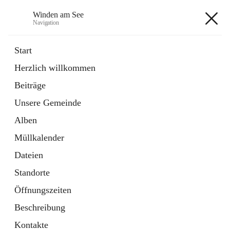
Winden am See
Navigation
Winden am See
Start
Herzlich willkommen
öffnet
Daten & Fakten
Beiträge
in
Externe Webseite
neuem
Unsere Gemeinde
Tab
öffnet
Bebauungsplan
in
Ordner
Alben
neuem
Tab
Müllkalender
+5
Dateien
Standorte
Öffnungszeiten
Beschreibung
Hauptadresse
Kontakte