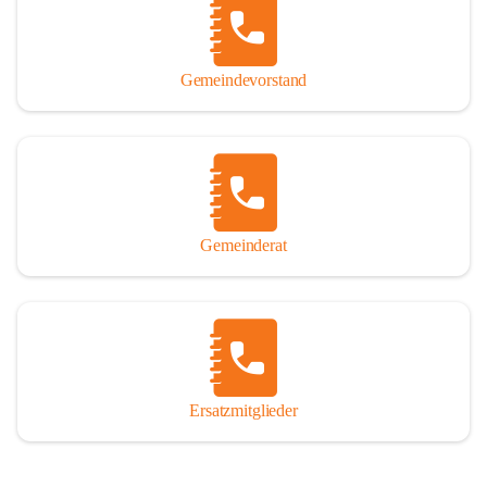
So darf ich Sie zu einer interessanten, vergnüglichen und 
manchmal auch nachdenklich machenden Zeitreise durch die 
Jahrhunderte, ja Jahrtausende alte Geschichte von der Steinzeit 
Gemeindevorstand
über das mittelalterliche Sasun bis in das heutige Winden am See 
einladen.

Gemeinderat
Ersatzmitglieder