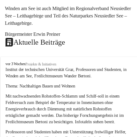
Winden am See ist auch Mitglied im Regionalverband Neusiedler 
See – Leithagebirge und Teil des Naturparkes Neusiedler See – 
Leithagebirge.
Bürgermeister Erwin Preiner 
Aktuelle Beiträge
W
vor 3 Wochen
Projekte & Initiativen
i
Institut der technischen Universität Graz, Professoren und Studenten, in 
n
Winden am See, Freilichtmuseum Wander Bertoni.
d
e
Thema: Nachhaltiges Bauen und Wohnen
n
Mit nachwachsenden Rohstoffen-Schlamm und Schilf-soll in einem 
a
m
Feldversuch zum Beispiel die Temperatur in Innenräumen ohne 
S
Energieverbrauch durch Dämmung mit natürlichen Rohstoffen 
e
erträglicher gemacht werden. Das bisherige Forschungsergebnis ist im 
e
Freilichtmuseum Bertoni zu besichtigen. Infotafeln stehen bereit.
Professoren und Studenten haben mit Unterstützung freiwilliger Helfer, 