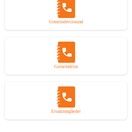
So darf ich Sie zu einer interessanten, vergnüglichen und 
manchmal auch nachdenklich machenden Zeitreise durch die 
Jahrhunderte, ja Jahrtausende alte Geschichte von der Steinzeit 
Gemeindevorstand
über das mittelalterliche Sasun bis in das heutige Winden am See 
einladen.

Gemeinderat
Ersatzmitglieder