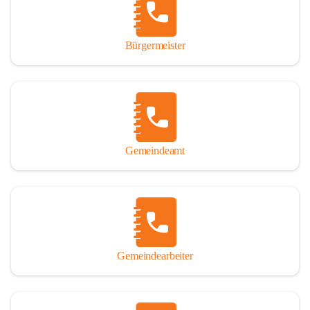
durch das Überlassen von Fotos und Dokumenten zum Gesamtbild 
dieses Buches wesentlich beigetragen haben.

Bürgermeister
Der Zeitdruck war enorm, um das Werk auch zeitgerecht für das 
Jubiläumsjahr abschließen zu können. Daher mag um Nachsicht 
gebeten werden, wenn gewisse Themen nicht in der gebotenen 
Ausführlichkeit behandelt erscheinen, oder auch der eine oder 
andere Fehler unterlief. Die Autoren haben nach ihren 
individuellen Möglichkeiten mit bestem Wissen und Gewissen 
gearbeitet.

Gemeindeamt
Die umfangreiche Chronik ist primär nicht als wissenschaftliches 
Werk angelegt. Mit Ausnahme des ersten Beitrages von Univ.-Prof. 
Andreas Rohatsch wurde auf das System der Fußnoten verzichtet. 
Wo eine genaue Quellenangabe sinnvoll und notwendig erschien, 
sind die entsprechenden Quellenhinweise in den fließenden Text 
eingearbeitet. Der leichteren Lesbarkeit halber ist auch von einer 
streng gendergerechten Ausdrucksform Abstand genommen 
Gemeindearbeiter
worden. Aus dem gleichen Grund wird bei der Ortsnamennennung 
weitgehend die Kurzform Winden gebraucht, obwohl der offizielle 
Name „Winden am See“ lautet – übrigens erst seit dem Jahr 1939.
