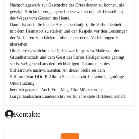
Nachschlagewerk zur Geschichte des Ortes dienen zu können, als 
geistige Brücke in vergangene Lebenswelten und als Darstellung 
des Weges vom Gestern ins Heute.

Damit ist auch die ideelle Absicht verknüpft, die Verbundenheit 
mit dem Heimatort zu stärken und den Respekt vor den Leistungen 
der Vorfahren zu schärfen – ohne dabei deren Verfehlungen zu 
übersehen.

Die ältere Geschichte des Dorfes war in großem Maße von der 
Grundherrschaft und dem Geist des Stiftes Heiligenkreuz geprägt, 
sie ist weitgehend aus den reichhaltigen Dokumenten des 
Stiftsarchivs nachvollziehbar. An dieser Stelle sei dem 
Stiftsarchivar DDr. P. Alkuin Schachenmair für seine langmütige 
Unterstützung

herzlich gedankt. Auch Frau Mag. Rita Münzer vom 
Burgenländischen Landesarchiv sei für ihre stete Hilfsbereitschaft 
gedankt.

Dank gilt den Textautoren dieser Chronik, dem kleinen 
Kontakte
Redaktionsteam, für die gute Zusammenarbeit.

Vor allem aber muss den vielen Windenerinnen und Windenern 
gedankt werden, die durch ihre Erinnerungen, Informationen und 