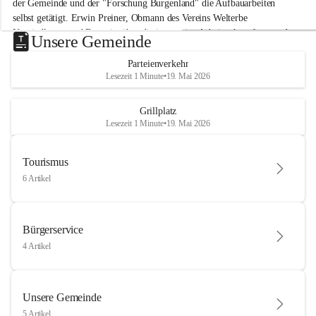
der Gemeinde und der "Forschung Burgenland" die Aufbauarbeiten 
selbst getätigt. Erwin Preiner, Obmann des Vereins Welterbe 
Neusiedlersee und Bgm. ist über die innovative Arbeit sehr erfreut und 
Unsere Gemeinde
hofft auf baldige praktische Anwendung der Forschungsergebnisse.
Parteienverkehr
Gerade in Zeiten des Klimawandels ist jede technologische Innovation 
Lesezeit 1 Minute
•
19. Mai 2026
wichtig!
Weitere Infos folgen in Kürze.
+4
Grillplatz
Lesezeit 1 Minute
•
19. Mai 2026
Tourismus
6 Artikel
Bürgerservice
4 Artikel
Unsere Gemeinde
5 Artikel