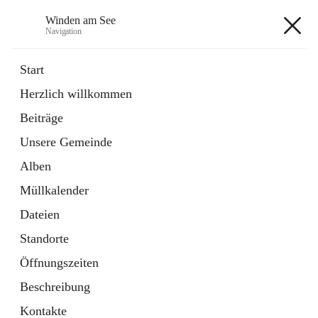
Winden am See
Navigation
Winden am See
Start
Herzlich willkommen
öffnet
Daten & Fakten
Beiträge
in
Externe Webseite
neuem
Unsere Gemeinde
Tab
öffnet
Bebauungsplan
in
Ordner
Alben
neuem
Tab
Müllkalender
+5
Dateien
Standorte
Öffnungszeiten
Beschreibung
Hauptadresse
Kontakte