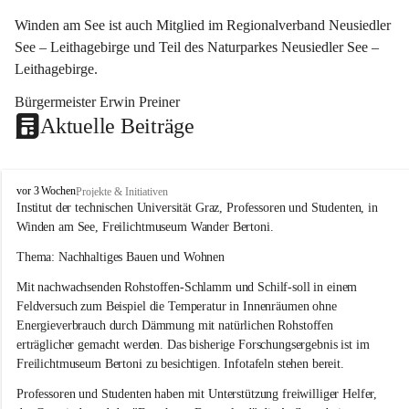
Winden am See ist auch Mitglied im Regionalverband Neusiedler 
See – Leithagebirge und Teil des Naturparkes Neusiedler See – 
Leithagebirge.
Bürgermeister Erwin Preiner 
Aktuelle Beiträge
W
vor 3 Wochen
Projekte & Initiativen
i
Institut der technischen Universität Graz, Professoren und Studenten, in 
n
Winden am See, Freilichtmuseum Wander Bertoni.
d
e
Thema: Nachhaltiges Bauen und Wohnen
n
Mit nachwachsenden Rohstoffen-Schlamm und Schilf-soll in einem 
a
m
Feldversuch zum Beispiel die Temperatur in Innenräumen ohne 
S
Energieverbrauch durch Dämmung mit natürlichen Rohstoffen 
e
erträglicher gemacht werden. Das bisherige Forschungsergebnis ist im 
e
Freilichtmuseum Bertoni zu besichtigen. Infotafeln stehen bereit.
Professoren und Studenten haben mit Unterstützung freiwilliger Helfer, 