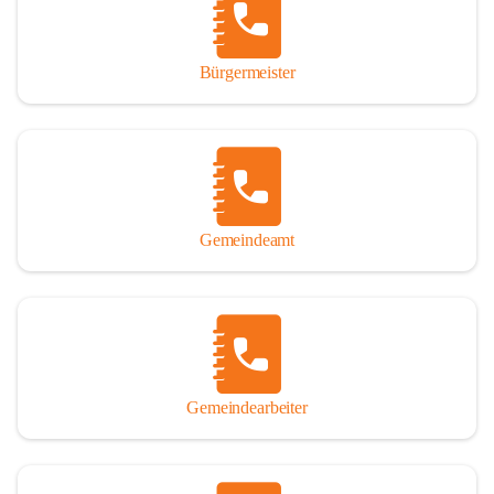
durch das Überlassen von Fotos und Dokumenten zum Gesamtbild 
dieses Buches wesentlich beigetragen haben.

Bürgermeister
Der Zeitdruck war enorm, um das Werk auch zeitgerecht für das 
Jubiläumsjahr abschließen zu können. Daher mag um Nachsicht 
gebeten werden, wenn gewisse Themen nicht in der gebotenen 
Ausführlichkeit behandelt erscheinen, oder auch der eine oder 
andere Fehler unterlief. Die Autoren haben nach ihren 
individuellen Möglichkeiten mit bestem Wissen und Gewissen 
gearbeitet.

Gemeindeamt
Die umfangreiche Chronik ist primär nicht als wissenschaftliches 
Werk angelegt. Mit Ausnahme des ersten Beitrages von Univ.-Prof. 
Andreas Rohatsch wurde auf das System der Fußnoten verzichtet. 
Wo eine genaue Quellenangabe sinnvoll und notwendig erschien, 
sind die entsprechenden Quellenhinweise in den fließenden Text 
eingearbeitet. Der leichteren Lesbarkeit halber ist auch von einer 
streng gendergerechten Ausdrucksform Abstand genommen 
Gemeindearbeiter
worden. Aus dem gleichen Grund wird bei der Ortsnamennennung 
weitgehend die Kurzform Winden gebraucht, obwohl der offizielle 
Name „Winden am See“ lautet – übrigens erst seit dem Jahr 1939.
