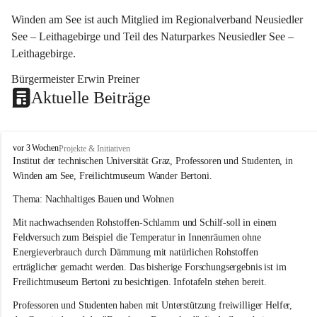
Winden am See ist auch Mitglied im Regionalverband Neusiedler 
See – Leithagebirge und Teil des Naturparkes Neusiedler See – 
Leithagebirge.
Bürgermeister Erwin Preiner 
Aktuelle Beiträge
W
vor 3 Wochen
Projekte & Initiativen
i
Institut der technischen Universität Graz, Professoren und Studenten, in 
n
Winden am See, Freilichtmuseum Wander Bertoni.
d
e
Thema: Nachhaltiges Bauen und Wohnen
n
Mit nachwachsenden Rohstoffen-Schlamm und Schilf-soll in einem 
a
m
Feldversuch zum Beispiel die Temperatur in Innenräumen ohne 
S
Energieverbrauch durch Dämmung mit natürlichen Rohstoffen 
e
erträglicher gemacht werden. Das bisherige Forschungsergebnis ist im 
e
Freilichtmuseum Bertoni zu besichtigen. Infotafeln stehen bereit.
Professoren und Studenten haben mit Unterstützung freiwilliger Helfer, 