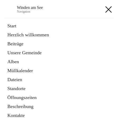
Winden am See
Navigation
Winden am See
Start
Herzlich willkommen
öffnet
Daten & Fakten
Beiträge
in
Externe Webseite
neuem
Unsere Gemeinde
Tab
öffnet
Bebauungsplan
in
Ordner
Alben
neuem
Tab
Müllkalender
+5
Dateien
Standorte
Öffnungszeiten
Beschreibung
Hauptadresse
Kontakte