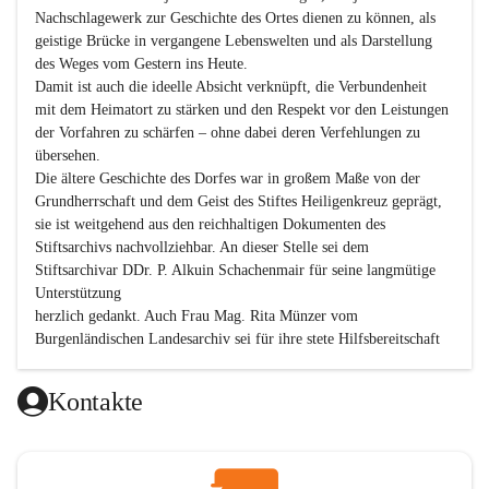
Nachschlagewerk zur Geschichte des Ortes dienen zu können, als 
geistige Brücke in vergangene Lebenswelten und als Darstellung 
des Weges vom Gestern ins Heute.

Damit ist auch die ideelle Absicht verknüpft, die Verbundenheit 
mit dem Heimatort zu stärken und den Respekt vor den Leistungen 
der Vorfahren zu schärfen – ohne dabei deren Verfehlungen zu 
übersehen.

Die ältere Geschichte des Dorfes war in großem Maße von der 
Grundherrschaft und dem Geist des Stiftes Heiligenkreuz geprägt, 
sie ist weitgehend aus den reichhaltigen Dokumenten des 
Stiftsarchivs nachvollziehbar. An dieser Stelle sei dem 
Stiftsarchivar DDr. P. Alkuin Schachenmair für seine langmütige 
Unterstützung

herzlich gedankt. Auch Frau Mag. Rita Münzer vom 
Burgenländischen Landesarchiv sei für ihre stete Hilfsbereitschaft 
gedankt.

Dank gilt den Textautoren dieser Chronik, dem kleinen 
Kontakte
Redaktionsteam, für die gute Zusammenarbeit.

Vor allem aber muss den vielen Windenerinnen und Windenern 
gedankt werden, die durch ihre Erinnerungen, Informationen und 