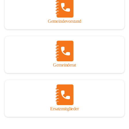
So darf ich Sie zu einer interessanten, vergnüglichen und 
manchmal auch nachdenklich machenden Zeitreise durch die 
Jahrhunderte, ja Jahrtausende alte Geschichte von der Steinzeit 
Gemeindevorstand
über das mittelalterliche Sasun bis in das heutige Winden am See 
einladen.

Gemeinderat
Ersatzmitglieder