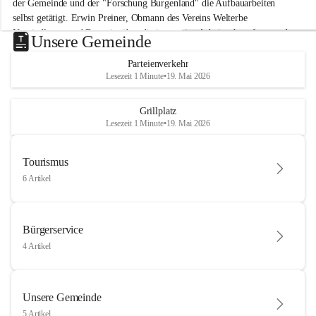
der Gemeinde und der "Forschung Burgenland" die Aufbauarbeiten 
selbst getätigt. Erwin Preiner, Obmann des Vereins Welterbe 
Neusiedlersee und Bgm. ist über die innovative Arbeit sehr erfreut und 
Unsere Gemeinde
hofft auf baldige praktische Anwendung der Forschungsergebnisse.
Parteienverkehr
Gerade in Zeiten des Klimawandels ist jede technologische Innovation 
Lesezeit 1 Minute
•
19. Mai 2026
wichtig!
Weitere Infos folgen in Kürze.
+4
Grillplatz
Lesezeit 1 Minute
•
19. Mai 2026
Tourismus
6 Artikel
Bürgerservice
4 Artikel
Unsere Gemeinde
5 Artikel