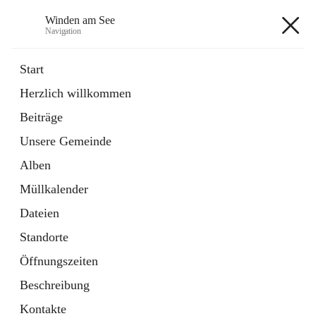
Winden am See
Navigation
Winden am See
Start
Herzlich willkommen
öffnet
Daten & Fakten
Beiträge
in
Externe Webseite
neuem
Unsere Gemeinde
Tab
öffnet
Bebauungsplan
in
Ordner
Alben
neuem
Tab
Müllkalender
+5
Dateien
Standorte
Öffnungszeiten
Beschreibung
Hauptadresse
Kontakte