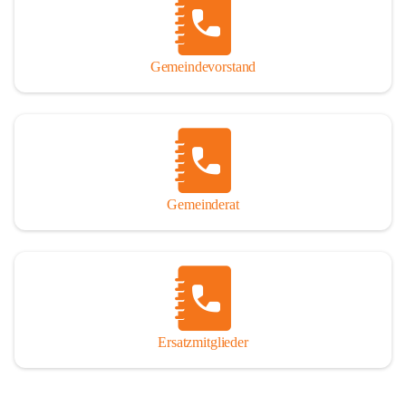
So darf ich Sie zu einer interessanten, vergnüglichen und 
manchmal auch nachdenklich machenden Zeitreise durch die 
Jahrhunderte, ja Jahrtausende alte Geschichte von der Steinzeit 
Gemeindevorstand
über das mittelalterliche Sasun bis in das heutige Winden am See 
einladen.

Gemeinderat
Ersatzmitglieder