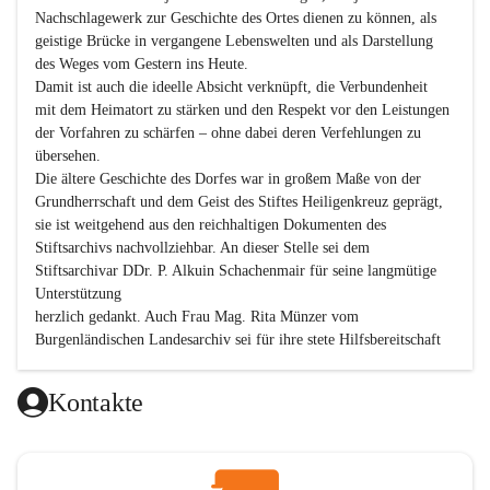
Nachschlagewerk zur Geschichte des Ortes dienen zu können, als 
geistige Brücke in vergangene Lebenswelten und als Darstellung 
des Weges vom Gestern ins Heute.

Damit ist auch die ideelle Absicht verknüpft, die Verbundenheit 
mit dem Heimatort zu stärken und den Respekt vor den Leistungen 
der Vorfahren zu schärfen – ohne dabei deren Verfehlungen zu 
übersehen.

Die ältere Geschichte des Dorfes war in großem Maße von der 
Grundherrschaft und dem Geist des Stiftes Heiligenkreuz geprägt, 
sie ist weitgehend aus den reichhaltigen Dokumenten des 
Stiftsarchivs nachvollziehbar. An dieser Stelle sei dem 
Stiftsarchivar DDr. P. Alkuin Schachenmair für seine langmütige 
Unterstützung

herzlich gedankt. Auch Frau Mag. Rita Münzer vom 
Burgenländischen Landesarchiv sei für ihre stete Hilfsbereitschaft 
gedankt.

Dank gilt den Textautoren dieser Chronik, dem kleinen 
Kontakte
Redaktionsteam, für die gute Zusammenarbeit.

Vor allem aber muss den vielen Windenerinnen und Windenern 
gedankt werden, die durch ihre Erinnerungen, Informationen und 