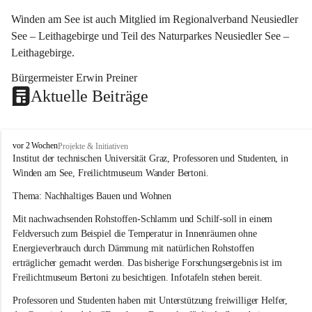
Winden am See ist auch Mitglied im Regionalverband Neusiedler 
See – Leithagebirge und Teil des Naturparkes Neusiedler See – 
Leithagebirge.
Bürgermeister Erwin Preiner 
Aktuelle Beiträge
W
vor 2 Wochen
Projekte & Initiativen
i
Institut der technischen Universität Graz, Professoren und Studenten, in 
n
Winden am See, Freilichtmuseum Wander Bertoni.
d
e
Thema: Nachhaltiges Bauen und Wohnen
n
Mit nachwachsenden Rohstoffen-Schlamm und Schilf-soll in einem 
a
m
Feldversuch zum Beispiel die Temperatur in Innenräumen ohne 
S
Energieverbrauch durch Dämmung mit natürlichen Rohstoffen 
e
erträglicher gemacht werden. Das bisherige Forschungsergebnis ist im 
e
Freilichtmuseum Bertoni zu besichtigen. Infotafeln stehen bereit.
Professoren und Studenten haben mit Unterstützung freiwilliger Helfer, 