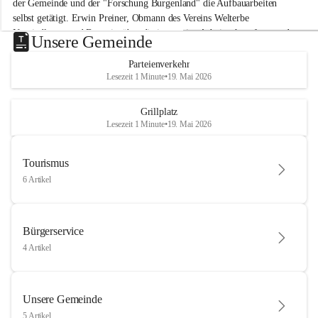
der Gemeinde und der "Forschung Burgenland" die Aufbauarbeiten 
selbst getätigt. Erwin Preiner, Obmann des Vereins Welterbe 
Neusiedlersee und Bgm. ist über die innovative Arbeit sehr erfreut und 
Unsere Gemeinde
hofft auf baldige praktische Anwendung der Forschungsergebnisse.
Parteienverkehr
Gerade in Zeiten des Klimawandels ist jede technologische Innovation 
Lesezeit 1 Minute
•
19. Mai 2026
wichtig!
Weitere Infos folgen in Kürze.
+4
Grillplatz
Lesezeit 1 Minute
•
19. Mai 2026
Tourismus
6 Artikel
Bürgerservice
4 Artikel
Unsere Gemeinde
5 Artikel