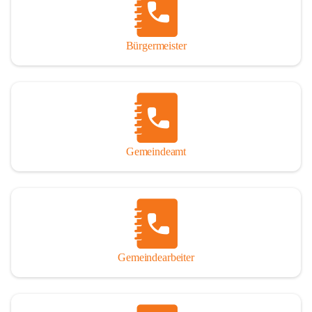
durch das Überlassen von Fotos und Dokumenten zum Gesamtbild 
dieses Buches wesentlich beigetragen haben.

Bürgermeister
Der Zeitdruck war enorm, um das Werk auch zeitgerecht für das 
Jubiläumsjahr abschließen zu können. Daher mag um Nachsicht 
gebeten werden, wenn gewisse Themen nicht in der gebotenen 
Ausführlichkeit behandelt erscheinen, oder auch der eine oder 
andere Fehler unterlief. Die Autoren haben nach ihren 
individuellen Möglichkeiten mit bestem Wissen und Gewissen 
gearbeitet.

Gemeindeamt
Die umfangreiche Chronik ist primär nicht als wissenschaftliches 
Werk angelegt. Mit Ausnahme des ersten Beitrages von Univ.-Prof. 
Andreas Rohatsch wurde auf das System der Fußnoten verzichtet. 
Wo eine genaue Quellenangabe sinnvoll und notwendig erschien, 
sind die entsprechenden Quellenhinweise in den fließenden Text 
eingearbeitet. Der leichteren Lesbarkeit halber ist auch von einer 
streng gendergerechten Ausdrucksform Abstand genommen 
Gemeindearbeiter
worden. Aus dem gleichen Grund wird bei der Ortsnamennennung 
weitgehend die Kurzform Winden gebraucht, obwohl der offizielle 
Name „Winden am See“ lautet – übrigens erst seit dem Jahr 1939.
