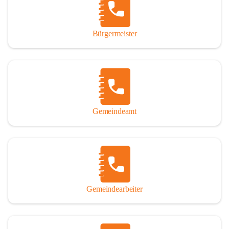
durch das Überlassen von Fotos und Dokumenten zum Gesamtbild 
dieses Buches wesentlich beigetragen haben.

Bürgermeister
Der Zeitdruck war enorm, um das Werk auch zeitgerecht für das 
Jubiläumsjahr abschließen zu können. Daher mag um Nachsicht 
gebeten werden, wenn gewisse Themen nicht in der gebotenen 
Ausführlichkeit behandelt erscheinen, oder auch der eine oder 
andere Fehler unterlief. Die Autoren haben nach ihren 
individuellen Möglichkeiten mit bestem Wissen und Gewissen 
gearbeitet.

Gemeindeamt
Die umfangreiche Chronik ist primär nicht als wissenschaftliches 
Werk angelegt. Mit Ausnahme des ersten Beitrages von Univ.-Prof. 
Andreas Rohatsch wurde auf das System der Fußnoten verzichtet. 
Wo eine genaue Quellenangabe sinnvoll und notwendig erschien, 
sind die entsprechenden Quellenhinweise in den fließenden Text 
eingearbeitet. Der leichteren Lesbarkeit halber ist auch von einer 
streng gendergerechten Ausdrucksform Abstand genommen 
Gemeindearbeiter
worden. Aus dem gleichen Grund wird bei der Ortsnamennennung 
weitgehend die Kurzform Winden gebraucht, obwohl der offizielle 
Name „Winden am See“ lautet – übrigens erst seit dem Jahr 1939.
