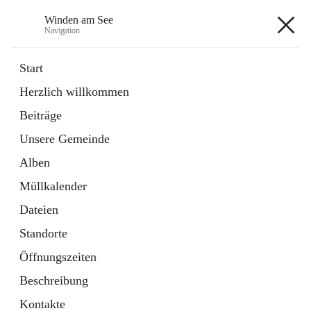
Winden am See
Navigation
Winden am See
Start
Herzlich willkommen
öffnet
Daten & Fakten
Beiträge
in
Externe Webseite
neuem
Unsere Gemeinde
Tab
öffnet
Bebauungsplan
in
Ordner
Alben
neuem
Tab
Müllkalender
+5
Dateien
Standorte
Öffnungszeiten
Beschreibung
Hauptadresse
Kontakte