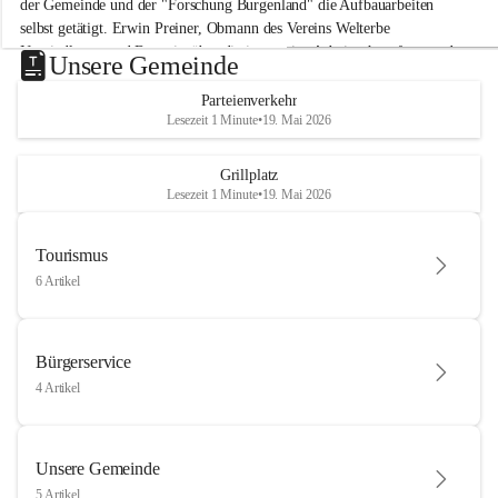
der Gemeinde und der "Forschung Burgenland" die Aufbauarbeiten 
selbst getätigt. Erwin Preiner, Obmann des Vereins Welterbe 
Neusiedlersee und Bgm. ist über die innovative Arbeit sehr erfreut und 
Unsere Gemeinde
hofft auf baldige praktische Anwendung der Forschungsergebnisse.
Parteienverkehr
Gerade in Zeiten des Klimawandels ist jede technologische Innovation 
Lesezeit 1 Minute
•
19. Mai 2026
wichtig!
Weitere Infos folgen in Kürze.
+4
Grillplatz
Lesezeit 1 Minute
•
19. Mai 2026
Tourismus
6 Artikel
Bürgerservice
4 Artikel
Unsere Gemeinde
5 Artikel