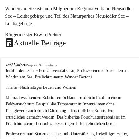
Winden am See ist auch Mitglied im Regionalverband Neusiedler 
See – Leithagebirge und Teil des Naturparkes Neusiedler See – 
Leithagebirge.
Bürgermeister Erwin Preiner 
Aktuelle Beiträge
W
vor 3 Wochen
Projekte & Initiativen
i
Institut der technischen Universität Graz, Professoren und Studenten, in 
n
Winden am See, Freilichtmuseum Wander Bertoni.
d
e
Thema: Nachhaltiges Bauen und Wohnen
n
Mit nachwachsenden Rohstoffen-Schlamm und Schilf-soll in einem 
a
m
Feldversuch zum Beispiel die Temperatur in Innenräumen ohne 
S
Energieverbrauch durch Dämmung mit natürlichen Rohstoffen 
e
erträglicher gemacht werden. Das bisherige Forschungsergebnis ist im 
e
Freilichtmuseum Bertoni zu besichtigen. Infotafeln stehen bereit.
Professoren und Studenten haben mit Unterstützung freiwilliger Helfer, 