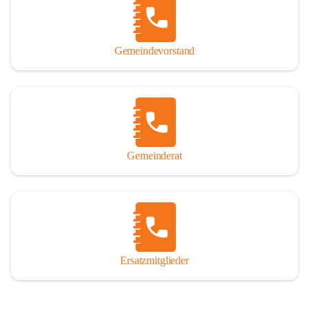
So darf ich Sie zu einer interessanten, vergnüglichen und 
manchmal auch nachdenklich machenden Zeitreise durch die 
Jahrhunderte, ja Jahrtausende alte Geschichte von der Steinzeit 
Gemeindevorstand
über das mittelalterliche Sasun bis in das heutige Winden am See 
einladen.

Gemeinderat
Ersatzmitglieder