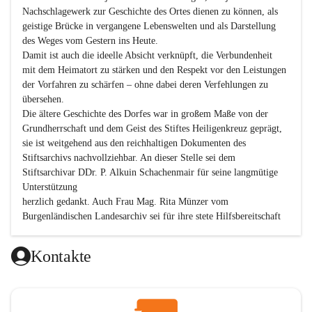
Nachschlagewerk zur Geschichte des Ortes dienen zu können, als 
geistige Brücke in vergangene Lebenswelten und als Darstellung 
des Weges vom Gestern ins Heute.

Damit ist auch die ideelle Absicht verknüpft, die Verbundenheit 
mit dem Heimatort zu stärken und den Respekt vor den Leistungen 
der Vorfahren zu schärfen – ohne dabei deren Verfehlungen zu 
übersehen.

Die ältere Geschichte des Dorfes war in großem Maße von der 
Grundherrschaft und dem Geist des Stiftes Heiligenkreuz geprägt, 
sie ist weitgehend aus den reichhaltigen Dokumenten des 
Stiftsarchivs nachvollziehbar. An dieser Stelle sei dem 
Stiftsarchivar DDr. P. Alkuin Schachenmair für seine langmütige 
Unterstützung

herzlich gedankt. Auch Frau Mag. Rita Münzer vom 
Burgenländischen Landesarchiv sei für ihre stete Hilfsbereitschaft 
gedankt.

Dank gilt den Textautoren dieser Chronik, dem kleinen 
Kontakte
Redaktionsteam, für die gute Zusammenarbeit.

Vor allem aber muss den vielen Windenerinnen und Windenern 
gedankt werden, die durch ihre Erinnerungen, Informationen und 