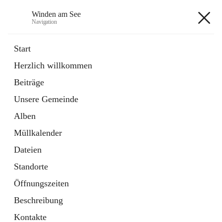
Winden am See
Navigation
Winden am See
Start
Herzlich willkommen
öffnet
Daten & Fakten
Beiträge
in
Externe Webseite
neuem
Unsere Gemeinde
Tab
öffnet
Bebauungsplan
in
Ordner
Alben
neuem
Tab
Müllkalender
+5
Dateien
Standorte
Öffnungszeiten
Beschreibung
Hauptadresse
Kontakte