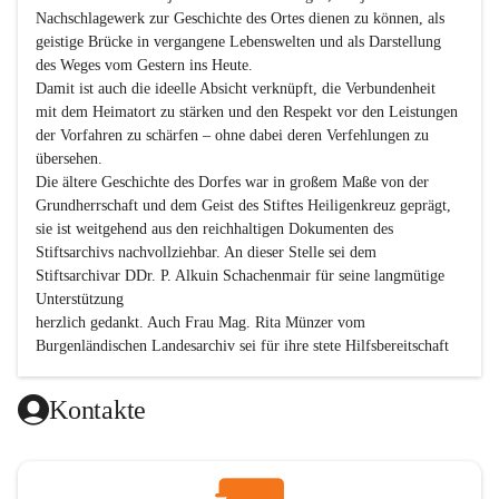
Nachschlagewerk zur Geschichte des Ortes dienen zu können, als 
geistige Brücke in vergangene Lebenswelten und als Darstellung 
des Weges vom Gestern ins Heute.

Damit ist auch die ideelle Absicht verknüpft, die Verbundenheit 
mit dem Heimatort zu stärken und den Respekt vor den Leistungen 
der Vorfahren zu schärfen – ohne dabei deren Verfehlungen zu 
übersehen.

Die ältere Geschichte des Dorfes war in großem Maße von der 
Grundherrschaft und dem Geist des Stiftes Heiligenkreuz geprägt, 
sie ist weitgehend aus den reichhaltigen Dokumenten des 
Stiftsarchivs nachvollziehbar. An dieser Stelle sei dem 
Stiftsarchivar DDr. P. Alkuin Schachenmair für seine langmütige 
Unterstützung

herzlich gedankt. Auch Frau Mag. Rita Münzer vom 
Burgenländischen Landesarchiv sei für ihre stete Hilfsbereitschaft 
gedankt.

Dank gilt den Textautoren dieser Chronik, dem kleinen 
Kontakte
Redaktionsteam, für die gute Zusammenarbeit.

Vor allem aber muss den vielen Windenerinnen und Windenern 
gedankt werden, die durch ihre Erinnerungen, Informationen und 