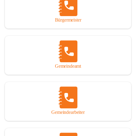
durch das Überlassen von Fotos und Dokumenten zum Gesamtbild 
dieses Buches wesentlich beigetragen haben.

Bürgermeister
Der Zeitdruck war enorm, um das Werk auch zeitgerecht für das 
Jubiläumsjahr abschließen zu können. Daher mag um Nachsicht 
gebeten werden, wenn gewisse Themen nicht in der gebotenen 
Ausführlichkeit behandelt erscheinen, oder auch der eine oder 
andere Fehler unterlief. Die Autoren haben nach ihren 
individuellen Möglichkeiten mit bestem Wissen und Gewissen 
gearbeitet.

Gemeindeamt
Die umfangreiche Chronik ist primär nicht als wissenschaftliches 
Werk angelegt. Mit Ausnahme des ersten Beitrages von Univ.-Prof. 
Andreas Rohatsch wurde auf das System der Fußnoten verzichtet. 
Wo eine genaue Quellenangabe sinnvoll und notwendig erschien, 
sind die entsprechenden Quellenhinweise in den fließenden Text 
eingearbeitet. Der leichteren Lesbarkeit halber ist auch von einer 
streng gendergerechten Ausdrucksform Abstand genommen 
Gemeindearbeiter
worden. Aus dem gleichen Grund wird bei der Ortsnamennennung 
weitgehend die Kurzform Winden gebraucht, obwohl der offizielle 
Name „Winden am See“ lautet – übrigens erst seit dem Jahr 1939.
