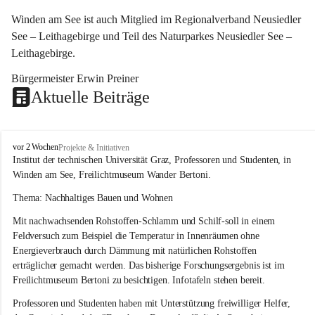
Winden am See ist auch Mitglied im Regionalverband Neusiedler 
See – Leithagebirge und Teil des Naturparkes Neusiedler See – 
Leithagebirge.
Bürgermeister Erwin Preiner 
Aktuelle Beiträge
W
vor 2 Wochen
Projekte & Initiativen
i
Institut der technischen Universität Graz, Professoren und Studenten, in 
n
Winden am See, Freilichtmuseum Wander Bertoni.
d
e
Thema: Nachhaltiges Bauen und Wohnen
n
Mit nachwachsenden Rohstoffen-Schlamm und Schilf-soll in einem 
a
m
Feldversuch zum Beispiel die Temperatur in Innenräumen ohne 
S
Energieverbrauch durch Dämmung mit natürlichen Rohstoffen 
e
erträglicher gemacht werden. Das bisherige Forschungsergebnis ist im 
e
Freilichtmuseum Bertoni zu besichtigen. Infotafeln stehen bereit.
Professoren und Studenten haben mit Unterstützung freiwilliger Helfer, 