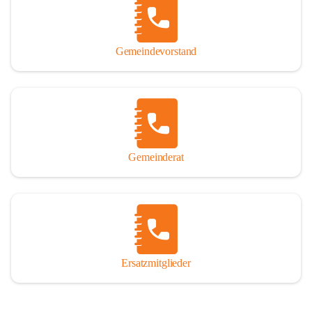
So darf ich Sie zu einer interessanten, vergnüglichen und 
manchmal auch nachdenklich machenden Zeitreise durch die 
Jahrhunderte, ja Jahrtausende alte Geschichte von der Steinzeit 
Gemeindevorstand
über das mittelalterliche Sasun bis in das heutige Winden am See 
einladen.

Gemeinderat
Ersatzmitglieder