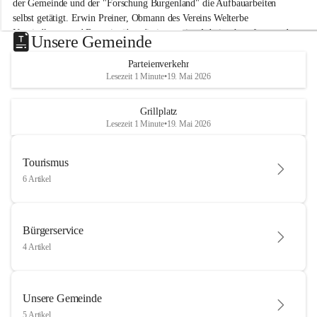
der Gemeinde und der "Forschung Burgenland" die Aufbauarbeiten 
selbst getätigt. Erwin Preiner, Obmann des Vereins Welterbe 
Neusiedlersee und Bgm. ist über die innovative Arbeit sehr erfreut und 
Unsere Gemeinde
hofft auf baldige praktische Anwendung der Forschungsergebnisse.
Parteienverkehr
Gerade in Zeiten des Klimawandels ist jede technologische Innovation 
Lesezeit 1 Minute
•
19. Mai 2026
wichtig!
Weitere Infos folgen in Kürze.
+4
Grillplatz
Lesezeit 1 Minute
•
19. Mai 2026
Tourismus
6 Artikel
Bürgerservice
4 Artikel
Unsere Gemeinde
5 Artikel