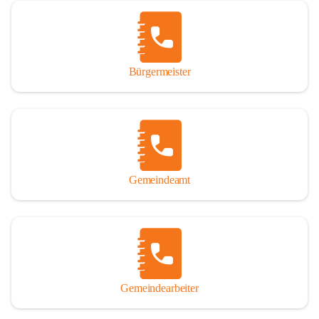
Vor allem aber muss den vielen Windenerinnen und Windenern 
gedankt werden, die durch ihre Erinnerungen, Informationen und 
durch das Überlassen von Fotos und Dokumenten zum Gesamtbild 
dieses Buches wesentlich beigetragen haben.

Bürgermeister
Der Zeitdruck war enorm, um das Werk auch zeitgerecht für das 
Jubiläumsjahr abschließen zu können. Daher mag um Nachsicht 
gebeten werden, wenn gewisse Themen nicht in der gebotenen 
Ausführlichkeit behandelt erscheinen, oder auch der eine oder 
andere Fehler unterlief. Die Autoren haben nach ihren 
individuellen Möglichkeiten mit bestem Wissen und Gewissen 
gearbeitet.

Gemeindeamt
Die umfangreiche Chronik ist primär nicht als wissenschaftliches 
Werk angelegt. Mit Ausnahme des ersten Beitrages von Univ.-Prof. 
Andreas Rohatsch wurde auf das System der Fußnoten verzichtet. 
Wo eine genaue Quellenangabe sinnvoll und notwendig erschien, 
sind die entsprechenden Quellenhinweise in den fließenden Text 
eingearbeitet. Der leichteren Lesbarkeit halber ist auch von einer 
streng gendergerechten Ausdrucksform Abstand genommen 
Gemeindearbeiter
worden. Aus dem gleichen Grund wird bei der Ortsnamennennung 
weitgehend die Kurzform Winden gebraucht, obwohl der offizielle 