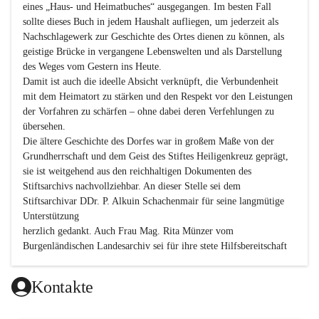
eines „Haus- und Heimatbuches“ ausgegangen. Im besten Fall 
sollte dieses Buch in jedem Haushalt aufliegen, um jederzeit als 
Nachschlagewerk zur Geschichte des Ortes dienen zu können, als 
geistige Brücke in vergangene Lebenswelten und als Darstellung 
des Weges vom Gestern ins Heute.

Damit ist auch die ideelle Absicht verknüpft, die Verbundenheit 
mit dem Heimatort zu stärken und den Respekt vor den Leistungen 
der Vorfahren zu schärfen – ohne dabei deren Verfehlungen zu 
übersehen.

Die ältere Geschichte des Dorfes war in großem Maße von der 
Grundherrschaft und dem Geist des Stiftes Heiligenkreuz geprägt, 
sie ist weitgehend aus den reichhaltigen Dokumenten des 
Stiftsarchivs nachvollziehbar. An dieser Stelle sei dem 
Stiftsarchivar DDr. P. Alkuin Schachenmair für seine langmütige 
Unterstützung

herzlich gedankt. Auch Frau Mag. Rita Münzer vom 
Burgenländischen Landesarchiv sei für ihre stete Hilfsbereitschaft 
gedankt.

Dank gilt den Textautoren dieser Chronik, dem kleinen 
Kontakte
Redaktionsteam, für die gute Zusammenarbeit.
