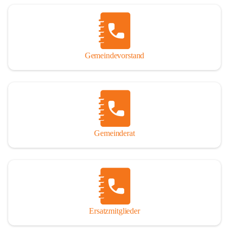
Name „Winden am See“ lautet – übrigens erst seit dem Jahr 1939.

So darf ich Sie zu einer interessanten, vergnüglichen und 
manchmal auch nachdenklich machenden Zeitreise durch die 
Jahrhunderte, ja Jahrtausende alte Geschichte von der Steinzeit 
Gemeindevorstand
über das mittelalterliche Sasun bis in das heutige Winden am See 
einladen.

Gemeinderat
Ersatzmitglieder