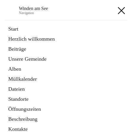
Winden am See
Navigation
Winden am See
Start
Herzlich willkommen
öffnet
Daten & Fakten
Beiträge
in
Externe Webseite
neuem
Unsere Gemeinde
Tab
öffnet
Bebauungsplan
in
Ordner
Alben
neuem
Tab
Müllkalender
+5
Dateien
Standorte
Öffnungszeiten
Beschreibung
Hauptadresse
Kontakte