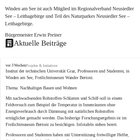
Winden am See ist auch Mitglied im Regionalverband Neusiedler 
See – Leithagebirge und Teil des Naturparkes Neusiedler See – 
Leithagebirge.
Bürgermeister Erwin Preiner 
Aktuelle Beiträge
W
vor 3 Wochen
Projekte & Initiativen
i
Institut der technischen Universität Graz, Professoren und Studenten, in 
n
Winden am See, Freilichtmuseum Wander Bertoni.
d
e
Thema: Nachhaltiges Bauen und Wohnen
n
Mit nachwachsenden Rohstoffen-Schlamm und Schilf-soll in einem 
a
m
Feldversuch zum Beispiel die Temperatur in Innenräumen ohne 
S
Energieverbrauch durch Dämmung mit natürlichen Rohstoffen 
e
erträglicher gemacht werden. Das bisherige Forschungsergebnis ist im 
e
Freilichtmuseum Bertoni zu besichtigen. Infotafeln stehen bereit.
Professoren und Studenten haben mit Unterstützung freiwilliger Helfer, 