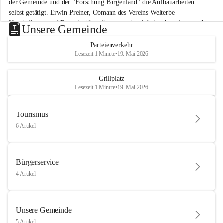
der Gemeinde und der "Forschung Burgenland" die Aufbauarbeiten 
selbst getätigt. Erwin Preiner, Obmann des Vereins Welterbe 
Neusiedlersee und Bgm. ist über die innovative Arbeit sehr erfreut und 
Unsere Gemeinde
hofft auf baldige praktische Anwendung der Forschungsergebnisse.
Parteienverkehr
Gerade in Zeiten des Klimawandels ist jede technologische Innovation 
Lesezeit 1 Minute
•
19. Mai 2026
wichtig!
Weitere Infos folgen in Kürze.
+4
Grillplatz
Lesezeit 1 Minute
•
19. Mai 2026
Tourismus
6 Artikel
Bürgerservice
4 Artikel
Unsere Gemeinde
5 Artikel