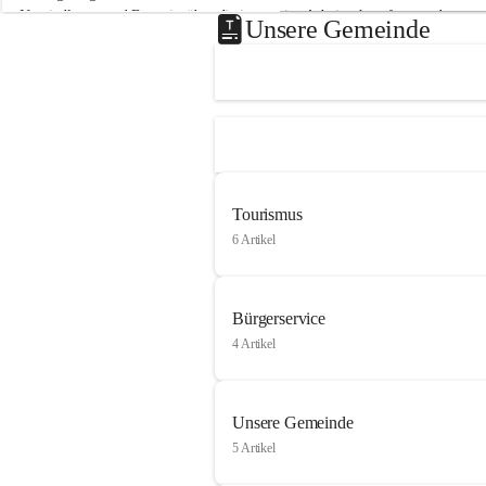
Neusiedlersee und Bgm. ist über die innovative Arbeit sehr erfreut und 
Unsere Gemeinde
hofft auf baldige praktische Anwendung der Forschungsergebnisse.
Gerade in Zeiten des Klimawandels ist jede technologische Innovation 
wichtig!
Weitere Infos folgen in Kürze.
+4
Tourismus
6 Artikel
Bürgerservice
4 Artikel
Unsere Gemeinde
5 Artikel