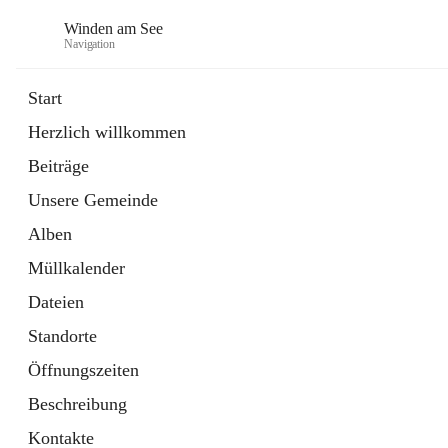
Winden am See
Navigation
Start
Herzlich willkommen
öffnet
Daten & Fakten
Beiträge
in
Externe Webseite
neuem
Unsere Gemeinde
Tab
öffnet
Bebauungsplan
in
Ordner
Alben
neuem
Tab
Müllkalender
Dateien
Standorte
Öffnungszeiten
Beschreibung
Kontakte