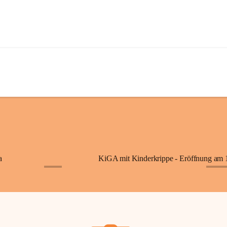
a
+7
+87