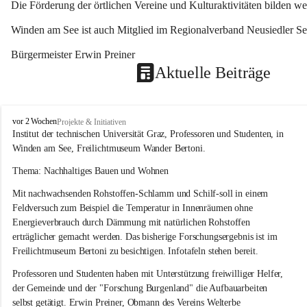
Die Förderung der örtlichen Vereine und Kulturaktivitäten bilden w
Winden am See ist auch Mitglied im Regionalverband Neusiedler See
Bürgermeister Erwin Preiner 
Aktuelle Beiträge
W
vor 2 Wochen
Projekte & Initiativen
i
Institut der technischen Universität Graz, Professoren und Studenten, in 
n
Winden am See, Freilichtmuseum Wander Bertoni.
d
e
Thema: Nachhaltiges Bauen und Wohnen
n
Mit nachwachsenden Rohstoffen-Schlamm und Schilf-soll in einem 
a
m
Feldversuch zum Beispiel die Temperatur in Innenräumen ohne 
S
Energieverbrauch durch Dämmung mit natürlichen Rohstoffen 
e
erträglicher gemacht werden. Das bisherige Forschungsergebnis ist im 
e
Freilichtmuseum Bertoni zu besichtigen. Infotafeln stehen bereit.
Professoren und Studenten haben mit Unterstützung freiwilliger Helfer, 
der Gemeinde und der "Forschung Burgenland" die Aufbauarbeiten 
selbst getätigt. Erwin Preiner, Obmann des Vereins Welterbe 