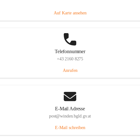
Hauptstraße 8, 7092 Winden am See, AUT
Auf Karte ansehen
Telefonnummer
+43 2160 8275
Anrufen
E-Mail Adresse
post@winden.bgld.gv.at
E-Mail schreiben