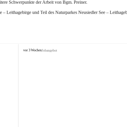
eitere Schwerpunkte der Arbeit von Bgm. Preiner.
 – Leithagebirge und Teil des Naturparkes Neusiedler See – Leithageb
W
vor 3 Wochen
Jobangebot
i
n
d
e
n
a
m
S
e
e