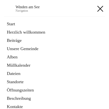
Winden am See
Navigation
Winden am See
Start
Herzlich willkommen
öffnet
Daten & Fakten
Beiträge
in
Externe Webseite
neuem
Unsere Gemeinde
Tab
öffnet
Bebauungsplan
in
Ordner
Alben
neuem
Tab
Müllkalender
+5
Dateien
Standorte
Öffnungszeiten
Beschreibung
Hauptadresse
Kontakte