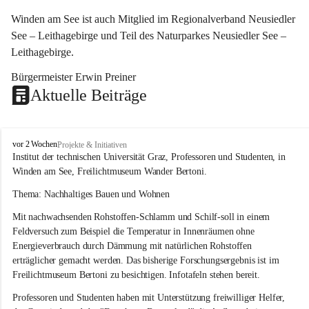
Winden am See ist auch Mitglied im Regionalverband Neusiedler 
See – Leithagebirge und Teil des Naturparkes Neusiedler See – 
Leithagebirge.
Bürgermeister Erwin Preiner 
Aktuelle Beiträge
W
vor 2 Wochen
Projekte & Initiativen
i
Institut der technischen Universität Graz, Professoren und Studenten, in 
n
Winden am See, Freilichtmuseum Wander Bertoni.
d
e
Thema: Nachhaltiges Bauen und Wohnen
n
Mit nachwachsenden Rohstoffen-Schlamm und Schilf-soll in einem 
a
m
Feldversuch zum Beispiel die Temperatur in Innenräumen ohne 
S
Energieverbrauch durch Dämmung mit natürlichen Rohstoffen 
e
erträglicher gemacht werden. Das bisherige Forschungsergebnis ist im 
e
Freilichtmuseum Bertoni zu besichtigen. Infotafeln stehen bereit.
Professoren und Studenten haben mit Unterstützung freiwilliger Helfer, 