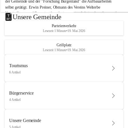
der Gemeinde und der "Forschung Burgenland" die Aufbauarbeiten 
selbst getätigt. Erwin Preiner, Obmann des Vereins Welterbe 
Neusiedlersee und Bgm. ist über die innovative Arbeit sehr erfreut und 
Unsere Gemeinde
hofft auf baldige praktische Anwendung der Forschungsergebnisse.
Parteienverkehr
Gerade in Zeiten des Klimawandels ist jede technologische Innovation 
Lesezeit 1 Minute
•
19. Mai 2026
wichtig!
Weitere Infos folgen in Kürze.
+4
Grillplatz
Lesezeit 1 Minute
•
19. Mai 2026
Tourismus
6 Artikel
Bürgerservice
4 Artikel
Unsere Gemeinde
5 Artikel