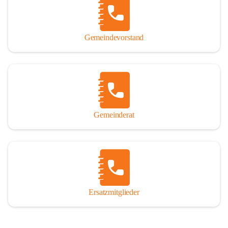
So darf ich Sie zu einer interessanten, vergnüglichen und 
manchmal auch nachdenklich machenden Zeitreise durch die 
Jahrhunderte, ja Jahrtausende alte Geschichte von der Steinzeit 
Gemeindevorstand
über das mittelalterliche Sasun bis in das heutige Winden am See 
einladen.

Gemeinderat
Ersatzmitglieder