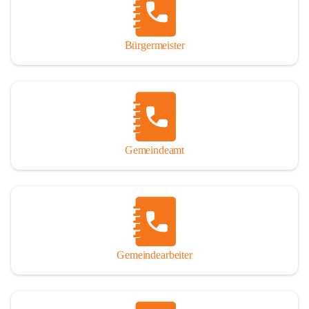
durch das Überlassen von Fotos und Dokumenten zum Gesamtbild 
dieses Buches wesentlich beigetragen haben.

Bürgermeister
Der Zeitdruck war enorm, um das Werk auch zeitgerecht für das 
Jubiläumsjahr abschließen zu können. Daher mag um Nachsicht 
gebeten werden, wenn gewisse Themen nicht in der gebotenen 
Ausführlichkeit behandelt erscheinen, oder auch der eine oder 
andere Fehler unterlief. Die Autoren haben nach ihren 
individuellen Möglichkeiten mit bestem Wissen und Gewissen 
gearbeitet.

Gemeindeamt
Die umfangreiche Chronik ist primär nicht als wissenschaftliches 
Werk angelegt. Mit Ausnahme des ersten Beitrages von Univ.-Prof. 
Andreas Rohatsch wurde auf das System der Fußnoten verzichtet. 
Wo eine genaue Quellenangabe sinnvoll und notwendig erschien, 
sind die entsprechenden Quellenhinweise in den fließenden Text 
eingearbeitet. Der leichteren Lesbarkeit halber ist auch von einer 
streng gendergerechten Ausdrucksform Abstand genommen 
Gemeindearbeiter
worden. Aus dem gleichen Grund wird bei der Ortsnamennennung 
weitgehend die Kurzform Winden gebraucht, obwohl der offizielle 
Name „Winden am See“ lautet – übrigens erst seit dem Jahr 1939.
