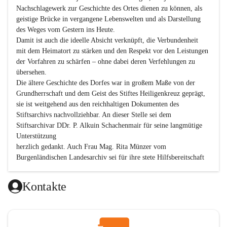
Nachschlagewerk zur Geschichte des Ortes dienen zu können, als 
geistige Brücke in vergangene Lebenswelten und als Darstellung 
des Weges vom Gestern ins Heute.

Damit ist auch die ideelle Absicht verknüpft, die Verbundenheit 
mit dem Heimatort zu stärken und den Respekt vor den Leistungen 
der Vorfahren zu schärfen – ohne dabei deren Verfehlungen zu 
übersehen.

Die ältere Geschichte des Dorfes war in großem Maße von der 
Grundherrschaft und dem Geist des Stiftes Heiligenkreuz geprägt, 
sie ist weitgehend aus den reichhaltigen Dokumenten des 
Stiftsarchivs nachvollziehbar. An dieser Stelle sei dem 
Stiftsarchivar DDr. P. Alkuin Schachenmair für seine langmütige 
Unterstützung

herzlich gedankt. Auch Frau Mag. Rita Münzer vom 
Burgenländischen Landesarchiv sei für ihre stete Hilfsbereitschaft 
gedankt.

Dank gilt den Textautoren dieser Chronik, dem kleinen 
Kontakte
Redaktionsteam, für die gute Zusammenarbeit.

Vor allem aber muss den vielen Windenerinnen und Windenern 
gedankt werden, die durch ihre Erinnerungen, Informationen und 