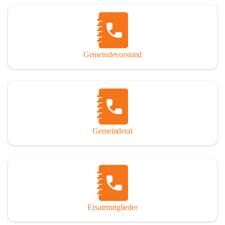
Name „Winden am See“ lautet – übrigens erst seit dem Jahr 1939.

So darf ich Sie zu einer interessanten, vergnüglichen und 
manchmal auch nachdenklich machenden Zeitreise durch die 
Jahrhunderte, ja Jahrtausende alte Geschichte von der Steinzeit 
Gemeindevorstand
über das mittelalterliche Sasun bis in das heutige Winden am See 
einladen.

Gemeinderat
Ersatzmitglieder