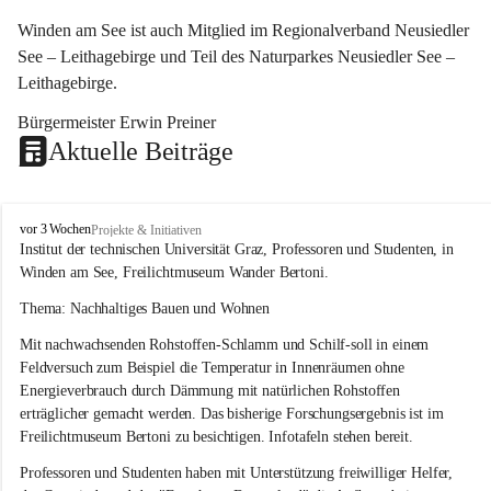
Winden am See ist auch Mitglied im Regionalverband Neusiedler 
See – Leithagebirge und Teil des Naturparkes Neusiedler See – 
Leithagebirge.
Bürgermeister Erwin Preiner 
Aktuelle Beiträge
W
vor 3 Wochen
Projekte & Initiativen
i
Institut der technischen Universität Graz, Professoren und Studenten, in 
n
Winden am See, Freilichtmuseum Wander Bertoni.
d
e
Thema: Nachhaltiges Bauen und Wohnen
n
Mit nachwachsenden Rohstoffen-Schlamm und Schilf-soll in einem 
a
m
Feldversuch zum Beispiel die Temperatur in Innenräumen ohne 
S
Energieverbrauch durch Dämmung mit natürlichen Rohstoffen 
e
erträglicher gemacht werden. Das bisherige Forschungsergebnis ist im 
e
Freilichtmuseum Bertoni zu besichtigen. Infotafeln stehen bereit.
Professoren und Studenten haben mit Unterstützung freiwilliger Helfer, 