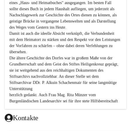
eines „Haus- und Heimatbuches“ ausgegangen. Im besten Fall 
sollte dieses Buch in jedem Haushalt aufliegen, um jederzeit als 
Nachschlagewerk zur Geschichte des Ortes dienen zu können, als 
geistige Brücke in vergangene Lebenswelten und als Darstellung 
des Weges vom Gestern ins Heute.

Damit ist auch die ideelle Absicht verknüpft, die Verbundenheit 
mit dem Heimatort zu stärken und den Respekt vor den Leistungen 
der Vorfahren zu schärfen – ohne dabei deren Verfehlungen zu 
übersehen.

Die ältere Geschichte des Dorfes war in großem Maße von der 
Grundherrschaft und dem Geist des Stiftes Heiligenkreuz geprägt, 
sie ist weitgehend aus den reichhaltigen Dokumenten des 
Stiftsarchivs nachvollziehbar. An dieser Stelle sei dem 
Stiftsarchivar DDr. P. Alkuin Schachenmair für seine langmütige 
Unterstützung

herzlich gedankt. Auch Frau Mag. Rita Münzer vom 
Burgenländischen Landesarchiv sei für ihre stete Hilfsbereitschaft 
gedankt.

Dank gilt den Textautoren dieser Chronik, dem kleinen 
Kontakte
Redaktionsteam, für die gute Zusammenarbeit.
