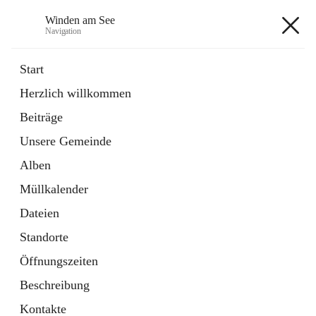
Winden am See
Navigation
Winden am See
Start
Herzlich willkommen
öffnet
Daten & Fakten
Beiträge
in
Externe Webseite
neuem
Unsere Gemeinde
Tab
öffnet
Bebauungsplan
in
Ordner
Alben
neuem
Tab
Müllkalender
+5
Dateien
Standorte
Öffnungszeiten
Beschreibung
Hauptadresse
Kontakte