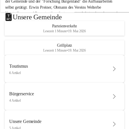
der Gemeinde und der "Forschung Burgenland" die Aufbauarbeiten 
selbst getätigt. Erwin Preiner, Obmann des Vereins Welterbe 
Neusiedlersee und Bgm. ist über die innovative Arbeit sehr erfreut und 
Unsere Gemeinde
hofft auf baldige praktische Anwendung der Forschungsergebnisse.
Parteienverkehr
Gerade in Zeiten des Klimawandels ist jede technologische Innovation 
Lesezeit 1 Minute
•
19. Mai 2026
wichtig!
Weitere Infos folgen in Kürze.
+4
Grillplatz
Lesezeit 1 Minute
•
19. Mai 2026
Tourismus
6 Artikel
Bürgerservice
4 Artikel
Unsere Gemeinde
5 Artikel