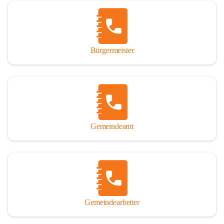
Vor allem aber muss den vielen Windenerinnen und Windenern 
gedankt werden, die durch ihre Erinnerungen, Informationen und 
durch das Überlassen von Fotos und Dokumenten zum Gesamtbild 
dieses Buches wesentlich beigetragen haben.

Bürgermeister
Der Zeitdruck war enorm, um das Werk auch zeitgerecht für das 
Jubiläumsjahr abschließen zu können. Daher mag um Nachsicht 
gebeten werden, wenn gewisse Themen nicht in der gebotenen 
Ausführlichkeit behandelt erscheinen, oder auch der eine oder 
andere Fehler unterlief. Die Autoren haben nach ihren 
individuellen Möglichkeiten mit bestem Wissen und Gewissen 
gearbeitet.

Gemeindeamt
Die umfangreiche Chronik ist primär nicht als wissenschaftliches 
Werk angelegt. Mit Ausnahme des ersten Beitrages von Univ.-Prof. 
Andreas Rohatsch wurde auf das System der Fußnoten verzichtet. 
Wo eine genaue Quellenangabe sinnvoll und notwendig erschien, 
sind die entsprechenden Quellenhinweise in den fließenden Text 
eingearbeitet. Der leichteren Lesbarkeit halber ist auch von einer 
streng gendergerechten Ausdrucksform Abstand genommen 
Gemeindearbeiter
worden. Aus dem gleichen Grund wird bei der Ortsnamennennung 
weitgehend die Kurzform Winden gebraucht, obwohl der offizielle 