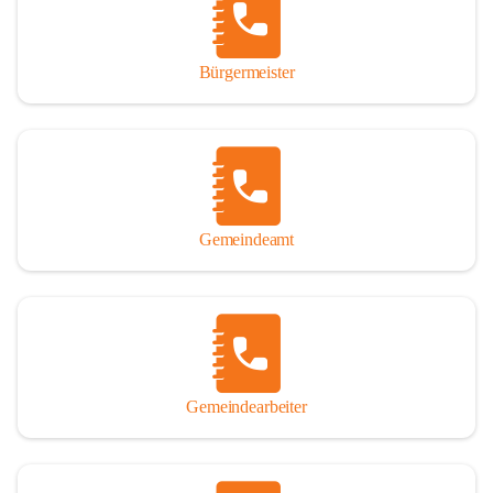
durch das Überlassen von Fotos und Dokumenten zum Gesamtbild 
dieses Buches wesentlich beigetragen haben.

Bürgermeister
Der Zeitdruck war enorm, um das Werk auch zeitgerecht für das 
Jubiläumsjahr abschließen zu können. Daher mag um Nachsicht 
gebeten werden, wenn gewisse Themen nicht in der gebotenen 
Ausführlichkeit behandelt erscheinen, oder auch der eine oder 
andere Fehler unterlief. Die Autoren haben nach ihren 
individuellen Möglichkeiten mit bestem Wissen und Gewissen 
gearbeitet.

Gemeindeamt
Die umfangreiche Chronik ist primär nicht als wissenschaftliches 
Werk angelegt. Mit Ausnahme des ersten Beitrages von Univ.-Prof. 
Andreas Rohatsch wurde auf das System der Fußnoten verzichtet. 
Wo eine genaue Quellenangabe sinnvoll und notwendig erschien, 
sind die entsprechenden Quellenhinweise in den fließenden Text 
eingearbeitet. Der leichteren Lesbarkeit halber ist auch von einer 
streng gendergerechten Ausdrucksform Abstand genommen 
Gemeindearbeiter
worden. Aus dem gleichen Grund wird bei der Ortsnamennennung 
weitgehend die Kurzform Winden gebraucht, obwohl der offizielle 
Name „Winden am See“ lautet – übrigens erst seit dem Jahr 1939.
