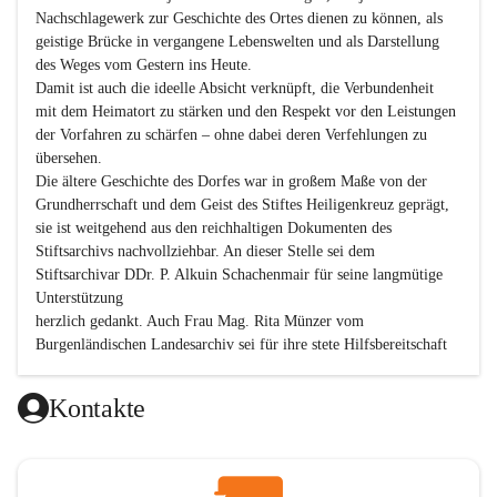
Nachschlagewerk zur Geschichte des Ortes dienen zu können, als 
geistige Brücke in vergangene Lebenswelten und als Darstellung 
des Weges vom Gestern ins Heute.

Damit ist auch die ideelle Absicht verknüpft, die Verbundenheit 
mit dem Heimatort zu stärken und den Respekt vor den Leistungen 
der Vorfahren zu schärfen – ohne dabei deren Verfehlungen zu 
übersehen.

Die ältere Geschichte des Dorfes war in großem Maße von der 
Grundherrschaft und dem Geist des Stiftes Heiligenkreuz geprägt, 
sie ist weitgehend aus den reichhaltigen Dokumenten des 
Stiftsarchivs nachvollziehbar. An dieser Stelle sei dem 
Stiftsarchivar DDr. P. Alkuin Schachenmair für seine langmütige 
Unterstützung

herzlich gedankt. Auch Frau Mag. Rita Münzer vom 
Burgenländischen Landesarchiv sei für ihre stete Hilfsbereitschaft 
gedankt.

Dank gilt den Textautoren dieser Chronik, dem kleinen 
Kontakte
Redaktionsteam, für die gute Zusammenarbeit.

Vor allem aber muss den vielen Windenerinnen und Windenern 
gedankt werden, die durch ihre Erinnerungen, Informationen und 