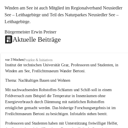
Winden am See ist auch Mitglied im Regionalverband Neusiedler 
See – Leithagebirge und Teil des Naturparkes Neusiedler See – 
Leithagebirge.
Bürgermeister Erwin Preiner 
Aktuelle Beiträge
W
vor 3 Wochen
Projekte & Initiativen
i
Institut der technischen Universität Graz, Professoren und Studenten, in 
n
Winden am See, Freilichtmuseum Wander Bertoni.
d
e
Thema: Nachhaltiges Bauen und Wohnen
n
Mit nachwachsenden Rohstoffen-Schlamm und Schilf-soll in einem 
a
m
Feldversuch zum Beispiel die Temperatur in Innenräumen ohne 
S
Energieverbrauch durch Dämmung mit natürlichen Rohstoffen 
e
erträglicher gemacht werden. Das bisherige Forschungsergebnis ist im 
e
Freilichtmuseum Bertoni zu besichtigen. Infotafeln stehen bereit.
Professoren und Studenten haben mit Unterstützung freiwilliger Helfer, 