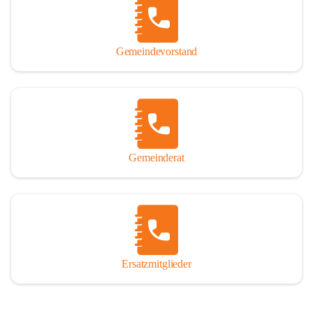
So darf ich Sie zu einer interessanten, vergnüglichen und 
manchmal auch nachdenklich machenden Zeitreise durch die 
Jahrhunderte, ja Jahrtausende alte Geschichte von der Steinzeit 
Gemeindevorstand
über das mittelalterliche Sasun bis in das heutige Winden am See 
einladen.

Gemeinderat
Ersatzmitglieder