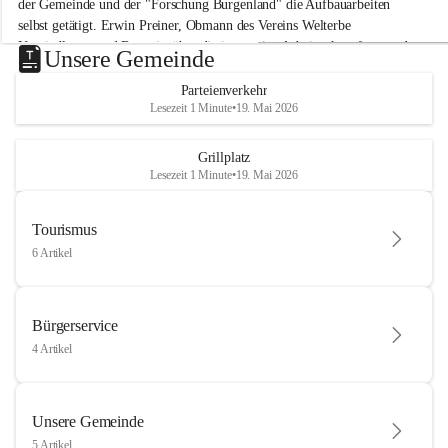
der Gemeinde und der "Forschung Burgenland" die Aufbauarbeiten 
selbst getätigt. Erwin Preiner, Obmann des Vereins Welterbe 
Neusiedlersee und Bgm. ist über die innovative Arbeit sehr erfreut und 
Unsere Gemeinde
hofft auf baldige praktische Anwendung der Forschungsergebnisse.
Parteienverkehr
Gerade in Zeiten des Klimawandels ist jede technologische Innovation 
Lesezeit 1 Minute
•
19. Mai 2026
wichtig!
Weitere Infos folgen in Kürze.
+4
Grillplatz
Lesezeit 1 Minute
•
19. Mai 2026
Tourismus
6 Artikel
Bürgerservice
4 Artikel
Unsere Gemeinde
5 Artikel