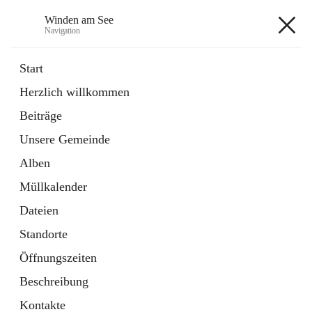
Winden am See
Navigation
Winden am See
Start
Herzlich willkommen
öffnet
Daten & Fakten
Beiträge
in
Externe Webseite
neuem
Unsere Gemeinde
Tab
öffnet
Bebauungsplan
in
Ordner
Alben
neuem
Tab
Müllkalender
+5
Dateien
Standorte
Öffnungszeiten
Beschreibung
Hauptadresse
Kontakte