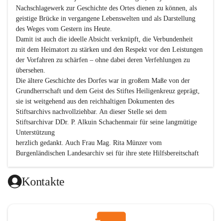
Nachschlagewerk zur Geschichte des Ortes dienen zu können, als 
geistige Brücke in vergangene Lebenswelten und als Darstellung 
des Weges vom Gestern ins Heute.

Damit ist auch die ideelle Absicht verknüpft, die Verbundenheit 
mit dem Heimatort zu stärken und den Respekt vor den Leistungen 
der Vorfahren zu schärfen – ohne dabei deren Verfehlungen zu 
übersehen.

Die ältere Geschichte des Dorfes war in großem Maße von der 
Grundherrschaft und dem Geist des Stiftes Heiligenkreuz geprägt, 
sie ist weitgehend aus den reichhaltigen Dokumenten des 
Stiftsarchivs nachvollziehbar. An dieser Stelle sei dem 
Stiftsarchivar DDr. P. Alkuin Schachenmair für seine langmütige 
Unterstützung

herzlich gedankt. Auch Frau Mag. Rita Münzer vom 
Burgenländischen Landesarchiv sei für ihre stete Hilfsbereitschaft 
gedankt.

Dank gilt den Textautoren dieser Chronik, dem kleinen 
Kontakte
Redaktionsteam, für die gute Zusammenarbeit.

Vor allem aber muss den vielen Windenerinnen und Windenern 
gedankt werden, die durch ihre Erinnerungen, Informationen und 