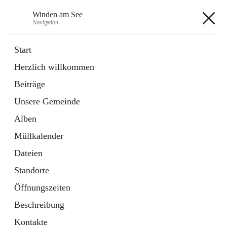
Winden am See
Navigation
Winden am See
Start
Herzlich willkommen
öffnet
Daten & Fakten
Beiträge
in
Externe Webseite
neuem
Unsere Gemeinde
Tab
öffnet
Bebauungsplan
in
Ordner
Alben
neuem
Tab
Müllkalender
+5
Dateien
Standorte
Öffnungszeiten
Beschreibung
Hauptadresse
Kontakte