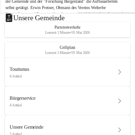
der Gemeinde und der "Forschung Burgenland" die Aufbauarbeiten 
selbst getätigt. Erwin Preiner, Obmann des Vereins Welterbe 
Neusiedlersee und Bgm. ist über die innovative Arbeit sehr erfreut und 
Unsere Gemeinde
hofft auf baldige praktische Anwendung der Forschungsergebnisse.
Parteienverkehr
Gerade in Zeiten des Klimawandels ist jede technologische Innovation 
Lesezeit 1 Minute
•
19. Mai 2026
wichtig!
Weitere Infos folgen in Kürze.
+4
Grillplatz
Lesezeit 1 Minute
•
19. Mai 2026
Tourismus
6 Artikel
Bürgerservice
4 Artikel
Unsere Gemeinde
5 Artikel