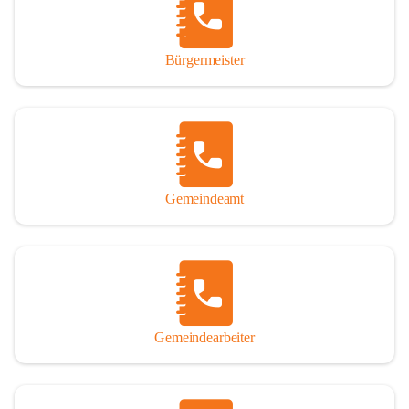
durch das Überlassen von Fotos und Dokumenten zum Gesamtbild 
dieses Buches wesentlich beigetragen haben.

Bürgermeister
Der Zeitdruck war enorm, um das Werk auch zeitgerecht für das 
Jubiläumsjahr abschließen zu können. Daher mag um Nachsicht 
gebeten werden, wenn gewisse Themen nicht in der gebotenen 
Ausführlichkeit behandelt erscheinen, oder auch der eine oder 
andere Fehler unterlief. Die Autoren haben nach ihren 
individuellen Möglichkeiten mit bestem Wissen und Gewissen 
gearbeitet.

Gemeindeamt
Die umfangreiche Chronik ist primär nicht als wissenschaftliches 
Werk angelegt. Mit Ausnahme des ersten Beitrages von Univ.-Prof. 
Andreas Rohatsch wurde auf das System der Fußnoten verzichtet. 
Wo eine genaue Quellenangabe sinnvoll und notwendig erschien, 
sind die entsprechenden Quellenhinweise in den fließenden Text 
eingearbeitet. Der leichteren Lesbarkeit halber ist auch von einer 
streng gendergerechten Ausdrucksform Abstand genommen 
Gemeindearbeiter
worden. Aus dem gleichen Grund wird bei der Ortsnamennennung 
weitgehend die Kurzform Winden gebraucht, obwohl der offizielle 
Name „Winden am See“ lautet – übrigens erst seit dem Jahr 1939.
