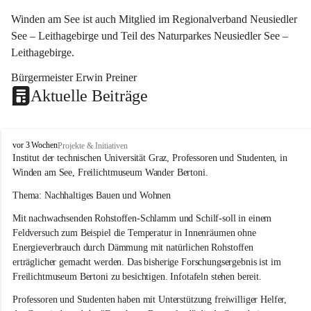
Winden am See ist auch Mitglied im Regionalverband Neusiedler 
See – Leithagebirge und Teil des Naturparkes Neusiedler See – 
Leithagebirge.
Bürgermeister Erwin Preiner 
Aktuelle Beiträge
W
vor 3 Wochen
Projekte & Initiativen
i
Institut der technischen Universität Graz, Professoren und Studenten, in 
n
Winden am See, Freilichtmuseum Wander Bertoni.
d
e
Thema: Nachhaltiges Bauen und Wohnen
n
Mit nachwachsenden Rohstoffen-Schlamm und Schilf-soll in einem 
a
m
Feldversuch zum Beispiel die Temperatur in Innenräumen ohne 
S
Energieverbrauch durch Dämmung mit natürlichen Rohstoffen 
e
erträglicher gemacht werden. Das bisherige Forschungsergebnis ist im 
e
Freilichtmuseum Bertoni zu besichtigen. Infotafeln stehen bereit.
Professoren und Studenten haben mit Unterstützung freiwilliger Helfer, 