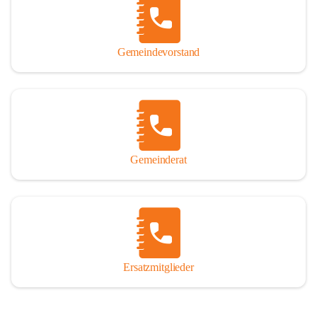
So darf ich Sie zu einer interessanten, vergnüglichen und 
manchmal auch nachdenklich machenden Zeitreise durch die 
Jahrhunderte, ja Jahrtausende alte Geschichte von der Steinzeit 
Gemeindevorstand
über das mittelalterliche Sasun bis in das heutige Winden am See 
einladen.

Gemeinderat
Ersatzmitglieder