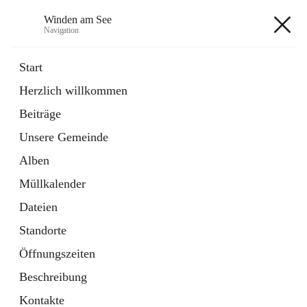
Winden am See
Navigation
Winden am See
Start
Herzlich willkommen
öffnet
Daten & Fakten
Beiträge
in
Externe Webseite
neuem
Unsere Gemeinde
Tab
öffnet
Bebauungsplan
in
Ordner
Alben
neuem
Tab
Müllkalender
+5
Dateien
Standorte
Öffnungszeiten
Beschreibung
Hauptadresse
Kontakte