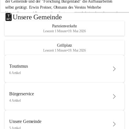
der Gemeinde und der "Forschung Burgenland" die Aufbauarbeiten 
selbst getätigt. Erwin Preiner, Obmann des Vereins Welterbe 
Neusiedlersee und Bgm. ist über die innovative Arbeit sehr erfreut und 
Unsere Gemeinde
hofft auf baldige praktische Anwendung der Forschungsergebnisse.
Parteienverkehr
Gerade in Zeiten des Klimawandels ist jede technologische Innovation 
Lesezeit 1 Minute
•
19. Mai 2026
wichtig!
Weitere Infos folgen in Kürze.
+4
Grillplatz
Lesezeit 1 Minute
•
19. Mai 2026
Tourismus
6 Artikel
Bürgerservice
4 Artikel
Unsere Gemeinde
5 Artikel