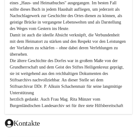
eines „Haus- und Heimatbuches“ ausgegangen. Im besten Fall 
sollte dieses Buch in jedem Haushalt aufliegen, um jederzeit als 
Nachschlagewerk zur Geschichte des Ortes dienen zu können, als 
geistige Brücke in vergangene Lebenswelten und als Darstellung 
des Weges vom Gestern ins Heute.

Damit ist auch die ideelle Absicht verknüpft, die Verbundenheit 
mit dem Heimatort zu stärken und den Respekt vor den Leistungen 
der Vorfahren zu schärfen – ohne dabei deren Verfehlungen zu 
übersehen.

Die ältere Geschichte des Dorfes war in großem Maße von der 
Grundherrschaft und dem Geist des Stiftes Heiligenkreuz geprägt, 
sie ist weitgehend aus den reichhaltigen Dokumenten des 
Stiftsarchivs nachvollziehbar. An dieser Stelle sei dem 
Stiftsarchivar DDr. P. Alkuin Schachenmair für seine langmütige 
Unterstützung

herzlich gedankt. Auch Frau Mag. Rita Münzer vom 
Burgenländischen Landesarchiv sei für ihre stete Hilfsbereitschaft 
gedankt.

Dank gilt den Textautoren dieser Chronik, dem kleinen 
Kontakte
Redaktionsteam, für die gute Zusammenarbeit.
