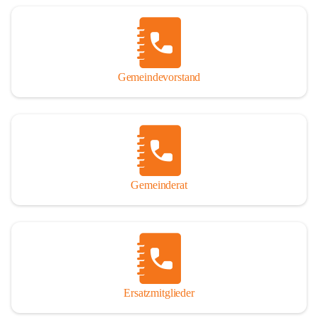
Name „Winden am See“ lautet – übrigens erst seit dem Jahr 1939.

So darf ich Sie zu einer interessanten, vergnüglichen und 
manchmal auch nachdenklich machenden Zeitreise durch die 
Jahrhunderte, ja Jahrtausende alte Geschichte von der Steinzeit 
Gemeindevorstand
über das mittelalterliche Sasun bis in das heutige Winden am See 
einladen.

Gemeinderat
Ersatzmitglieder