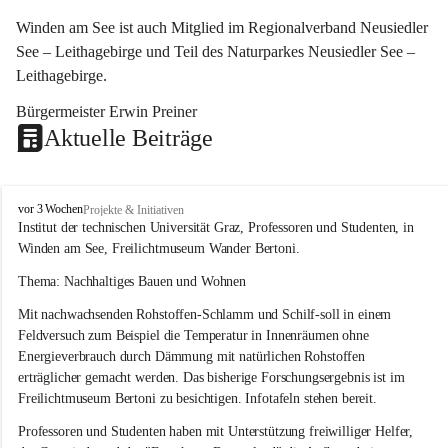
Winden am See ist auch Mitglied im Regionalverband Neusiedler 
See – Leithagebirge und Teil des Naturparkes Neusiedler See – 
Leithagebirge.
Bürgermeister Erwin Preiner 
Aktuelle Beiträge
W
vor 3 Wochen
Projekte & Initiativen
i
Institut der technischen Universität Graz, Professoren und Studenten, in 
n
Winden am See, Freilichtmuseum Wander Bertoni.
d
e
Thema: Nachhaltiges Bauen und Wohnen
n
Mit nachwachsenden Rohstoffen-Schlamm und Schilf-soll in einem 
a
m
Feldversuch zum Beispiel die Temperatur in Innenräumen ohne 
S
Energieverbrauch durch Dämmung mit natürlichen Rohstoffen 
e
erträglicher gemacht werden. Das bisherige Forschungsergebnis ist im 
e
Freilichtmuseum Bertoni zu besichtigen. Infotafeln stehen bereit.
Professoren und Studenten haben mit Unterstützung freiwilliger Helfer, 