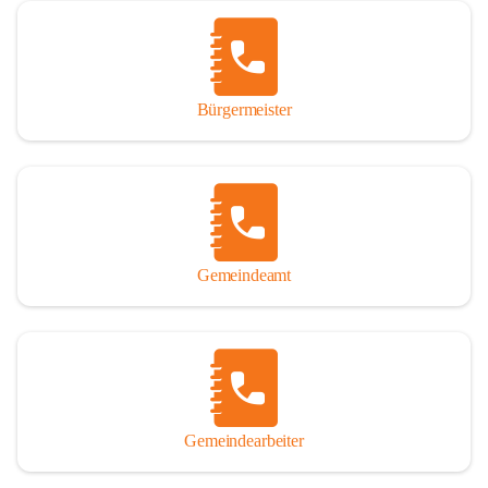
Vor allem aber muss den vielen Windenerinnen und Windenern 
gedankt werden, die durch ihre Erinnerungen, Informationen und 
durch das Überlassen von Fotos und Dokumenten zum Gesamtbild 
dieses Buches wesentlich beigetragen haben.

Bürgermeister
Der Zeitdruck war enorm, um das Werk auch zeitgerecht für das 
Jubiläumsjahr abschließen zu können. Daher mag um Nachsicht 
gebeten werden, wenn gewisse Themen nicht in der gebotenen 
Ausführlichkeit behandelt erscheinen, oder auch der eine oder 
andere Fehler unterlief. Die Autoren haben nach ihren 
individuellen Möglichkeiten mit bestem Wissen und Gewissen 
gearbeitet.

Gemeindeamt
Die umfangreiche Chronik ist primär nicht als wissenschaftliches 
Werk angelegt. Mit Ausnahme des ersten Beitrages von Univ.-Prof. 
Andreas Rohatsch wurde auf das System der Fußnoten verzichtet. 
Wo eine genaue Quellenangabe sinnvoll und notwendig erschien, 
sind die entsprechenden Quellenhinweise in den fließenden Text 
eingearbeitet. Der leichteren Lesbarkeit halber ist auch von einer 
streng gendergerechten Ausdrucksform Abstand genommen 
Gemeindearbeiter
worden. Aus dem gleichen Grund wird bei der Ortsnamennennung 
weitgehend die Kurzform Winden gebraucht, obwohl der offizielle 