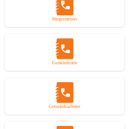
durch das Überlassen von Fotos und Dokumenten zum Gesamtbild 
dieses Buches wesentlich beigetragen haben.

Bürgermeister
Der Zeitdruck war enorm, um das Werk auch zeitgerecht für das 
Jubiläumsjahr abschließen zu können. Daher mag um Nachsicht 
gebeten werden, wenn gewisse Themen nicht in der gebotenen 
Ausführlichkeit behandelt erscheinen, oder auch der eine oder 
andere Fehler unterlief. Die Autoren haben nach ihren 
individuellen Möglichkeiten mit bestem Wissen und Gewissen 
gearbeitet.

Gemeindeamt
Die umfangreiche Chronik ist primär nicht als wissenschaftliches 
Werk angelegt. Mit Ausnahme des ersten Beitrages von Univ.-Prof. 
Andreas Rohatsch wurde auf das System der Fußnoten verzichtet. 
Wo eine genaue Quellenangabe sinnvoll und notwendig erschien, 
sind die entsprechenden Quellenhinweise in den fließenden Text 
eingearbeitet. Der leichteren Lesbarkeit halber ist auch von einer 
streng gendergerechten Ausdrucksform Abstand genommen 
Gemeindearbeiter
worden. Aus dem gleichen Grund wird bei der Ortsnamennennung 
weitgehend die Kurzform Winden gebraucht, obwohl der offizielle 
Name „Winden am See“ lautet – übrigens erst seit dem Jahr 1939.
