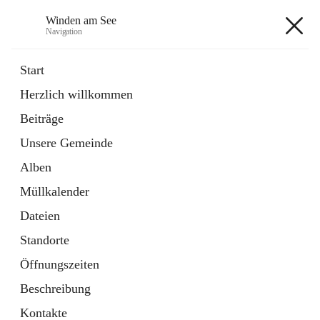
Winden am See
Navigation
Winden am See
Start
Herzlich willkommen
öffnet
Daten & Fakten
Beiträge
in
Externe Webseite
neuem
Unsere Gemeinde
Tab
öffnet
Bebauungsplan
in
Ordner
Alben
neuem
Tab
Müllkalender
+5
Dateien
Standorte
Öffnungszeiten
Beschreibung
Hauptadresse
Kontakte