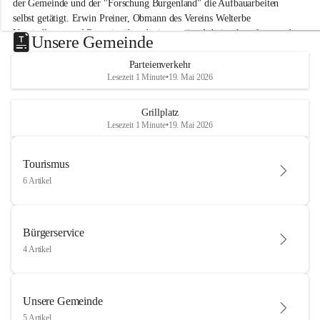
der Gemeinde und der "Forschung Burgenland" die Aufbauarbeiten 
selbst getätigt. Erwin Preiner, Obmann des Vereins Welterbe 
Neusiedlersee und Bgm. ist über die innovative Arbeit sehr erfreut und 
Unsere Gemeinde
hofft auf baldige praktische Anwendung der Forschungsergebnisse.
Parteienverkehr
Gerade in Zeiten des Klimawandels ist jede technologische Innovation 
Lesezeit 1 Minute
•
19. Mai 2026
wichtig!
Weitere Infos folgen in Kürze.
+4
Grillplatz
Lesezeit 1 Minute
•
19. Mai 2026
Tourismus
6 Artikel
Bürgerservice
4 Artikel
Unsere Gemeinde
5 Artikel