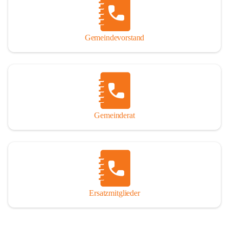
So darf ich Sie zu einer interessanten, vergnüglichen und 
manchmal auch nachdenklich machenden Zeitreise durch die 
Jahrhunderte, ja Jahrtausende alte Geschichte von der Steinzeit 
Gemeindevorstand
über das mittelalterliche Sasun bis in das heutige Winden am See 
einladen.

Gemeinderat
Ersatzmitglieder