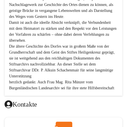
Nachschlagewerk zur Geschichte des Ortes dienen zu können, als 
geistige Brücke in vergangene Lebenswelten und als Darstellung 
des Weges vom Gestern ins Heute.

Damit ist auch die ideelle Absicht verknüpft, die Verbundenheit 
mit dem Heimatort zu stärken und den Respekt vor den Leistungen 
der Vorfahren zu schärfen – ohne dabei deren Verfehlungen zu 
übersehen.

Die ältere Geschichte des Dorfes war in großem Maße von der 
Grundherrschaft und dem Geist des Stiftes Heiligenkreuz geprägt, 
sie ist weitgehend aus den reichhaltigen Dokumenten des 
Stiftsarchivs nachvollziehbar. An dieser Stelle sei dem 
Stiftsarchivar DDr. P. Alkuin Schachenmair für seine langmütige 
Unterstützung

herzlich gedankt. Auch Frau Mag. Rita Münzer vom 
Burgenländischen Landesarchiv sei für ihre stete Hilfsbereitschaft 
gedankt.

Dank gilt den Textautoren dieser Chronik, dem kleinen 
Kontakte
Redaktionsteam, für die gute Zusammenarbeit.

Vor allem aber muss den vielen Windenerinnen und Windenern 
gedankt werden, die durch ihre Erinnerungen, Informationen und 