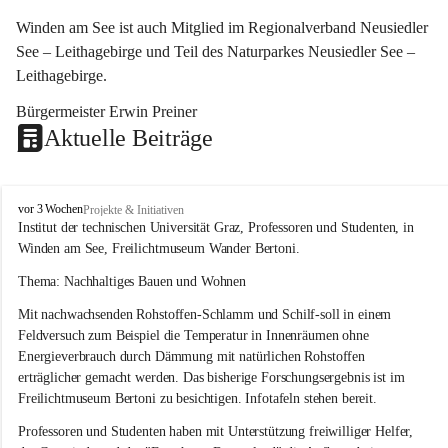
Winden am See ist auch Mitglied im Regionalverband Neusiedler 
See – Leithagebirge und Teil des Naturparkes Neusiedler See – 
Leithagebirge.
Bürgermeister Erwin Preiner 
Aktuelle Beiträge
W
vor 3 Wochen
Projekte & Initiativen
i
Institut der technischen Universität Graz, Professoren und Studenten, in 
n
Winden am See, Freilichtmuseum Wander Bertoni.
d
e
Thema: Nachhaltiges Bauen und Wohnen
n
Mit nachwachsenden Rohstoffen-Schlamm und Schilf-soll in einem 
a
m
Feldversuch zum Beispiel die Temperatur in Innenräumen ohne 
S
Energieverbrauch durch Dämmung mit natürlichen Rohstoffen 
e
erträglicher gemacht werden. Das bisherige Forschungsergebnis ist im 
e
Freilichtmuseum Bertoni zu besichtigen. Infotafeln stehen bereit.
Professoren und Studenten haben mit Unterstützung freiwilliger Helfer, 