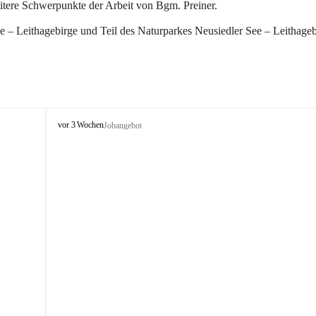
eitere Schwerpunkte der Arbeit von Bgm. Preiner.
 – Leithagebirge und Teil des Naturparkes Neusiedler See – Leithageb
W
vor 3 Wochen
Jobangebot
i
n
d
e
n
a
m
S
e
e