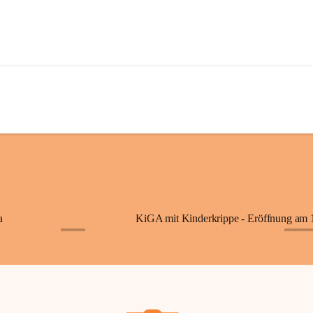
a
+7
+87