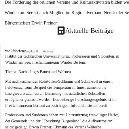
Die Förderung der örtlichen Vereine und Kulturaktivitäten bilden w
Winden am See ist auch Mitglied im Regionalverband Neusiedler See
Bürgermeister Erwin Preiner 
Aktuelle Beiträge
W
vor 2 Wochen
Projekte & Initiativen
i
Institut der technischen Universität Graz, Professoren und Studenten, in 
n
Winden am See, Freilichtmuseum Wander Bertoni.
d
e
Thema: Nachhaltiges Bauen und Wohnen
n
Mit nachwachsenden Rohstoffen-Schlamm und Schilf-soll in einem 
a
m
Feldversuch zum Beispiel die Temperatur in Innenräumen ohne 
S
Energieverbrauch durch Dämmung mit natürlichen Rohstoffen 
e
erträglicher gemacht werden. Das bisherige Forschungsergebnis ist im 
e
Freilichtmuseum Bertoni zu besichtigen. Infotafeln stehen bereit.
Professoren und Studenten haben mit Unterstützung freiwilliger Helfer, 
der Gemeinde und der "Forschung Burgenland" die Aufbauarbeiten 
selbst getätigt. Erwin Preiner, Obmann des Vereins Welterbe 