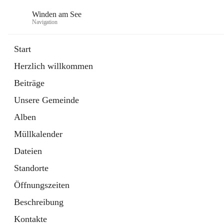
Winden am See
Navigation
Start
Herzlich willkommen
öffnet
Daten & Fakten
Beiträge
in
Externe Webseite
neuem
Unsere Gemeinde
Tab
öffnet
Bebauungsplan
in
Ordner
Alben
neuem
Tab
Müllkalender
Dateien
Standorte
Öffnungszeiten
Beschreibung
Kontakte