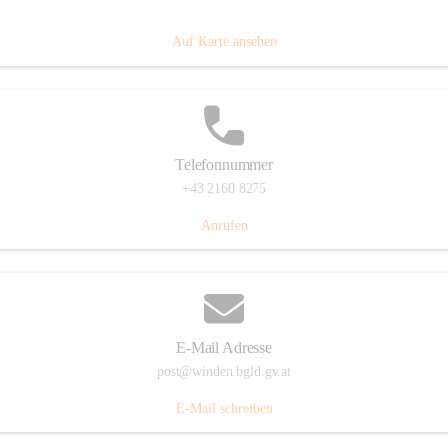
Hauptstraße 8, 7092 Winden am See, AUT
Auf Karte ansehen
Telefonnummer
+43 2160 8275
Anrufen
E-Mail Adresse
post@winden.bgld.gv.at
E-Mail schreiben