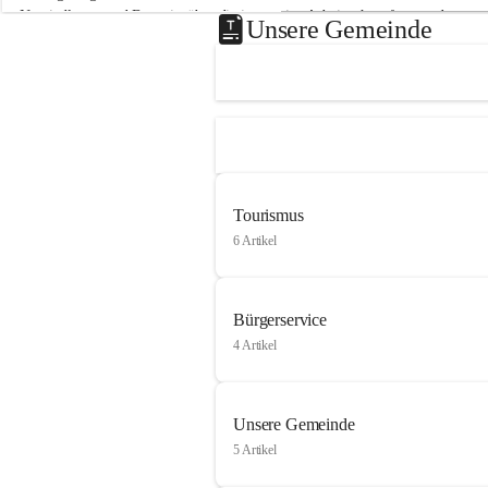
Neusiedlersee und Bgm. ist über die innovative Arbeit sehr erfreut und 
Unsere Gemeinde
hofft auf baldige praktische Anwendung der Forschungsergebnisse.
Gerade in Zeiten des Klimawandels ist jede technologische Innovation 
wichtig!
Weitere Infos folgen in Kürze.
+4
Tourismus
6 Artikel
Bürgerservice
4 Artikel
Unsere Gemeinde
5 Artikel