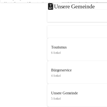
Neusiedlersee und Bgm. ist über die innovative Arbeit sehr erfreut und 
Unsere Gemeinde
hofft auf baldige praktische Anwendung der Forschungsergebnisse.
Gerade in Zeiten des Klimawandels ist jede technologische Innovation 
wichtig!
Weitere Infos folgen in Kürze.
+4
Tourismus
6 Artikel
Bürgerservice
4 Artikel
Unsere Gemeinde
5 Artikel