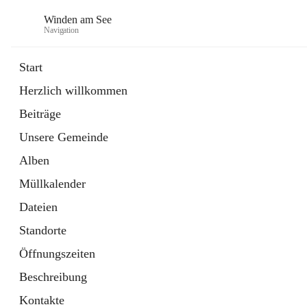
Winden am See
Navigation
Start
Herzlich willkommen
öffnet
Daten & Fakten
Beiträge
in
Externe Webseite
neuem
Unsere Gemeinde
Tab
öffnet
Bebauungsplan
in
Ordner
Alben
neuem
Tab
Müllkalender
Dateien
Standorte
Öffnungszeiten
Beschreibung
Kontakte