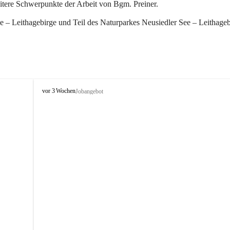
eitere Schwerpunkte der Arbeit von Bgm. Preiner.
 – Leithagebirge und Teil des Naturparkes Neusiedler See – Leithageb
W
vor 3 Wochen
Jobangebot
i
n
d
e
n
a
m
S
e
e