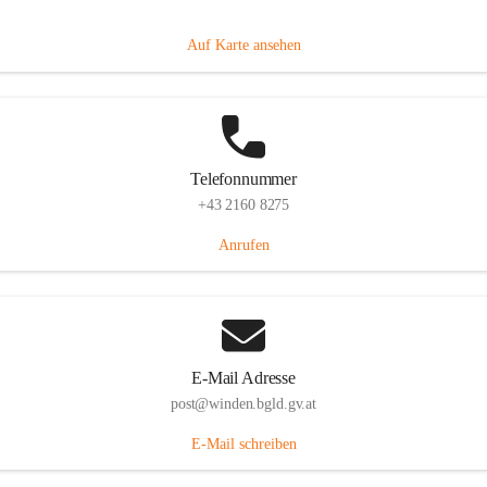
Hauptstraße 8, 7092 Winden am See, AUT
Auf Karte ansehen
Telefonnummer
+43 2160 8275
Anrufen
E-Mail Adresse
post@winden.bgld.gv.at
E-Mail schreiben