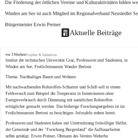
Die Förderung der örtlichen Vereine und Kulturaktivitäten bilden w
Winden am See ist auch Mitglied im Regionalverband Neusiedler See
Bürgermeister Erwin Preiner 
Aktuelle Beiträge
W
vor 3 Wochen
Projekte & Initiativen
i
Institut der technischen Universität Graz, Professoren und Studenten, in 
n
Winden am See, Freilichtmuseum Wander Bertoni.
d
e
Thema: Nachhaltiges Bauen und Wohnen
n
Mit nachwachsenden Rohstoffen-Schlamm und Schilf-soll in einem 
a
m
Feldversuch zum Beispiel die Temperatur in Innenräumen ohne 
S
Energieverbrauch durch Dämmung mit natürlichen Rohstoffen 
e
erträglicher gemacht werden. Das bisherige Forschungsergebnis ist im 
e
Freilichtmuseum Bertoni zu besichtigen. Infotafeln stehen bereit.
Professoren und Studenten haben mit Unterstützung freiwilliger Helfer, 
der Gemeinde und der "Forschung Burgenland" die Aufbauarbeiten 
selbst getätigt. Erwin Preiner, Obmann des Vereins Welterbe 