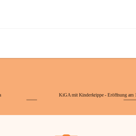
a
+7
+87