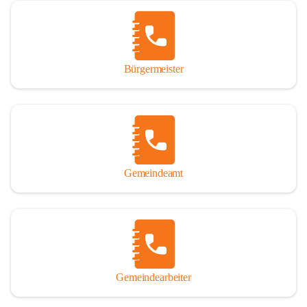
Vor allem aber muss den vielen Windenerinnen und Windenern 
gedankt werden, die durch ihre Erinnerungen, Informationen und 
durch das Überlassen von Fotos und Dokumenten zum Gesamtbild 
dieses Buches wesentlich beigetragen haben.

Bürgermeister
Der Zeitdruck war enorm, um das Werk auch zeitgerecht für das 
Jubiläumsjahr abschließen zu können. Daher mag um Nachsicht 
gebeten werden, wenn gewisse Themen nicht in der gebotenen 
Ausführlichkeit behandelt erscheinen, oder auch der eine oder 
andere Fehler unterlief. Die Autoren haben nach ihren 
individuellen Möglichkeiten mit bestem Wissen und Gewissen 
gearbeitet.

Gemeindeamt
Die umfangreiche Chronik ist primär nicht als wissenschaftliches 
Werk angelegt. Mit Ausnahme des ersten Beitrages von Univ.-Prof. 
Andreas Rohatsch wurde auf das System der Fußnoten verzichtet. 
Wo eine genaue Quellenangabe sinnvoll und notwendig erschien, 
sind die entsprechenden Quellenhinweise in den fließenden Text 
eingearbeitet. Der leichteren Lesbarkeit halber ist auch von einer 
streng gendergerechten Ausdrucksform Abstand genommen 
Gemeindearbeiter
worden. Aus dem gleichen Grund wird bei der Ortsnamennennung 
weitgehend die Kurzform Winden gebraucht, obwohl der offizielle 