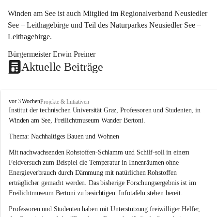
Winden am See ist auch Mitglied im Regionalverband Neusiedler 
See – Leithagebirge und Teil des Naturparkes Neusiedler See – 
Leithagebirge.
Bürgermeister Erwin Preiner 
Aktuelle Beiträge
W
vor 3 Wochen
Projekte & Initiativen
i
Institut der technischen Universität Graz, Professoren und Studenten, in 
n
Winden am See, Freilichtmuseum Wander Bertoni.
d
e
Thema: Nachhaltiges Bauen und Wohnen
n
Mit nachwachsenden Rohstoffen-Schlamm und Schilf-soll in einem 
a
m
Feldversuch zum Beispiel die Temperatur in Innenräumen ohne 
S
Energieverbrauch durch Dämmung mit natürlichen Rohstoffen 
e
erträglicher gemacht werden. Das bisherige Forschungsergebnis ist im 
e
Freilichtmuseum Bertoni zu besichtigen. Infotafeln stehen bereit.
Professoren und Studenten haben mit Unterstützung freiwilliger Helfer, 