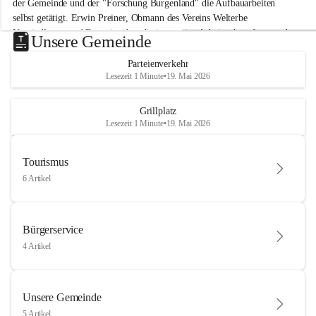
der Gemeinde und der "Forschung Burgenland" die Aufbauarbeiten 
selbst getätigt. Erwin Preiner, Obmann des Vereins Welterbe 
Neusiedlersee und Bgm. ist über die innovative Arbeit sehr erfreut und 
Unsere Gemeinde
hofft auf baldige praktische Anwendung der Forschungsergebnisse.
Parteienverkehr
Gerade in Zeiten des Klimawandels ist jede technologische Innovation 
Lesezeit 1 Minute
•
19. Mai 2026
wichtig!
Weitere Infos folgen in Kürze.
+4
Grillplatz
Lesezeit 1 Minute
•
19. Mai 2026
Tourismus
6 Artikel
Bürgerservice
4 Artikel
Unsere Gemeinde
5 Artikel