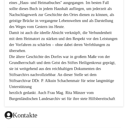
eines „Haus- und Heimatbuches“ ausgegangen. Im besten Fall 
sollte dieses Buch in jedem Haushalt aufliegen, um jederzeit als 
Nachschlagewerk zur Geschichte des Ortes dienen zu können, als 
geistige Brücke in vergangene Lebenswelten und als Darstellung 
des Weges vom Gestern ins Heute.

Damit ist auch die ideelle Absicht verknüpft, die Verbundenheit 
mit dem Heimatort zu stärken und den Respekt vor den Leistungen 
der Vorfahren zu schärfen – ohne dabei deren Verfehlungen zu 
übersehen.

Die ältere Geschichte des Dorfes war in großem Maße von der 
Grundherrschaft und dem Geist des Stiftes Heiligenkreuz geprägt, 
sie ist weitgehend aus den reichhaltigen Dokumenten des 
Stiftsarchivs nachvollziehbar. An dieser Stelle sei dem 
Stiftsarchivar DDr. P. Alkuin Schachenmair für seine langmütige 
Unterstützung

herzlich gedankt. Auch Frau Mag. Rita Münzer vom 
Burgenländischen Landesarchiv sei für ihre stete Hilfsbereitschaft 
gedankt.

Dank gilt den Textautoren dieser Chronik, dem kleinen 
Kontakte
Redaktionsteam, für die gute Zusammenarbeit.
