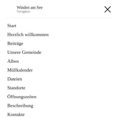
Winden am See
Navigation
Winden am See
Start
Herzlich willkommen
öffnet
Daten & Fakten
Beiträge
in
Externe Webseite
neuem
Unsere Gemeinde
Tab
öffnet
Bebauungsplan
in
Ordner
Alben
neuem
Tab
Müllkalender
+5
Dateien
Standorte
Öffnungszeiten
Beschreibung
Hauptadresse
Kontakte