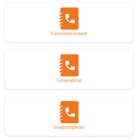
Name „Winden am See“ lautet – übrigens erst seit dem Jahr 1939.

So darf ich Sie zu einer interessanten, vergnüglichen und 
manchmal auch nachdenklich machenden Zeitreise durch die 
Jahrhunderte, ja Jahrtausende alte Geschichte von der Steinzeit 
Gemeindevorstand
über das mittelalterliche Sasun bis in das heutige Winden am See 
einladen.

Gemeinderat
Ersatzmitglieder