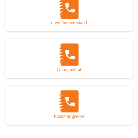
So darf ich Sie zu einer interessanten, vergnüglichen und 
manchmal auch nachdenklich machenden Zeitreise durch die 
Jahrhunderte, ja Jahrtausende alte Geschichte von der Steinzeit 
Gemeindevorstand
über das mittelalterliche Sasun bis in das heutige Winden am See 
einladen.

Gemeinderat
Ersatzmitglieder