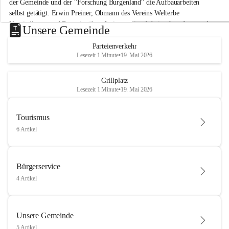
der Gemeinde und der "Forschung Burgenland" die Aufbauarbeiten 
selbst getätigt. Erwin Preiner, Obmann des Vereins Welterbe 
Neusiedlersee und Bgm. ist über die innovative Arbeit sehr erfreut und 
Unsere Gemeinde
hofft auf baldige praktische Anwendung der Forschungsergebnisse.
Parteienverkehr
Gerade in Zeiten des Klimawandels ist jede technologische Innovation 
Lesezeit 1 Minute
•
19. Mai 2026
wichtig!
Weitere Infos folgen in Kürze.
+4
Grillplatz
Lesezeit 1 Minute
•
19. Mai 2026
Tourismus
6 Artikel
Bürgerservice
4 Artikel
Unsere Gemeinde
5 Artikel