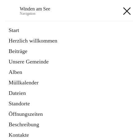
Winden am See
Navigation
Winden am See
Start
Herzlich willkommen
öffnet
Daten & Fakten
Beiträge
in
Externe Webseite
neuem
Unsere Gemeinde
Tab
öffnet
Bebauungsplan
in
Ordner
Alben
neuem
Tab
Müllkalender
+5
Dateien
Standorte
Öffnungszeiten
Beschreibung
Hauptadresse
Kontakte