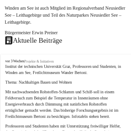
Winden am See ist auch Mitglied im Regionalverband Neusiedler 
See – Leithagebirge und Teil des Naturparkes Neusiedler See – 
Leithagebirge.
Bürgermeister Erwin Preiner 
Aktuelle Beiträge
W
vor 3 Wochen
Projekte & Initiativen
i
Institut der technischen Universität Graz, Professoren und Studenten, in 
n
Winden am See, Freilichtmuseum Wander Bertoni.
d
e
Thema: Nachhaltiges Bauen und Wohnen
n
Mit nachwachsenden Rohstoffen-Schlamm und Schilf-soll in einem 
a
m
Feldversuch zum Beispiel die Temperatur in Innenräumen ohne 
S
Energieverbrauch durch Dämmung mit natürlichen Rohstoffen 
e
erträglicher gemacht werden. Das bisherige Forschungsergebnis ist im 
e
Freilichtmuseum Bertoni zu besichtigen. Infotafeln stehen bereit.
Professoren und Studenten haben mit Unterstützung freiwilliger Helfer, 