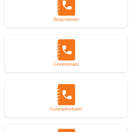
durch das Überlassen von Fotos und Dokumenten zum Gesamtbild 
dieses Buches wesentlich beigetragen haben.

Bürgermeister
Der Zeitdruck war enorm, um das Werk auch zeitgerecht für das 
Jubiläumsjahr abschließen zu können. Daher mag um Nachsicht 
gebeten werden, wenn gewisse Themen nicht in der gebotenen 
Ausführlichkeit behandelt erscheinen, oder auch der eine oder 
andere Fehler unterlief. Die Autoren haben nach ihren 
individuellen Möglichkeiten mit bestem Wissen und Gewissen 
gearbeitet.

Gemeindeamt
Die umfangreiche Chronik ist primär nicht als wissenschaftliches 
Werk angelegt. Mit Ausnahme des ersten Beitrages von Univ.-Prof. 
Andreas Rohatsch wurde auf das System der Fußnoten verzichtet. 
Wo eine genaue Quellenangabe sinnvoll und notwendig erschien, 
sind die entsprechenden Quellenhinweise in den fließenden Text 
eingearbeitet. Der leichteren Lesbarkeit halber ist auch von einer 
streng gendergerechten Ausdrucksform Abstand genommen 
Gemeindearbeiter
worden. Aus dem gleichen Grund wird bei der Ortsnamennennung 
weitgehend die Kurzform Winden gebraucht, obwohl der offizielle 
Name „Winden am See“ lautet – übrigens erst seit dem Jahr 1939.
