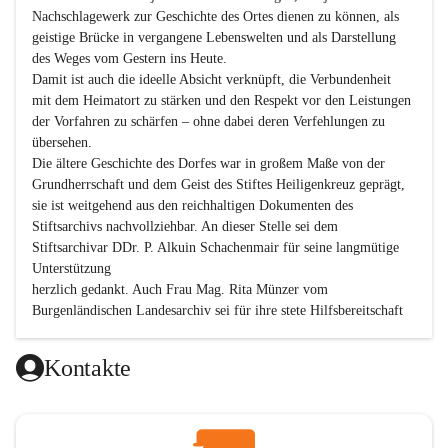
Nachschlagewerk zur Geschichte des Ortes dienen zu können, als 
geistige Brücke in vergangene Lebenswelten und als Darstellung 
des Weges vom Gestern ins Heute.

Damit ist auch die ideelle Absicht verknüpft, die Verbundenheit 
mit dem Heimatort zu stärken und den Respekt vor den Leistungen 
der Vorfahren zu schärfen – ohne dabei deren Verfehlungen zu 
übersehen.

Die ältere Geschichte des Dorfes war in großem Maße von der 
Grundherrschaft und dem Geist des Stiftes Heiligenkreuz geprägt, 
sie ist weitgehend aus den reichhaltigen Dokumenten des 
Stiftsarchivs nachvollziehbar. An dieser Stelle sei dem 
Stiftsarchivar DDr. P. Alkuin Schachenmair für seine langmütige 
Unterstützung

herzlich gedankt. Auch Frau Mag. Rita Münzer vom 
Burgenländischen Landesarchiv sei für ihre stete Hilfsbereitschaft 
gedankt.

Dank gilt den Textautoren dieser Chronik, dem kleinen 
Kontakte
Redaktionsteam, für die gute Zusammenarbeit.

Vor allem aber muss den vielen Windenerinnen und Windenern 
gedankt werden, die durch ihre Erinnerungen, Informationen und 