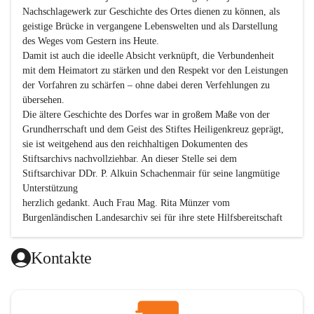
Nachschlagewerk zur Geschichte des Ortes dienen zu können, als 
geistige Brücke in vergangene Lebenswelten und als Darstellung 
des Weges vom Gestern ins Heute.

Damit ist auch die ideelle Absicht verknüpft, die Verbundenheit 
mit dem Heimatort zu stärken und den Respekt vor den Leistungen 
der Vorfahren zu schärfen – ohne dabei deren Verfehlungen zu 
übersehen.

Die ältere Geschichte des Dorfes war in großem Maße von der 
Grundherrschaft und dem Geist des Stiftes Heiligenkreuz geprägt, 
sie ist weitgehend aus den reichhaltigen Dokumenten des 
Stiftsarchivs nachvollziehbar. An dieser Stelle sei dem 
Stiftsarchivar DDr. P. Alkuin Schachenmair für seine langmütige 
Unterstützung

herzlich gedankt. Auch Frau Mag. Rita Münzer vom 
Burgenländischen Landesarchiv sei für ihre stete Hilfsbereitschaft 
gedankt.

Dank gilt den Textautoren dieser Chronik, dem kleinen 
Kontakte
Redaktionsteam, für die gute Zusammenarbeit.

Vor allem aber muss den vielen Windenerinnen und Windenern 
gedankt werden, die durch ihre Erinnerungen, Informationen und 