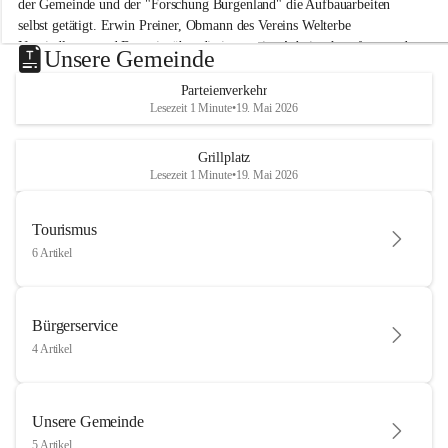
der Gemeinde und der "Forschung Burgenland" die Aufbauarbeiten 
selbst getätigt. Erwin Preiner, Obmann des Vereins Welterbe 
Neusiedlersee und Bgm. ist über die innovative Arbeit sehr erfreut und 
Unsere Gemeinde
hofft auf baldige praktische Anwendung der Forschungsergebnisse.
Parteienverkehr
Gerade in Zeiten des Klimawandels ist jede technologische Innovation 
Lesezeit 1 Minute
•
19. Mai 2026
wichtig!
Weitere Infos folgen in Kürze.
+4
Grillplatz
Lesezeit 1 Minute
•
19. Mai 2026
Tourismus
6 Artikel
Bürgerservice
4 Artikel
Unsere Gemeinde
5 Artikel