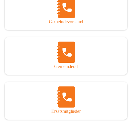
So darf ich Sie zu einer interessanten, vergnüglichen und 
manchmal auch nachdenklich machenden Zeitreise durch die 
Jahrhunderte, ja Jahrtausende alte Geschichte von der Steinzeit 
Gemeindevorstand
über das mittelalterliche Sasun bis in das heutige Winden am See 
einladen.

Gemeinderat
Ersatzmitglieder