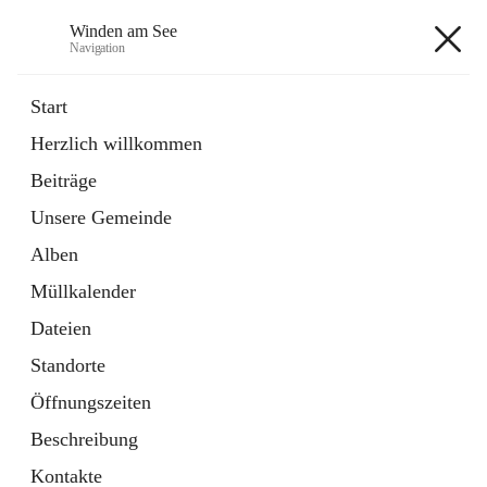
Winden am See
Navigation
Winden am See
Start
Herzlich willkommen
öffnet
Daten & Fakten
Beiträge
in
Externe Webseite
neuem
Unsere Gemeinde
Tab
öffnet
Bebauungsplan
in
Ordner
Alben
neuem
Tab
Müllkalender
+5
Dateien
Standorte
Öffnungszeiten
Beschreibung
Hauptadresse
Kontakte