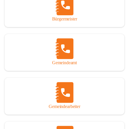
durch das Überlassen von Fotos und Dokumenten zum Gesamtbild 
dieses Buches wesentlich beigetragen haben.

Bürgermeister
Der Zeitdruck war enorm, um das Werk auch zeitgerecht für das 
Jubiläumsjahr abschließen zu können. Daher mag um Nachsicht 
gebeten werden, wenn gewisse Themen nicht in der gebotenen 
Ausführlichkeit behandelt erscheinen, oder auch der eine oder 
andere Fehler unterlief. Die Autoren haben nach ihren 
individuellen Möglichkeiten mit bestem Wissen und Gewissen 
gearbeitet.

Gemeindeamt
Die umfangreiche Chronik ist primär nicht als wissenschaftliches 
Werk angelegt. Mit Ausnahme des ersten Beitrages von Univ.-Prof. 
Andreas Rohatsch wurde auf das System der Fußnoten verzichtet. 
Wo eine genaue Quellenangabe sinnvoll und notwendig erschien, 
sind die entsprechenden Quellenhinweise in den fließenden Text 
eingearbeitet. Der leichteren Lesbarkeit halber ist auch von einer 
streng gendergerechten Ausdrucksform Abstand genommen 
Gemeindearbeiter
worden. Aus dem gleichen Grund wird bei der Ortsnamennennung 
weitgehend die Kurzform Winden gebraucht, obwohl der offizielle 
Name „Winden am See“ lautet – übrigens erst seit dem Jahr 1939.
