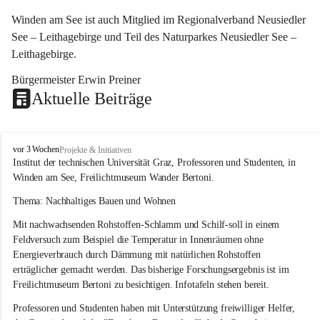
Winden am See ist auch Mitglied im Regionalverband Neusiedler 
See – Leithagebirge und Teil des Naturparkes Neusiedler See – 
Leithagebirge.
Bürgermeister Erwin Preiner 
Aktuelle Beiträge
W
vor 3 Wochen
Projekte & Initiativen
i
Institut der technischen Universität Graz, Professoren und Studenten, in 
n
Winden am See, Freilichtmuseum Wander Bertoni.
d
e
Thema: Nachhaltiges Bauen und Wohnen
n
Mit nachwachsenden Rohstoffen-Schlamm und Schilf-soll in einem 
a
m
Feldversuch zum Beispiel die Temperatur in Innenräumen ohne 
S
Energieverbrauch durch Dämmung mit natürlichen Rohstoffen 
e
erträglicher gemacht werden. Das bisherige Forschungsergebnis ist im 
e
Freilichtmuseum Bertoni zu besichtigen. Infotafeln stehen bereit.
Professoren und Studenten haben mit Unterstützung freiwilliger Helfer, 