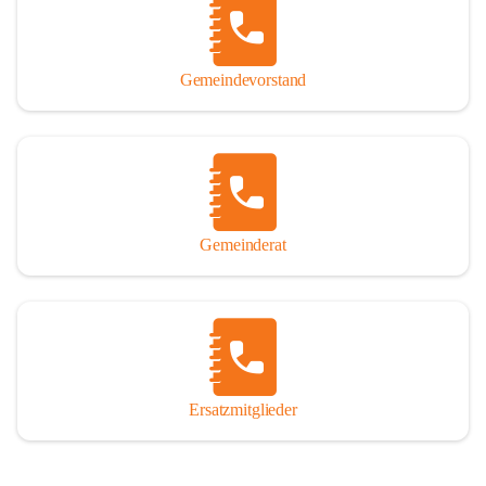
So darf ich Sie zu einer interessanten, vergnüglichen und 
manchmal auch nachdenklich machenden Zeitreise durch die 
Jahrhunderte, ja Jahrtausende alte Geschichte von der Steinzeit 
Gemeindevorstand
über das mittelalterliche Sasun bis in das heutige Winden am See 
einladen.

Gemeinderat
Ersatzmitglieder