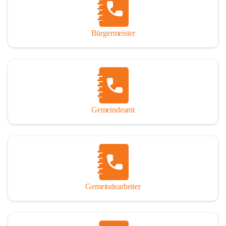
durch das Überlassen von Fotos und Dokumenten zum Gesamtbild 
dieses Buches wesentlich beigetragen haben.

Bürgermeister
Der Zeitdruck war enorm, um das Werk auch zeitgerecht für das 
Jubiläumsjahr abschließen zu können. Daher mag um Nachsicht 
gebeten werden, wenn gewisse Themen nicht in der gebotenen 
Ausführlichkeit behandelt erscheinen, oder auch der eine oder 
andere Fehler unterlief. Die Autoren haben nach ihren 
individuellen Möglichkeiten mit bestem Wissen und Gewissen 
gearbeitet.

Gemeindeamt
Die umfangreiche Chronik ist primär nicht als wissenschaftliches 
Werk angelegt. Mit Ausnahme des ersten Beitrages von Univ.-Prof. 
Andreas Rohatsch wurde auf das System der Fußnoten verzichtet. 
Wo eine genaue Quellenangabe sinnvoll und notwendig erschien, 
sind die entsprechenden Quellenhinweise in den fließenden Text 
eingearbeitet. Der leichteren Lesbarkeit halber ist auch von einer 
streng gendergerechten Ausdrucksform Abstand genommen 
Gemeindearbeiter
worden. Aus dem gleichen Grund wird bei der Ortsnamennennung 
weitgehend die Kurzform Winden gebraucht, obwohl der offizielle 
Name „Winden am See“ lautet – übrigens erst seit dem Jahr 1939.
