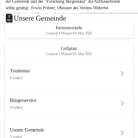
der Gemeinde und der "Forschung Burgenland" die Aufbauarbeiten 
selbst getätigt. Erwin Preiner, Obmann des Vereins Welterbe 
Neusiedlersee und Bgm. ist über die innovative Arbeit sehr erfreut und 
Unsere Gemeinde
hofft auf baldige praktische Anwendung der Forschungsergebnisse.
Parteienverkehr
Gerade in Zeiten des Klimawandels ist jede technologische Innovation 
Lesezeit 1 Minute
•
19. Mai 2026
wichtig!
Weitere Infos folgen in Kürze.
+4
Grillplatz
Lesezeit 1 Minute
•
19. Mai 2026
Tourismus
6 Artikel
Bürgerservice
4 Artikel
Unsere Gemeinde
5 Artikel