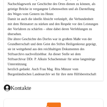
Nachschlagewerk zur Geschichte des Ortes dienen zu können, als 
geistige Brücke in vergangene Lebenswelten und als Darstellung 
des Weges vom Gestern ins Heute.

Damit ist auch die ideelle Absicht verknüpft, die Verbundenheit 
mit dem Heimatort zu stärken und den Respekt vor den Leistungen 
der Vorfahren zu schärfen – ohne dabei deren Verfehlungen zu 
übersehen.

Die ältere Geschichte des Dorfes war in großem Maße von der 
Grundherrschaft und dem Geist des Stiftes Heiligenkreuz geprägt, 
sie ist weitgehend aus den reichhaltigen Dokumenten des 
Stiftsarchivs nachvollziehbar. An dieser Stelle sei dem 
Stiftsarchivar DDr. P. Alkuin Schachenmair für seine langmütige 
Unterstützung

herzlich gedankt. Auch Frau Mag. Rita Münzer vom 
Burgenländischen Landesarchiv sei für ihre stete Hilfsbereitschaft 
gedankt.

Dank gilt den Textautoren dieser Chronik, dem kleinen 
Kontakte
Redaktionsteam, für die gute Zusammenarbeit.

Vor allem aber muss den vielen Windenerinnen und Windenern 
gedankt werden, die durch ihre Erinnerungen, Informationen und 