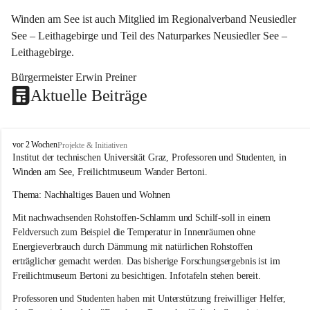
Winden am See ist auch Mitglied im Regionalverband Neusiedler 
See – Leithagebirge und Teil des Naturparkes Neusiedler See – 
Leithagebirge.
Bürgermeister Erwin Preiner 
Aktuelle Beiträge
W
vor 2 Wochen
Projekte & Initiativen
i
Institut der technischen Universität Graz, Professoren und Studenten, in 
n
Winden am See, Freilichtmuseum Wander Bertoni.
d
e
Thema: Nachhaltiges Bauen und Wohnen
n
Mit nachwachsenden Rohstoffen-Schlamm und Schilf-soll in einem 
a
m
Feldversuch zum Beispiel die Temperatur in Innenräumen ohne 
S
Energieverbrauch durch Dämmung mit natürlichen Rohstoffen 
e
erträglicher gemacht werden. Das bisherige Forschungsergebnis ist im 
e
Freilichtmuseum Bertoni zu besichtigen. Infotafeln stehen bereit.
Professoren und Studenten haben mit Unterstützung freiwilliger Helfer, 