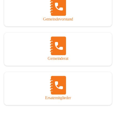
So darf ich Sie zu einer interessanten, vergnüglichen und 
manchmal auch nachdenklich machenden Zeitreise durch die 
Jahrhunderte, ja Jahrtausende alte Geschichte von der Steinzeit 
Gemeindevorstand
über das mittelalterliche Sasun bis in das heutige Winden am See 
einladen.

Gemeinderat
Ersatzmitglieder