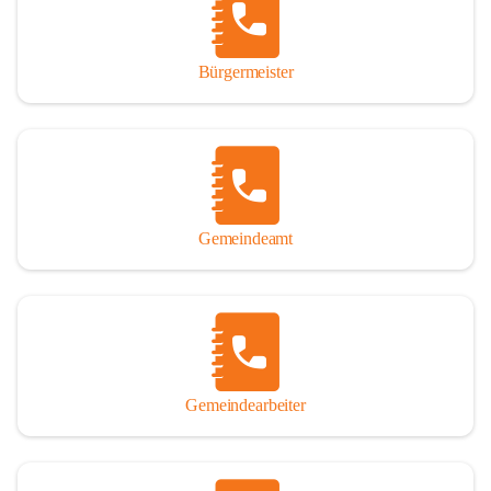
durch das Überlassen von Fotos und Dokumenten zum Gesamtbild 
dieses Buches wesentlich beigetragen haben.

Bürgermeister
Der Zeitdruck war enorm, um das Werk auch zeitgerecht für das 
Jubiläumsjahr abschließen zu können. Daher mag um Nachsicht 
gebeten werden, wenn gewisse Themen nicht in der gebotenen 
Ausführlichkeit behandelt erscheinen, oder auch der eine oder 
andere Fehler unterlief. Die Autoren haben nach ihren 
individuellen Möglichkeiten mit bestem Wissen und Gewissen 
gearbeitet.

Gemeindeamt
Die umfangreiche Chronik ist primär nicht als wissenschaftliches 
Werk angelegt. Mit Ausnahme des ersten Beitrages von Univ.-Prof. 
Andreas Rohatsch wurde auf das System der Fußnoten verzichtet. 
Wo eine genaue Quellenangabe sinnvoll und notwendig erschien, 
sind die entsprechenden Quellenhinweise in den fließenden Text 
eingearbeitet. Der leichteren Lesbarkeit halber ist auch von einer 
streng gendergerechten Ausdrucksform Abstand genommen 
Gemeindearbeiter
worden. Aus dem gleichen Grund wird bei der Ortsnamennennung 
weitgehend die Kurzform Winden gebraucht, obwohl der offizielle 
Name „Winden am See“ lautet – übrigens erst seit dem Jahr 1939.
