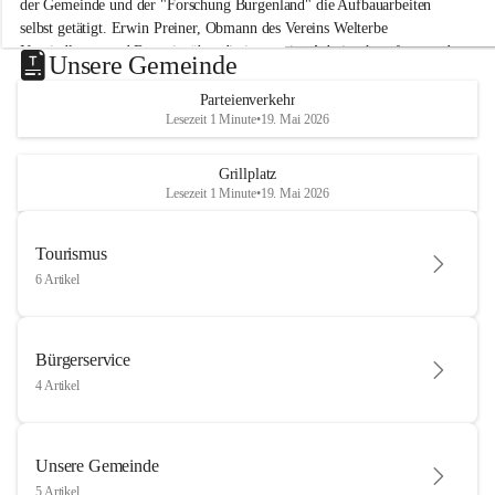
der Gemeinde und der "Forschung Burgenland" die Aufbauarbeiten 
selbst getätigt. Erwin Preiner, Obmann des Vereins Welterbe 
Neusiedlersee und Bgm. ist über die innovative Arbeit sehr erfreut und 
Unsere Gemeinde
hofft auf baldige praktische Anwendung der Forschungsergebnisse.
Parteienverkehr
Gerade in Zeiten des Klimawandels ist jede technologische Innovation 
Lesezeit 1 Minute
•
19. Mai 2026
wichtig!
Weitere Infos folgen in Kürze.
+4
Grillplatz
Lesezeit 1 Minute
•
19. Mai 2026
Tourismus
6 Artikel
Bürgerservice
4 Artikel
Unsere Gemeinde
5 Artikel