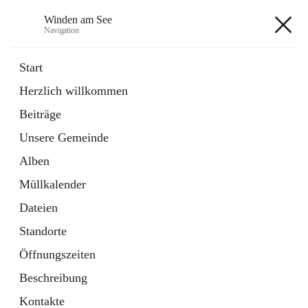
Winden am See
Navigation
Winden am See
Start
Herzlich willkommen
öffnet
Daten & Fakten
Beiträge
in
Externe Webseite
neuem
Unsere Gemeinde
Tab
öffnet
Bebauungsplan
in
Ordner
Alben
neuem
Tab
Müllkalender
+5
Dateien
Standorte
Öffnungszeiten
Beschreibung
Hauptadresse
Kontakte