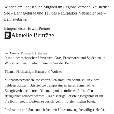
Winden am See ist auch Mitglied im Regionalverband Neusiedler 
See – Leithagebirge und Teil des Naturparkes Neusiedler See – 
Leithagebirge.
Bürgermeister Erwin Preiner 
Aktuelle Beiträge
W
vor 3 Wochen
Projekte & Initiativen
i
Institut der technischen Universität Graz, Professoren und Studenten, in 
n
Winden am See, Freilichtmuseum Wander Bertoni.
d
e
Thema: Nachhaltiges Bauen und Wohnen
n
Mit nachwachsenden Rohstoffen-Schlamm und Schilf-soll in einem 
a
m
Feldversuch zum Beispiel die Temperatur in Innenräumen ohne 
S
Energieverbrauch durch Dämmung mit natürlichen Rohstoffen 
e
erträglicher gemacht werden. Das bisherige Forschungsergebnis ist im 
e
Freilichtmuseum Bertoni zu besichtigen. Infotafeln stehen bereit.
Professoren und Studenten haben mit Unterstützung freiwilliger Helfer, 