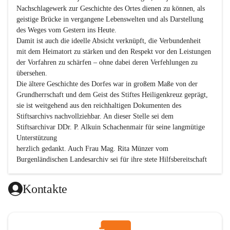
Nachschlagewerk zur Geschichte des Ortes dienen zu können, als 
geistige Brücke in vergangene Lebenswelten und als Darstellung 
des Weges vom Gestern ins Heute.

Damit ist auch die ideelle Absicht verknüpft, die Verbundenheit 
mit dem Heimatort zu stärken und den Respekt vor den Leistungen 
der Vorfahren zu schärfen – ohne dabei deren Verfehlungen zu 
übersehen.

Die ältere Geschichte des Dorfes war in großem Maße von der 
Grundherrschaft und dem Geist des Stiftes Heiligenkreuz geprägt, 
sie ist weitgehend aus den reichhaltigen Dokumenten des 
Stiftsarchivs nachvollziehbar. An dieser Stelle sei dem 
Stiftsarchivar DDr. P. Alkuin Schachenmair für seine langmütige 
Unterstützung

herzlich gedankt. Auch Frau Mag. Rita Münzer vom 
Burgenländischen Landesarchiv sei für ihre stete Hilfsbereitschaft 
gedankt.

Dank gilt den Textautoren dieser Chronik, dem kleinen 
Kontakte
Redaktionsteam, für die gute Zusammenarbeit.

Vor allem aber muss den vielen Windenerinnen und Windenern 
gedankt werden, die durch ihre Erinnerungen, Informationen und 