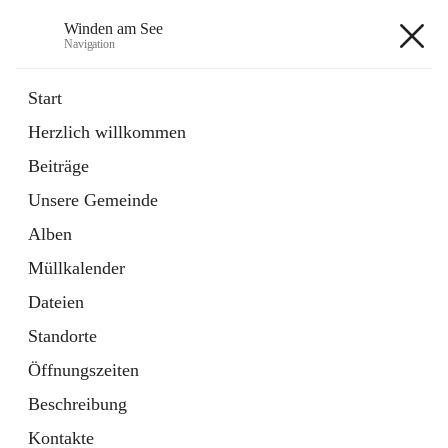
Winden am See
Navigation
Winden am See
Start
Herzlich willkommen
öffnet
Daten & Fakten
Beiträge
in
Externe Webseite
neuem
Unsere Gemeinde
Tab
öffnet
Bebauungsplan
in
Ordner
Alben
neuem
Tab
Müllkalender
+5
Dateien
Standorte
Öffnungszeiten
Beschreibung
Hauptadresse
Kontakte