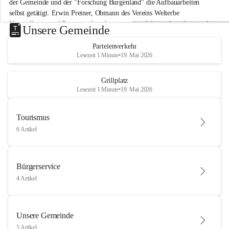
der Gemeinde und der "Forschung Burgenland" die Aufbauarbeiten 
selbst getätigt. Erwin Preiner, Obmann des Vereins Welterbe 
Neusiedlersee und Bgm. ist über die innovative Arbeit sehr erfreut und 
Unsere Gemeinde
hofft auf baldige praktische Anwendung der Forschungsergebnisse.
Parteienverkehr
Gerade in Zeiten des Klimawandels ist jede technologische Innovation 
Lesezeit 1 Minute
•
19. Mai 2026
wichtig!
Weitere Infos folgen in Kürze.
+4
Grillplatz
Lesezeit 1 Minute
•
19. Mai 2026
Tourismus
6 Artikel
Bürgerservice
4 Artikel
Unsere Gemeinde
5 Artikel