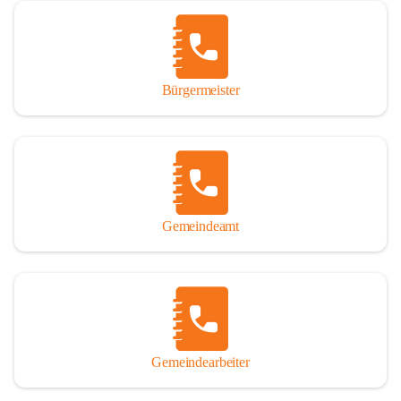
Vor allem aber muss den vielen Windenerinnen und Windenern 
gedankt werden, die durch ihre Erinnerungen, Informationen und 
durch das Überlassen von Fotos und Dokumenten zum Gesamtbild 
dieses Buches wesentlich beigetragen haben.

Bürgermeister
Der Zeitdruck war enorm, um das Werk auch zeitgerecht für das 
Jubiläumsjahr abschließen zu können. Daher mag um Nachsicht 
gebeten werden, wenn gewisse Themen nicht in der gebotenen 
Ausführlichkeit behandelt erscheinen, oder auch der eine oder 
andere Fehler unterlief. Die Autoren haben nach ihren 
individuellen Möglichkeiten mit bestem Wissen und Gewissen 
gearbeitet.

Gemeindeamt
Die umfangreiche Chronik ist primär nicht als wissenschaftliches 
Werk angelegt. Mit Ausnahme des ersten Beitrages von Univ.-Prof. 
Andreas Rohatsch wurde auf das System der Fußnoten verzichtet. 
Wo eine genaue Quellenangabe sinnvoll und notwendig erschien, 
sind die entsprechenden Quellenhinweise in den fließenden Text 
eingearbeitet. Der leichteren Lesbarkeit halber ist auch von einer 
streng gendergerechten Ausdrucksform Abstand genommen 
Gemeindearbeiter
worden. Aus dem gleichen Grund wird bei der Ortsnamennennung 
weitgehend die Kurzform Winden gebraucht, obwohl der offizielle 