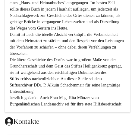
eines „Haus- und Heimatbuches“ ausgegangen. Im besten Fall 
sollte dieses Buch in jedem Haushalt aufliegen, um jederzeit als 
Nachschlagewerk zur Geschichte des Ortes dienen zu können, als 
geistige Brücke in vergangene Lebenswelten und als Darstellung 
des Weges vom Gestern ins Heute.

Damit ist auch die ideelle Absicht verknüpft, die Verbundenheit 
mit dem Heimatort zu stärken und den Respekt vor den Leistungen 
der Vorfahren zu schärfen – ohne dabei deren Verfehlungen zu 
übersehen.

Die ältere Geschichte des Dorfes war in großem Maße von der 
Grundherrschaft und dem Geist des Stiftes Heiligenkreuz geprägt, 
sie ist weitgehend aus den reichhaltigen Dokumenten des 
Stiftsarchivs nachvollziehbar. An dieser Stelle sei dem 
Stiftsarchivar DDr. P. Alkuin Schachenmair für seine langmütige 
Unterstützung

herzlich gedankt. Auch Frau Mag. Rita Münzer vom 
Burgenländischen Landesarchiv sei für ihre stete Hilfsbereitschaft 
gedankt.

Dank gilt den Textautoren dieser Chronik, dem kleinen 
Kontakte
Redaktionsteam, für die gute Zusammenarbeit.
