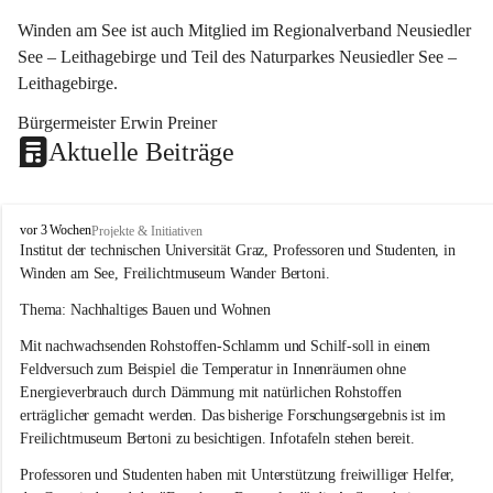
Winden am See ist auch Mitglied im Regionalverband Neusiedler 
See – Leithagebirge und Teil des Naturparkes Neusiedler See – 
Leithagebirge.
Bürgermeister Erwin Preiner 
Aktuelle Beiträge
W
vor 3 Wochen
Projekte & Initiativen
i
Institut der technischen Universität Graz, Professoren und Studenten, in 
n
Winden am See, Freilichtmuseum Wander Bertoni.
d
e
Thema: Nachhaltiges Bauen und Wohnen
n
Mit nachwachsenden Rohstoffen-Schlamm und Schilf-soll in einem 
a
m
Feldversuch zum Beispiel die Temperatur in Innenräumen ohne 
S
Energieverbrauch durch Dämmung mit natürlichen Rohstoffen 
e
erträglicher gemacht werden. Das bisherige Forschungsergebnis ist im 
e
Freilichtmuseum Bertoni zu besichtigen. Infotafeln stehen bereit.
Professoren und Studenten haben mit Unterstützung freiwilliger Helfer, 