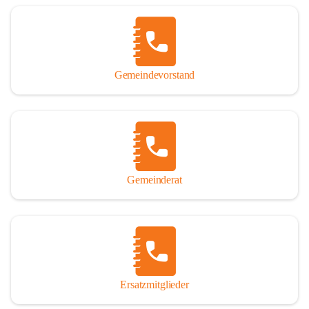
Name „Winden am See“ lautet – übrigens erst seit dem Jahr 1939.

So darf ich Sie zu einer interessanten, vergnüglichen und 
manchmal auch nachdenklich machenden Zeitreise durch die 
Jahrhunderte, ja Jahrtausende alte Geschichte von der Steinzeit 
Gemeindevorstand
über das mittelalterliche Sasun bis in das heutige Winden am See 
einladen.

Gemeinderat
Ersatzmitglieder