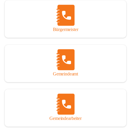
Vor allem aber muss den vielen Windenerinnen und Windenern 
gedankt werden, die durch ihre Erinnerungen, Informationen und 
durch das Überlassen von Fotos und Dokumenten zum Gesamtbild 
dieses Buches wesentlich beigetragen haben.

Bürgermeister
Der Zeitdruck war enorm, um das Werk auch zeitgerecht für das 
Jubiläumsjahr abschließen zu können. Daher mag um Nachsicht 
gebeten werden, wenn gewisse Themen nicht in der gebotenen 
Ausführlichkeit behandelt erscheinen, oder auch der eine oder 
andere Fehler unterlief. Die Autoren haben nach ihren 
individuellen Möglichkeiten mit bestem Wissen und Gewissen 
gearbeitet.

Gemeindeamt
Die umfangreiche Chronik ist primär nicht als wissenschaftliches 
Werk angelegt. Mit Ausnahme des ersten Beitrages von Univ.-Prof. 
Andreas Rohatsch wurde auf das System der Fußnoten verzichtet. 
Wo eine genaue Quellenangabe sinnvoll und notwendig erschien, 
sind die entsprechenden Quellenhinweise in den fließenden Text 
eingearbeitet. Der leichteren Lesbarkeit halber ist auch von einer 
streng gendergerechten Ausdrucksform Abstand genommen 
Gemeindearbeiter
worden. Aus dem gleichen Grund wird bei der Ortsnamennennung 
weitgehend die Kurzform Winden gebraucht, obwohl der offizielle 