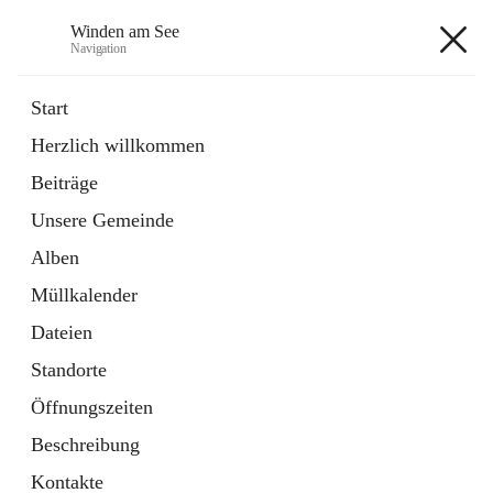
Winden am See
Navigation
Winden am See
Start
Herzlich willkommen
öffnet
Daten & Fakten
Beiträge
in
Externe Webseite
neuem
Unsere Gemeinde
Tab
öffnet
Bebauungsplan
in
Ordner
Alben
neuem
Tab
Müllkalender
+5
Dateien
Standorte
Öffnungszeiten
Beschreibung
Hauptadresse
Kontakte