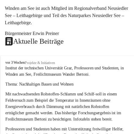
Winden am See ist auch Mitglied im Regionalverband Neusiedler 
See – Leithagebirge und Teil des Naturparkes Neusiedler See – 
Leithagebirge.
Bürgermeister Erwin Preiner 
Aktuelle Beiträge
W
vor 3 Wochen
Projekte & Initiativen
i
Institut der technischen Universität Graz, Professoren und Studenten, in 
n
Winden am See, Freilichtmuseum Wander Bertoni.
d
e
Thema: Nachhaltiges Bauen und Wohnen
n
Mit nachwachsenden Rohstoffen-Schlamm und Schilf-soll in einem 
a
m
Feldversuch zum Beispiel die Temperatur in Innenräumen ohne 
S
Energieverbrauch durch Dämmung mit natürlichen Rohstoffen 
e
erträglicher gemacht werden. Das bisherige Forschungsergebnis ist im 
e
Freilichtmuseum Bertoni zu besichtigen. Infotafeln stehen bereit.
Professoren und Studenten haben mit Unterstützung freiwilliger Helfer, 