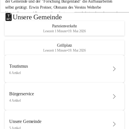
der Gemeinde und der "Forschung Burgenland" die Aufbauarbeiten 
selbst getätigt. Erwin Preiner, Obmann des Vereins Welterbe 
Neusiedlersee und Bgm. ist über die innovative Arbeit sehr erfreut und 
Unsere Gemeinde
hofft auf baldige praktische Anwendung der Forschungsergebnisse.
Parteienverkehr
Gerade in Zeiten des Klimawandels ist jede technologische Innovation 
Lesezeit 1 Minute
•
19. Mai 2026
wichtig!
Weitere Infos folgen in Kürze.
+4
Grillplatz
Lesezeit 1 Minute
•
19. Mai 2026
Tourismus
6 Artikel
Bürgerservice
4 Artikel
Unsere Gemeinde
5 Artikel