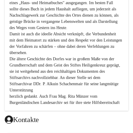
eines „Haus- und Heimatbuches“ ausgegangen. Im besten Fall 
sollte dieses Buch in jedem Haushalt aufliegen, um jederzeit als 
Nachschlagewerk zur Geschichte des Ortes dienen zu können, als 
geistige Brücke in vergangene Lebenswelten und als Darstellung 
des Weges vom Gestern ins Heute.

Damit ist auch die ideelle Absicht verknüpft, die Verbundenheit 
mit dem Heimatort zu stärken und den Respekt vor den Leistungen 
der Vorfahren zu schärfen – ohne dabei deren Verfehlungen zu 
übersehen.

Die ältere Geschichte des Dorfes war in großem Maße von der 
Grundherrschaft und dem Geist des Stiftes Heiligenkreuz geprägt, 
sie ist weitgehend aus den reichhaltigen Dokumenten des 
Stiftsarchivs nachvollziehbar. An dieser Stelle sei dem 
Stiftsarchivar DDr. P. Alkuin Schachenmair für seine langmütige 
Unterstützung

herzlich gedankt. Auch Frau Mag. Rita Münzer vom 
Burgenländischen Landesarchiv sei für ihre stete Hilfsbereitschaft 
gedankt.

Dank gilt den Textautoren dieser Chronik, dem kleinen 
Kontakte
Redaktionsteam, für die gute Zusammenarbeit.
