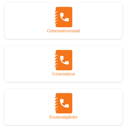
Name „Winden am See“ lautet – übrigens erst seit dem Jahr 1939.

So darf ich Sie zu einer interessanten, vergnüglichen und 
manchmal auch nachdenklich machenden Zeitreise durch die 
Jahrhunderte, ja Jahrtausende alte Geschichte von der Steinzeit 
Gemeindevorstand
über das mittelalterliche Sasun bis in das heutige Winden am See 
einladen.

Gemeinderat
Ersatzmitglieder