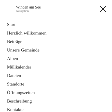
Winden am See
Navigation
Winden am See
Start
Herzlich willkommen
öffnet
Daten & Fakten
Beiträge
in
Externe Webseite
neuem
Unsere Gemeinde
Tab
öffnet
Bebauungsplan
in
Ordner
Alben
neuem
Tab
Müllkalender
+5
Dateien
Standorte
Öffnungszeiten
Beschreibung
Hauptadresse
Kontakte