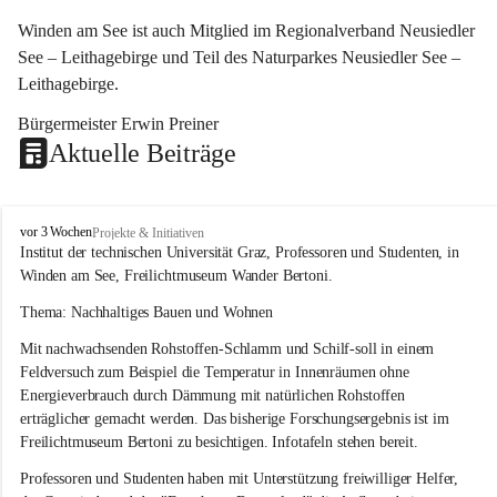
Winden am See ist auch Mitglied im Regionalverband Neusiedler 
See – Leithagebirge und Teil des Naturparkes Neusiedler See – 
Leithagebirge.
Bürgermeister Erwin Preiner 
Aktuelle Beiträge
W
vor 3 Wochen
Projekte & Initiativen
i
Institut der technischen Universität Graz, Professoren und Studenten, in 
n
Winden am See, Freilichtmuseum Wander Bertoni.
d
e
Thema: Nachhaltiges Bauen und Wohnen
n
Mit nachwachsenden Rohstoffen-Schlamm und Schilf-soll in einem 
a
m
Feldversuch zum Beispiel die Temperatur in Innenräumen ohne 
S
Energieverbrauch durch Dämmung mit natürlichen Rohstoffen 
e
erträglicher gemacht werden. Das bisherige Forschungsergebnis ist im 
e
Freilichtmuseum Bertoni zu besichtigen. Infotafeln stehen bereit.
Professoren und Studenten haben mit Unterstützung freiwilliger Helfer, 