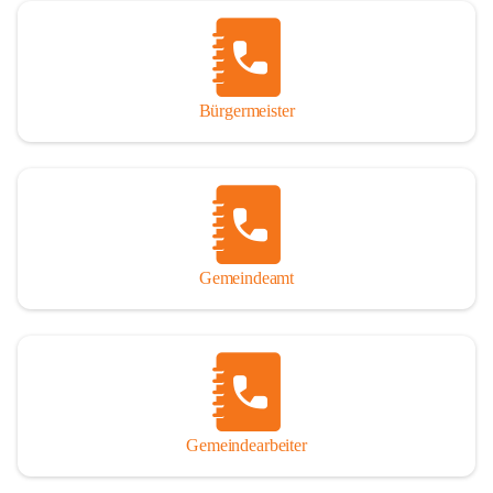
Vor allem aber muss den vielen Windenerinnen und Windenern 
gedankt werden, die durch ihre Erinnerungen, Informationen und 
durch das Überlassen von Fotos und Dokumenten zum Gesamtbild 
dieses Buches wesentlich beigetragen haben.

Bürgermeister
Der Zeitdruck war enorm, um das Werk auch zeitgerecht für das 
Jubiläumsjahr abschließen zu können. Daher mag um Nachsicht 
gebeten werden, wenn gewisse Themen nicht in der gebotenen 
Ausführlichkeit behandelt erscheinen, oder auch der eine oder 
andere Fehler unterlief. Die Autoren haben nach ihren 
individuellen Möglichkeiten mit bestem Wissen und Gewissen 
gearbeitet.

Gemeindeamt
Die umfangreiche Chronik ist primär nicht als wissenschaftliches 
Werk angelegt. Mit Ausnahme des ersten Beitrages von Univ.-Prof. 
Andreas Rohatsch wurde auf das System der Fußnoten verzichtet. 
Wo eine genaue Quellenangabe sinnvoll und notwendig erschien, 
sind die entsprechenden Quellenhinweise in den fließenden Text 
eingearbeitet. Der leichteren Lesbarkeit halber ist auch von einer 
streng gendergerechten Ausdrucksform Abstand genommen 
Gemeindearbeiter
worden. Aus dem gleichen Grund wird bei der Ortsnamennennung 
weitgehend die Kurzform Winden gebraucht, obwohl der offizielle 