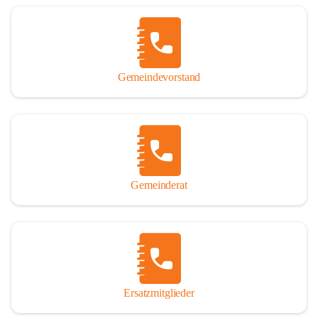
Name „Winden am See“ lautet – übrigens erst seit dem Jahr 1939.

So darf ich Sie zu einer interessanten, vergnüglichen und 
manchmal auch nachdenklich machenden Zeitreise durch die 
Jahrhunderte, ja Jahrtausende alte Geschichte von der Steinzeit 
Gemeindevorstand
über das mittelalterliche Sasun bis in das heutige Winden am See 
einladen.

Gemeinderat
Ersatzmitglieder