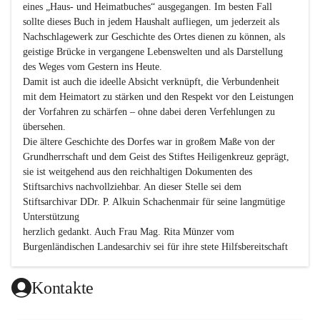
eines „Haus- und Heimatbuches“ ausgegangen. Im besten Fall 
sollte dieses Buch in jedem Haushalt aufliegen, um jederzeit als 
Nachschlagewerk zur Geschichte des Ortes dienen zu können, als 
geistige Brücke in vergangene Lebenswelten und als Darstellung 
des Weges vom Gestern ins Heute.

Damit ist auch die ideelle Absicht verknüpft, die Verbundenheit 
mit dem Heimatort zu stärken und den Respekt vor den Leistungen 
der Vorfahren zu schärfen – ohne dabei deren Verfehlungen zu 
übersehen.

Die ältere Geschichte des Dorfes war in großem Maße von der 
Grundherrschaft und dem Geist des Stiftes Heiligenkreuz geprägt, 
sie ist weitgehend aus den reichhaltigen Dokumenten des 
Stiftsarchivs nachvollziehbar. An dieser Stelle sei dem 
Stiftsarchivar DDr. P. Alkuin Schachenmair für seine langmütige 
Unterstützung

herzlich gedankt. Auch Frau Mag. Rita Münzer vom 
Burgenländischen Landesarchiv sei für ihre stete Hilfsbereitschaft 
gedankt.

Dank gilt den Textautoren dieser Chronik, dem kleinen 
Kontakte
Redaktionsteam, für die gute Zusammenarbeit.
