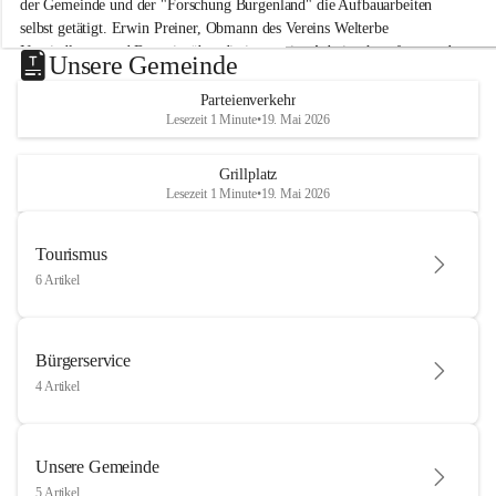
der Gemeinde und der "Forschung Burgenland" die Aufbauarbeiten 
selbst getätigt. Erwin Preiner, Obmann des Vereins Welterbe 
Neusiedlersee und Bgm. ist über die innovative Arbeit sehr erfreut und 
Unsere Gemeinde
hofft auf baldige praktische Anwendung der Forschungsergebnisse.
Parteienverkehr
Gerade in Zeiten des Klimawandels ist jede technologische Innovation 
Lesezeit 1 Minute
•
19. Mai 2026
wichtig!
Weitere Infos folgen in Kürze.
+4
Grillplatz
Lesezeit 1 Minute
•
19. Mai 2026
Tourismus
6 Artikel
Bürgerservice
4 Artikel
Unsere Gemeinde
5 Artikel