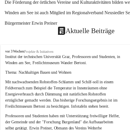
Die Förderung der örtlichen Vereine und Kulturaktivitäten bilden w
Winden am See ist auch Mitglied im Regionalverband Neusiedler See
Bürgermeister Erwin Preiner 
Aktuelle Beiträge
W
vor 3 Wochen
Projekte & Initiativen
i
Institut der technischen Universität Graz, Professoren und Studenten, in 
n
Winden am See, Freilichtmuseum Wander Bertoni.
d
e
Thema: Nachhaltiges Bauen und Wohnen
n
Mit nachwachsenden Rohstoffen-Schlamm und Schilf-soll in einem 
a
m
Feldversuch zum Beispiel die Temperatur in Innenräumen ohne 
S
Energieverbrauch durch Dämmung mit natürlichen Rohstoffen 
e
erträglicher gemacht werden. Das bisherige Forschungsergebnis ist im 
e
Freilichtmuseum Bertoni zu besichtigen. Infotafeln stehen bereit.
Professoren und Studenten haben mit Unterstützung freiwilliger Helfer, 
der Gemeinde und der "Forschung Burgenland" die Aufbauarbeiten 
selbst getätigt. Erwin Preiner, Obmann des Vereins Welterbe 