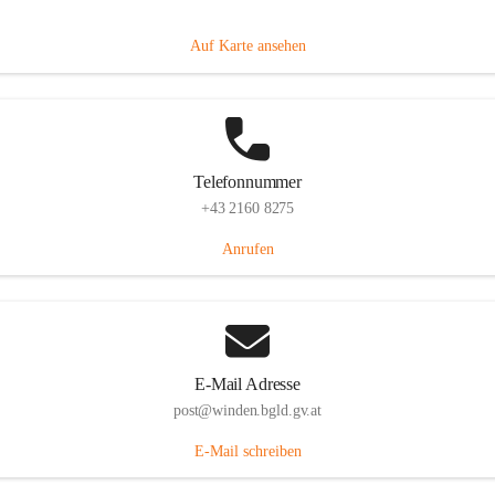
Hauptstraße 8, 7092 Winden am See, AUT
Auf Karte ansehen
Telefonnummer
+43 2160 8275
Anrufen
E-Mail Adresse
post@winden.bgld.gv.at
E-Mail schreiben