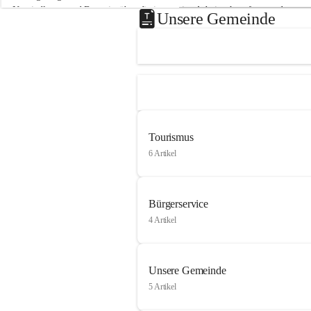
Neusiedlersee und Bgm. ist über die innovative Arbeit sehr erfreut und 
Unsere Gemeinde
hofft auf baldige praktische Anwendung der Forschungsergebnisse.
Gerade in Zeiten des Klimawandels ist jede technologische Innovation 
wichtig!
Weitere Infos folgen in Kürze.
+4
Tourismus
6 Artikel
Bürgerservice
4 Artikel
Unsere Gemeinde
5 Artikel