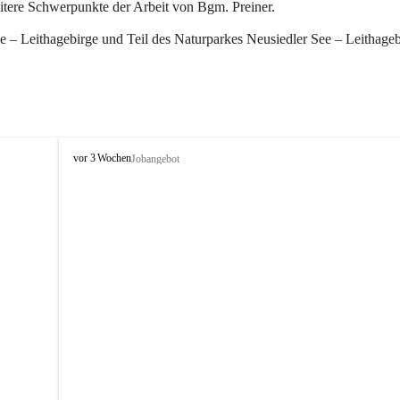
eitere Schwerpunkte der Arbeit von Bgm. Preiner.
 – Leithagebirge und Teil des Naturparkes Neusiedler See – Leithageb
W
vor 3 Wochen
Jobangebot
i
n
d
e
n
a
m
S
e
e