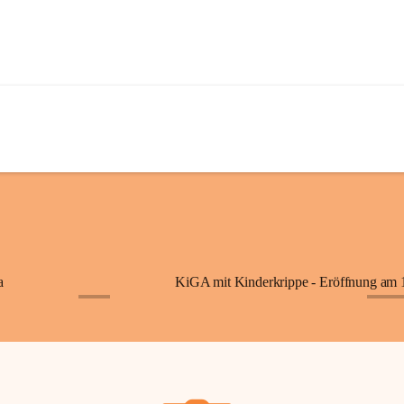
a
+7
+87