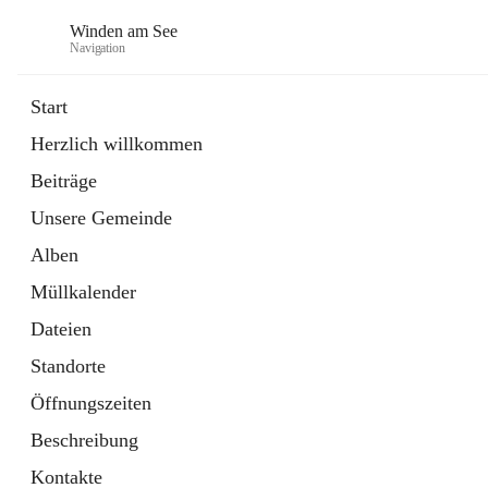
Winden am See
Navigation
Start
Herzlich willkommen
öffnet
Daten & Fakten
Beiträge
in
Externe Webseite
neuem
Unsere Gemeinde
Tab
öffnet
Bebauungsplan
in
Ordner
Alben
neuem
Tab
Müllkalender
Dateien
Standorte
Öffnungszeiten
Beschreibung
Kontakte