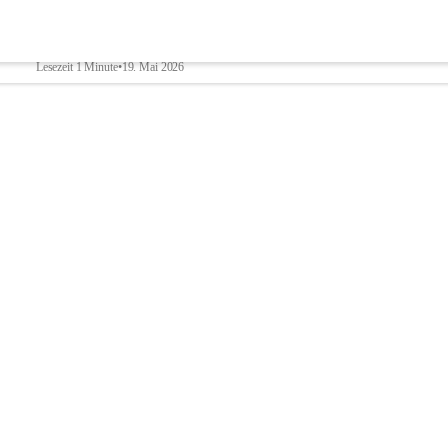
Müllentsorgung
Lesezeit 1 Minute
•
19. Mai 2026