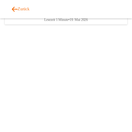
Zurück
Müllentsorgung
Lesezeit 1 Minute
•
19. Mai 2026