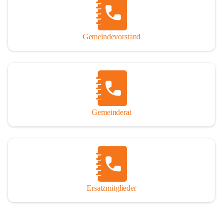
So darf ich Sie zu einer interessanten, vergnüglichen und 
manchmal auch nachdenklich machenden Zeitreise durch die 
Jahrhunderte, ja Jahrtausende alte Geschichte von der Steinzeit 
Gemeindevorstand
über das mittelalterliche Sasun bis in das heutige Winden am See 
einladen.

Gemeinderat
Ersatzmitglieder