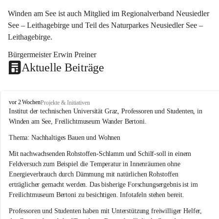
Winden am See ist auch Mitglied im Regionalverband Neusiedler 
See – Leithagebirge und Teil des Naturparkes Neusiedler See – 
Leithagebirge.
Bürgermeister Erwin Preiner 
Aktuelle Beiträge
W
vor 2 Wochen
Projekte & Initiativen
i
Institut der technischen Universität Graz, Professoren und Studenten, in 
n
Winden am See, Freilichtmuseum Wander Bertoni.
d
e
Thema: Nachhaltiges Bauen und Wohnen
n
Mit nachwachsenden Rohstoffen-Schlamm und Schilf-soll in einem 
a
m
Feldversuch zum Beispiel die Temperatur in Innenräumen ohne 
S
Energieverbrauch durch Dämmung mit natürlichen Rohstoffen 
e
erträglicher gemacht werden. Das bisherige Forschungsergebnis ist im 
e
Freilichtmuseum Bertoni zu besichtigen. Infotafeln stehen bereit.
Professoren und Studenten haben mit Unterstützung freiwilliger Helfer, 