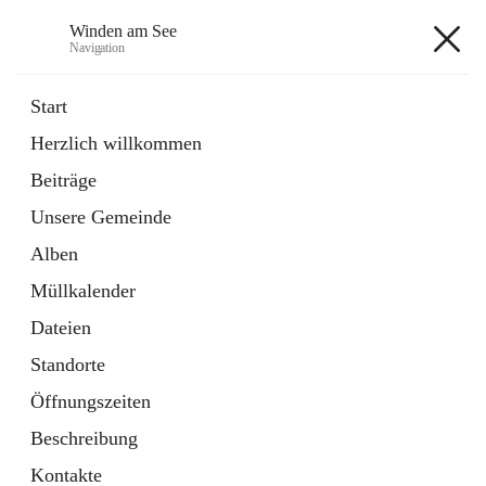
Winden am See
Navigation
Winden am See
Start
Herzlich willkommen
öffnet
Daten & Fakten
Beiträge
in
Externe Webseite
neuem
Unsere Gemeinde
Tab
öffnet
Bebauungsplan
in
Ordner
Alben
neuem
Tab
Müllkalender
+5
Dateien
Standorte
Öffnungszeiten
Beschreibung
Hauptadresse
Kontakte