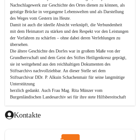
Nachschlagewerk zur Geschichte des Ortes dienen zu können, als 
geistige Brücke in vergangene Lebenswelten und als Darstellung 
des Weges vom Gestern ins Heute.

Damit ist auch die ideelle Absicht verknüpft, die Verbundenheit 
mit dem Heimatort zu stärken und den Respekt vor den Leistungen 
der Vorfahren zu schärfen – ohne dabei deren Verfehlungen zu 
übersehen.

Die ältere Geschichte des Dorfes war in großem Maße von der 
Grundherrschaft und dem Geist des Stiftes Heiligenkreuz geprägt, 
sie ist weitgehend aus den reichhaltigen Dokumenten des 
Stiftsarchivs nachvollziehbar. An dieser Stelle sei dem 
Stiftsarchivar DDr. P. Alkuin Schachenmair für seine langmütige 
Unterstützung

herzlich gedankt. Auch Frau Mag. Rita Münzer vom 
Burgenländischen Landesarchiv sei für ihre stete Hilfsbereitschaft 
gedankt.

Dank gilt den Textautoren dieser Chronik, dem kleinen 
Kontakte
Redaktionsteam, für die gute Zusammenarbeit.

Vor allem aber muss den vielen Windenerinnen und Windenern 
gedankt werden, die durch ihre Erinnerungen, Informationen und 