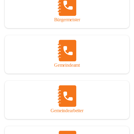
durch das Überlassen von Fotos und Dokumenten zum Gesamtbild 
dieses Buches wesentlich beigetragen haben.

Bürgermeister
Der Zeitdruck war enorm, um das Werk auch zeitgerecht für das 
Jubiläumsjahr abschließen zu können. Daher mag um Nachsicht 
gebeten werden, wenn gewisse Themen nicht in der gebotenen 
Ausführlichkeit behandelt erscheinen, oder auch der eine oder 
andere Fehler unterlief. Die Autoren haben nach ihren 
individuellen Möglichkeiten mit bestem Wissen und Gewissen 
gearbeitet.

Gemeindeamt
Die umfangreiche Chronik ist primär nicht als wissenschaftliches 
Werk angelegt. Mit Ausnahme des ersten Beitrages von Univ.-Prof. 
Andreas Rohatsch wurde auf das System der Fußnoten verzichtet. 
Wo eine genaue Quellenangabe sinnvoll und notwendig erschien, 
sind die entsprechenden Quellenhinweise in den fließenden Text 
eingearbeitet. Der leichteren Lesbarkeit halber ist auch von einer 
streng gendergerechten Ausdrucksform Abstand genommen 
Gemeindearbeiter
worden. Aus dem gleichen Grund wird bei der Ortsnamennennung 
weitgehend die Kurzform Winden gebraucht, obwohl der offizielle 
Name „Winden am See“ lautet – übrigens erst seit dem Jahr 1939.
