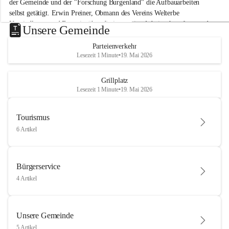
der Gemeinde und der "Forschung Burgenland" die Aufbauarbeiten 
selbst getätigt. Erwin Preiner, Obmann des Vereins Welterbe 
Neusiedlersee und Bgm. ist über die innovative Arbeit sehr erfreut und 
Unsere Gemeinde
hofft auf baldige praktische Anwendung der Forschungsergebnisse.
Parteienverkehr
Gerade in Zeiten des Klimawandels ist jede technologische Innovation 
Lesezeit 1 Minute
•
19. Mai 2026
wichtig!
Weitere Infos folgen in Kürze.
+4
Grillplatz
Lesezeit 1 Minute
•
19. Mai 2026
Tourismus
6 Artikel
Bürgerservice
4 Artikel
Unsere Gemeinde
5 Artikel