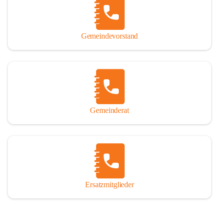
So darf ich Sie zu einer interessanten, vergnüglichen und 
manchmal auch nachdenklich machenden Zeitreise durch die 
Jahrhunderte, ja Jahrtausende alte Geschichte von der Steinzeit 
Gemeindevorstand
über das mittelalterliche Sasun bis in das heutige Winden am See 
einladen.

Gemeinderat
Ersatzmitglieder