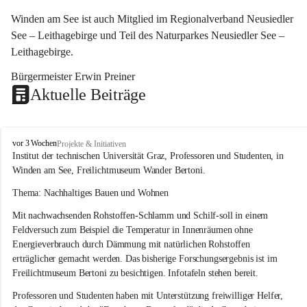
Winden am See ist auch Mitglied im Regionalverband Neusiedler 
See – Leithagebirge und Teil des Naturparkes Neusiedler See – 
Leithagebirge.
Bürgermeister Erwin Preiner 
Aktuelle Beiträge
W
vor 3 Wochen
Projekte & Initiativen
i
Institut der technischen Universität Graz, Professoren und Studenten, in 
n
Winden am See, Freilichtmuseum Wander Bertoni.
d
e
Thema: Nachhaltiges Bauen und Wohnen
n
Mit nachwachsenden Rohstoffen-Schlamm und Schilf-soll in einem 
a
m
Feldversuch zum Beispiel die Temperatur in Innenräumen ohne 
S
Energieverbrauch durch Dämmung mit natürlichen Rohstoffen 
e
erträglicher gemacht werden. Das bisherige Forschungsergebnis ist im 
e
Freilichtmuseum Bertoni zu besichtigen. Infotafeln stehen bereit.
Professoren und Studenten haben mit Unterstützung freiwilliger Helfer, 