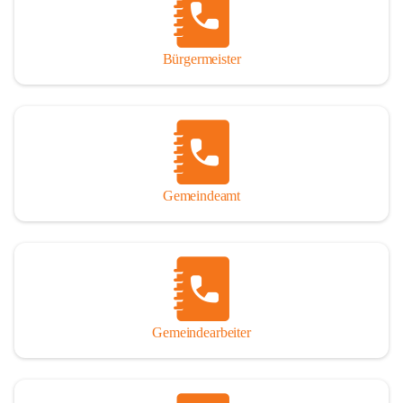
durch das Überlassen von Fotos und Dokumenten zum Gesamtbild 
dieses Buches wesentlich beigetragen haben.

Bürgermeister
Der Zeitdruck war enorm, um das Werk auch zeitgerecht für das 
Jubiläumsjahr abschließen zu können. Daher mag um Nachsicht 
gebeten werden, wenn gewisse Themen nicht in der gebotenen 
Ausführlichkeit behandelt erscheinen, oder auch der eine oder 
andere Fehler unterlief. Die Autoren haben nach ihren 
individuellen Möglichkeiten mit bestem Wissen und Gewissen 
gearbeitet.

Gemeindeamt
Die umfangreiche Chronik ist primär nicht als wissenschaftliches 
Werk angelegt. Mit Ausnahme des ersten Beitrages von Univ.-Prof. 
Andreas Rohatsch wurde auf das System der Fußnoten verzichtet. 
Wo eine genaue Quellenangabe sinnvoll und notwendig erschien, 
sind die entsprechenden Quellenhinweise in den fließenden Text 
eingearbeitet. Der leichteren Lesbarkeit halber ist auch von einer 
streng gendergerechten Ausdrucksform Abstand genommen 
Gemeindearbeiter
worden. Aus dem gleichen Grund wird bei der Ortsnamennennung 
weitgehend die Kurzform Winden gebraucht, obwohl der offizielle 
Name „Winden am See“ lautet – übrigens erst seit dem Jahr 1939.
