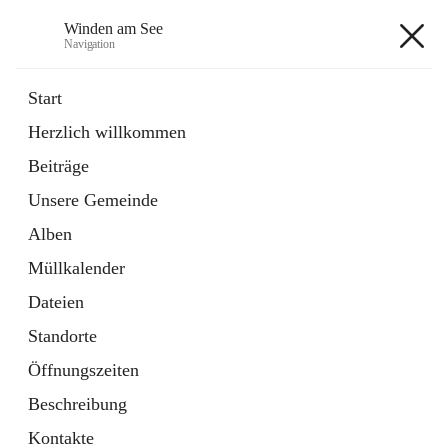
Winden am See
Navigation
Winden am See
Start
Herzlich willkommen
öffnet
Daten & Fakten
Beiträge
in
Externe Webseite
neuem
Unsere Gemeinde
Tab
öffnet
Bebauungsplan
in
Ordner
Alben
neuem
Tab
Müllkalender
+5
Dateien
Standorte
Öffnungszeiten
Beschreibung
Hauptadresse
Kontakte