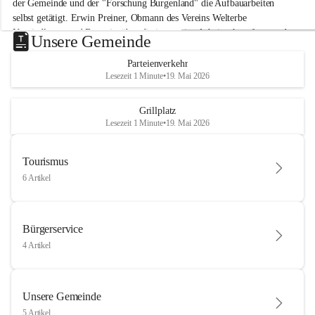
der Gemeinde und der "Forschung Burgenland" die Aufbauarbeiten 
selbst getätigt. Erwin Preiner, Obmann des Vereins Welterbe 
Neusiedlersee und Bgm. ist über die innovative Arbeit sehr erfreut und 
Unsere Gemeinde
hofft auf baldige praktische Anwendung der Forschungsergebnisse.
Parteienverkehr
Gerade in Zeiten des Klimawandels ist jede technologische Innovation 
Lesezeit 1 Minute
•
19. Mai 2026
wichtig!
Weitere Infos folgen in Kürze.
+4
Grillplatz
Lesezeit 1 Minute
•
19. Mai 2026
Tourismus
6 Artikel
Bürgerservice
4 Artikel
Unsere Gemeinde
5 Artikel