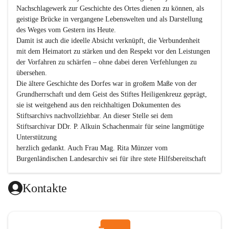
Nachschlagewerk zur Geschichte des Ortes dienen zu können, als 
geistige Brücke in vergangene Lebenswelten und als Darstellung 
des Weges vom Gestern ins Heute.

Damit ist auch die ideelle Absicht verknüpft, die Verbundenheit 
mit dem Heimatort zu stärken und den Respekt vor den Leistungen 
der Vorfahren zu schärfen – ohne dabei deren Verfehlungen zu 
übersehen.

Die ältere Geschichte des Dorfes war in großem Maße von der 
Grundherrschaft und dem Geist des Stiftes Heiligenkreuz geprägt, 
sie ist weitgehend aus den reichhaltigen Dokumenten des 
Stiftsarchivs nachvollziehbar. An dieser Stelle sei dem 
Stiftsarchivar DDr. P. Alkuin Schachenmair für seine langmütige 
Unterstützung

herzlich gedankt. Auch Frau Mag. Rita Münzer vom 
Burgenländischen Landesarchiv sei für ihre stete Hilfsbereitschaft 
gedankt.

Dank gilt den Textautoren dieser Chronik, dem kleinen 
Kontakte
Redaktionsteam, für die gute Zusammenarbeit.

Vor allem aber muss den vielen Windenerinnen und Windenern 
gedankt werden, die durch ihre Erinnerungen, Informationen und 