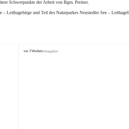
eitere Schwerpunkte der Arbeit von Bgm. Preiner.
 – Leithagebirge und Teil des Naturparkes Neusiedler See – Leithageb
W
vor 3 Wochen
Jobangebot
i
n
d
e
n
a
m
S
e
e