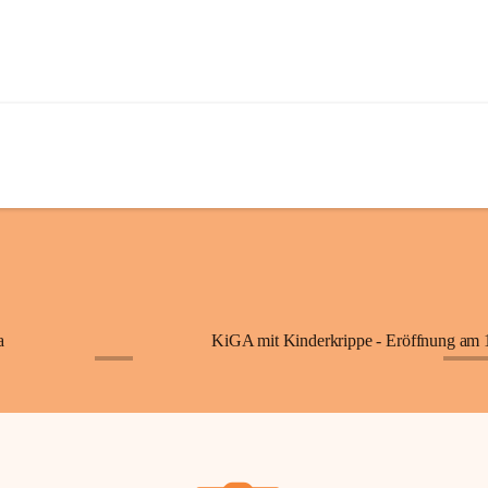
a
+7
+87