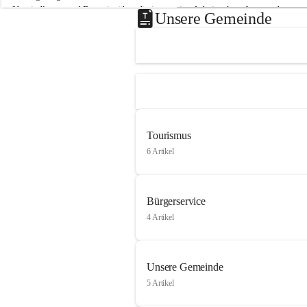
Neusiedlersee und Bgm. ist über die innovative Arbeit sehr erfreut und 
Unsere Gemeinde
hofft auf baldige praktische Anwendung der Forschungsergebnisse.
Gerade in Zeiten des Klimawandels ist jede technologische Innovation 
wichtig!
Weitere Infos folgen in Kürze.
+4
Tourismus
6 Artikel
Bürgerservice
4 Artikel
Unsere Gemeinde
5 Artikel