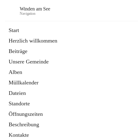
Winden am See
Navigation
Start
Herzlich willkommen
öffnet
Daten & Fakten
Beiträge
in
Externe Webseite
neuem
Unsere Gemeinde
Tab
öffnet
Bebauungsplan
in
Ordner
Alben
neuem
Tab
Müllkalender
Dateien
Standorte
Öffnungszeiten
Beschreibung
Kontakte