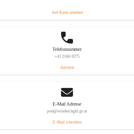
Hauptstraße 8, 7092 Winden am See, AUT
Auf Karte ansehen
Telefonnummer
+43 2160 8275
Anrufen
E-Mail Adresse
post@winden.bgld.gv.at
E-Mail schreiben