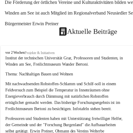
Die Förderung der örtlichen Vereine und Kulturaktivitäten bilden w
Winden am See ist auch Mitglied im Regionalverband Neusiedler See
Bürgermeister Erwin Preiner 
Aktuelle Beiträge
W
vor 2 Wochen
Projekte & Initiativen
i
Institut der technischen Universität Graz, Professoren und Studenten, in 
n
Winden am See, Freilichtmuseum Wander Bertoni.
d
e
Thema: Nachhaltiges Bauen und Wohnen
n
Mit nachwachsenden Rohstoffen-Schlamm und Schilf-soll in einem 
a
m
Feldversuch zum Beispiel die Temperatur in Innenräumen ohne 
S
Energieverbrauch durch Dämmung mit natürlichen Rohstoffen 
e
erträglicher gemacht werden. Das bisherige Forschungsergebnis ist im 
e
Freilichtmuseum Bertoni zu besichtigen. Infotafeln stehen bereit.
Professoren und Studenten haben mit Unterstützung freiwilliger Helfer, 
der Gemeinde und der "Forschung Burgenland" die Aufbauarbeiten 
selbst getätigt. Erwin Preiner, Obmann des Vereins Welterbe 