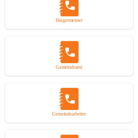
durch das Überlassen von Fotos und Dokumenten zum Gesamtbild 
dieses Buches wesentlich beigetragen haben.

Bürgermeister
Der Zeitdruck war enorm, um das Werk auch zeitgerecht für das 
Jubiläumsjahr abschließen zu können. Daher mag um Nachsicht 
gebeten werden, wenn gewisse Themen nicht in der gebotenen 
Ausführlichkeit behandelt erscheinen, oder auch der eine oder 
andere Fehler unterlief. Die Autoren haben nach ihren 
individuellen Möglichkeiten mit bestem Wissen und Gewissen 
gearbeitet.

Gemeindeamt
Die umfangreiche Chronik ist primär nicht als wissenschaftliches 
Werk angelegt. Mit Ausnahme des ersten Beitrages von Univ.-Prof. 
Andreas Rohatsch wurde auf das System der Fußnoten verzichtet. 
Wo eine genaue Quellenangabe sinnvoll und notwendig erschien, 
sind die entsprechenden Quellenhinweise in den fließenden Text 
eingearbeitet. Der leichteren Lesbarkeit halber ist auch von einer 
streng gendergerechten Ausdrucksform Abstand genommen 
Gemeindearbeiter
worden. Aus dem gleichen Grund wird bei der Ortsnamennennung 
weitgehend die Kurzform Winden gebraucht, obwohl der offizielle 
Name „Winden am See“ lautet – übrigens erst seit dem Jahr 1939.
