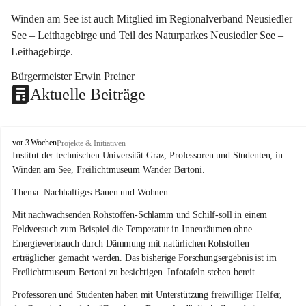
Winden am See ist auch Mitglied im Regionalverband Neusiedler 
See – Leithagebirge und Teil des Naturparkes Neusiedler See – 
Leithagebirge.
Bürgermeister Erwin Preiner 
Aktuelle Beiträge
W
vor 3 Wochen
Projekte & Initiativen
i
Institut der technischen Universität Graz, Professoren und Studenten, in 
n
Winden am See, Freilichtmuseum Wander Bertoni.
d
e
Thema: Nachhaltiges Bauen und Wohnen
n
Mit nachwachsenden Rohstoffen-Schlamm und Schilf-soll in einem 
a
m
Feldversuch zum Beispiel die Temperatur in Innenräumen ohne 
S
Energieverbrauch durch Dämmung mit natürlichen Rohstoffen 
e
erträglicher gemacht werden. Das bisherige Forschungsergebnis ist im 
e
Freilichtmuseum Bertoni zu besichtigen. Infotafeln stehen bereit.
Professoren und Studenten haben mit Unterstützung freiwilliger Helfer, 