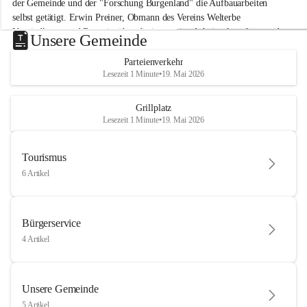
der Gemeinde und der "Forschung Burgenland" die Aufbauarbeiten 
selbst getätigt. Erwin Preiner, Obmann des Vereins Welterbe 
Neusiedlersee und Bgm. ist über die innovative Arbeit sehr erfreut und 
Unsere Gemeinde
hofft auf baldige praktische Anwendung der Forschungsergebnisse.
Parteienverkehr
Gerade in Zeiten des Klimawandels ist jede technologische Innovation 
Lesezeit 1 Minute
•
19. Mai 2026
wichtig!
Weitere Infos folgen in Kürze.
+4
Grillplatz
Lesezeit 1 Minute
•
19. Mai 2026
Tourismus
6 Artikel
Bürgerservice
4 Artikel
Unsere Gemeinde
5 Artikel