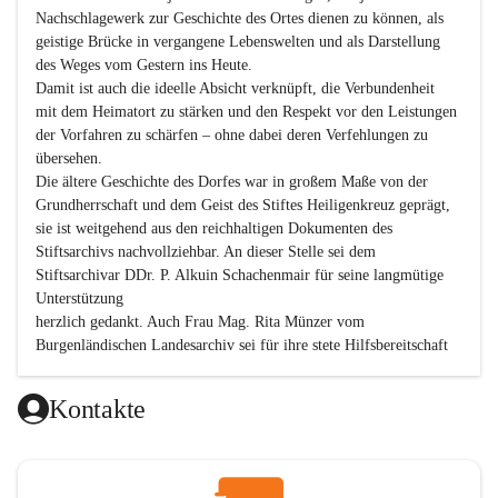
Nachschlagewerk zur Geschichte des Ortes dienen zu können, als 
geistige Brücke in vergangene Lebenswelten und als Darstellung 
des Weges vom Gestern ins Heute.

Damit ist auch die ideelle Absicht verknüpft, die Verbundenheit 
mit dem Heimatort zu stärken und den Respekt vor den Leistungen 
der Vorfahren zu schärfen – ohne dabei deren Verfehlungen zu 
übersehen.

Die ältere Geschichte des Dorfes war in großem Maße von der 
Grundherrschaft und dem Geist des Stiftes Heiligenkreuz geprägt, 
sie ist weitgehend aus den reichhaltigen Dokumenten des 
Stiftsarchivs nachvollziehbar. An dieser Stelle sei dem 
Stiftsarchivar DDr. P. Alkuin Schachenmair für seine langmütige 
Unterstützung

herzlich gedankt. Auch Frau Mag. Rita Münzer vom 
Burgenländischen Landesarchiv sei für ihre stete Hilfsbereitschaft 
gedankt.

Dank gilt den Textautoren dieser Chronik, dem kleinen 
Kontakte
Redaktionsteam, für die gute Zusammenarbeit.

Vor allem aber muss den vielen Windenerinnen und Windenern 
gedankt werden, die durch ihre Erinnerungen, Informationen und 