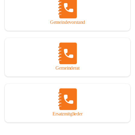
So darf ich Sie zu einer interessanten, vergnüglichen und 
manchmal auch nachdenklich machenden Zeitreise durch die 
Jahrhunderte, ja Jahrtausende alte Geschichte von der Steinzeit 
Gemeindevorstand
über das mittelalterliche Sasun bis in das heutige Winden am See 
einladen.

Gemeinderat
Ersatzmitglieder