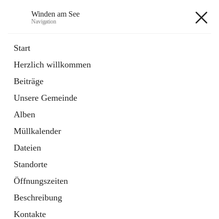
Winden am See
Navigation
Winden am See
Start
Herzlich willkommen
öffnet
Daten & Fakten
Beiträge
in
Externe Webseite
neuem
Unsere Gemeinde
Tab
öffnet
Bebauungsplan
in
Ordner
Alben
neuem
Tab
Müllkalender
+5
Dateien
Standorte
Öffnungszeiten
Beschreibung
Hauptadresse
Kontakte