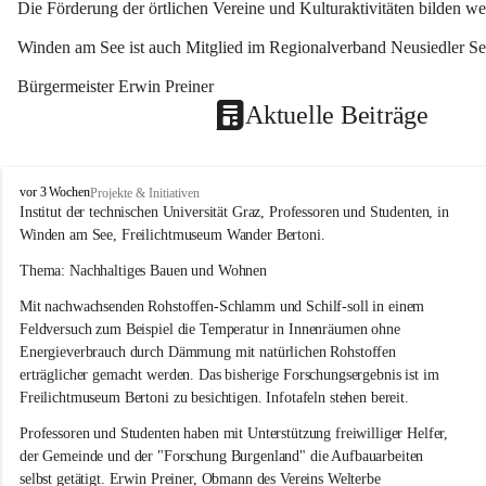
Die Förderung der örtlichen Vereine und Kulturaktivitäten bilden w
Winden am See ist auch Mitglied im Regionalverband Neusiedler See
Bürgermeister Erwin Preiner 
Aktuelle Beiträge
W
vor 3 Wochen
Projekte & Initiativen
i
Institut der technischen Universität Graz, Professoren und Studenten, in 
n
Winden am See, Freilichtmuseum Wander Bertoni.
d
e
Thema: Nachhaltiges Bauen und Wohnen
n
Mit nachwachsenden Rohstoffen-Schlamm und Schilf-soll in einem 
a
m
Feldversuch zum Beispiel die Temperatur in Innenräumen ohne 
S
Energieverbrauch durch Dämmung mit natürlichen Rohstoffen 
e
erträglicher gemacht werden. Das bisherige Forschungsergebnis ist im 
e
Freilichtmuseum Bertoni zu besichtigen. Infotafeln stehen bereit.
Professoren und Studenten haben mit Unterstützung freiwilliger Helfer, 
der Gemeinde und der "Forschung Burgenland" die Aufbauarbeiten 
selbst getätigt. Erwin Preiner, Obmann des Vereins Welterbe 