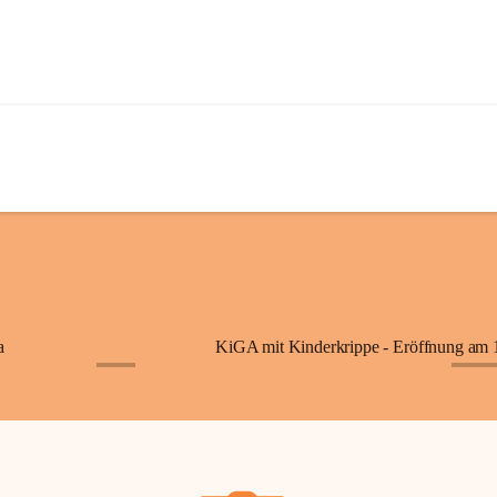
a
+7
+87