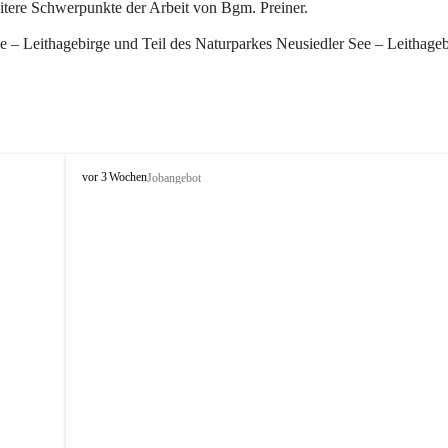
eitere Schwerpunkte der Arbeit von Bgm. Preiner.
 – Leithagebirge und Teil des Naturparkes Neusiedler See – Leithageb
W
vor 3 Wochen
Jobangebot
i
n
d
e
n
a
m
S
e
e