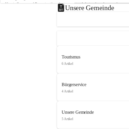
Neusiedlersee und Bgm. ist über die innovative Arbeit sehr erfreut und 
Unsere Gemeinde
hofft auf baldige praktische Anwendung der Forschungsergebnisse.
Gerade in Zeiten des Klimawandels ist jede technologische Innovation 
wichtig!
Weitere Infos folgen in Kürze.
+4
Tourismus
6 Artikel
Bürgerservice
4 Artikel
Unsere Gemeinde
5 Artikel