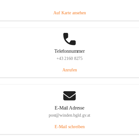
Hauptstraße 8, 7092 Winden am See, AUT
Auf Karte ansehen
Telefonnummer
+43 2160 8275
Anrufen
E-Mail Adresse
post@winden.bgld.gv.at
E-Mail schreiben