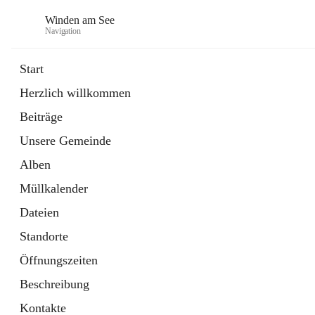
Winden am See
Navigation
Start
Herzlich willkommen
öffnet
Daten & Fakten
Beiträge
in
Externe Webseite
neuem
Unsere Gemeinde
Tab
öffnet
Bebauungsplan
in
Ordner
Alben
neuem
Tab
Müllkalender
Dateien
Standorte
Öffnungszeiten
Beschreibung
Kontakte