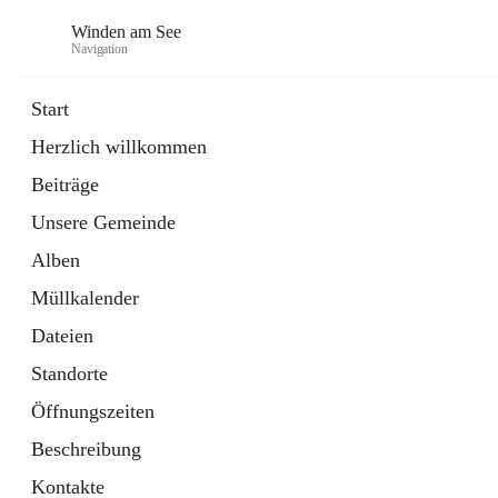
Winden am See
Navigation
Start
Herzlich willkommen
öffnet
Daten & Fakten
Beiträge
in
Externe Webseite
neuem
Unsere Gemeinde
Tab
öffnet
Bebauungsplan
in
Ordner
Alben
neuem
Tab
Müllkalender
Dateien
Standorte
Öffnungszeiten
Beschreibung
Kontakte