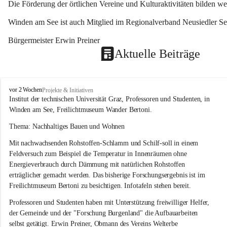
Die Förderung der örtlichen Vereine und Kulturaktivitäten bilden w
Winden am See ist auch Mitglied im Regionalverband Neusiedler See
Bürgermeister Erwin Preiner 
Aktuelle Beiträge
W
vor 2 Wochen
Projekte & Initiativen
i
Institut der technischen Universität Graz, Professoren und Studenten, in 
n
Winden am See, Freilichtmuseum Wander Bertoni.
d
e
Thema: Nachhaltiges Bauen und Wohnen
n
Mit nachwachsenden Rohstoffen-Schlamm und Schilf-soll in einem 
a
m
Feldversuch zum Beispiel die Temperatur in Innenräumen ohne 
S
Energieverbrauch durch Dämmung mit natürlichen Rohstoffen 
e
erträglicher gemacht werden. Das bisherige Forschungsergebnis ist im 
e
Freilichtmuseum Bertoni zu besichtigen. Infotafeln stehen bereit.
Professoren und Studenten haben mit Unterstützung freiwilliger Helfer, 
der Gemeinde und der "Forschung Burgenland" die Aufbauarbeiten 
selbst getätigt. Erwin Preiner, Obmann des Vereins Welterbe 