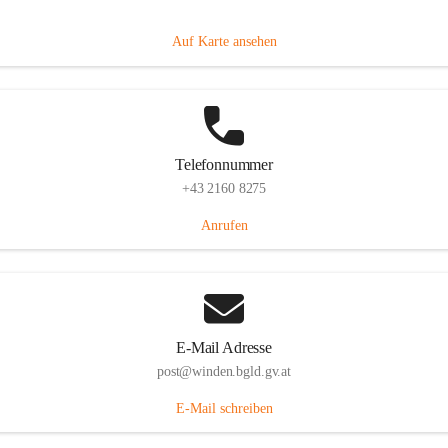
Hauptstraße 8, 7092 Winden am See, AUT
Auf Karte ansehen
Telefonnummer
+43 2160 8275
Anrufen
E-Mail Adresse
post@winden.bgld.gv.at
E-Mail schreiben