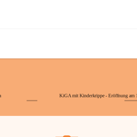
a
+7
+87