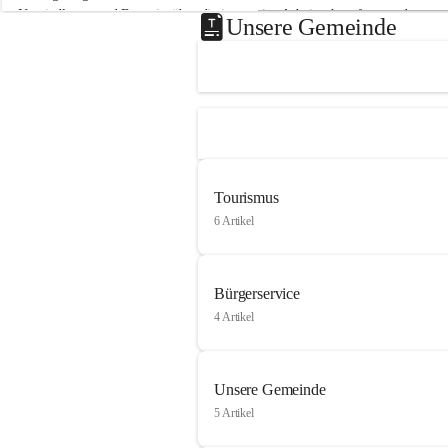
Neusiedlersee und Bgm. ist über die innovative Arbeit sehr erfreut und 
Unsere Gemeinde
hofft auf baldige praktische Anwendung der Forschungsergebnisse.
Gerade in Zeiten des Klimawandels ist jede technologische Innovation 
wichtig!
Weitere Infos folgen in Kürze.
+4
Tourismus
6 Artikel
Bürgerservice
4 Artikel
Unsere Gemeinde
5 Artikel