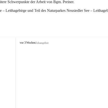
eitere Schwerpunkte der Arbeit von Bgm. Preiner.
 – Leithagebirge und Teil des Naturparkes Neusiedler See – Leithageb
W
vor 3 Wochen
Jobangebot
i
n
d
e
n
a
m
S
e
e