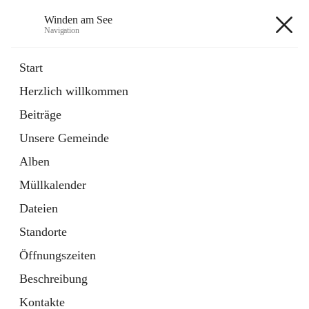
Winden am See
Navigation
Winden am See
Start
Herzlich willkommen
öffnet
Daten & Fakten
Beiträge
in
Externe Webseite
neuem
Unsere Gemeinde
Tab
öffnet
Bebauungsplan
in
Ordner
Alben
neuem
Tab
Müllkalender
+5
Dateien
Standorte
Öffnungszeiten
Beschreibung
Hauptadresse
Kontakte