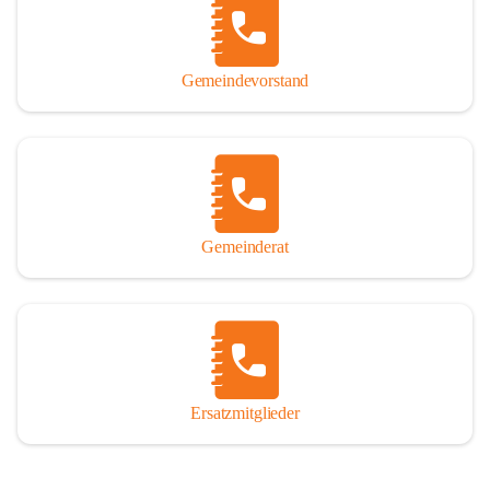
So darf ich Sie zu einer interessanten, vergnüglichen und 
manchmal auch nachdenklich machenden Zeitreise durch die 
Jahrhunderte, ja Jahrtausende alte Geschichte von der Steinzeit 
Gemeindevorstand
über das mittelalterliche Sasun bis in das heutige Winden am See 
einladen.

Gemeinderat
Ersatzmitglieder