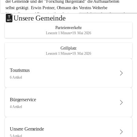
der Gemeinde und der "Forschung Burgenland" die Aufbauarbeiten 
selbst getätigt. Erwin Preiner, Obmann des Vereins Welterbe 
Neusiedlersee und Bgm. ist über die innovative Arbeit sehr erfreut und 
Unsere Gemeinde
hofft auf baldige praktische Anwendung der Forschungsergebnisse.
Parteienverkehr
Gerade in Zeiten des Klimawandels ist jede technologische Innovation 
Lesezeit 1 Minute
•
19. Mai 2026
wichtig!
Weitere Infos folgen in Kürze.
+4
Grillplatz
Lesezeit 1 Minute
•
19. Mai 2026
Tourismus
6 Artikel
Bürgerservice
4 Artikel
Unsere Gemeinde
5 Artikel