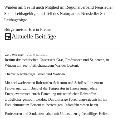
Winden am See ist auch Mitglied im Regionalverband Neusiedler 
See – Leithagebirge und Teil des Naturparkes Neusiedler See – 
Leithagebirge.
Bürgermeister Erwin Preiner 
Aktuelle Beiträge
W
vor 2 Wochen
Projekte & Initiativen
i
Institut der technischen Universität Graz, Professoren und Studenten, in 
n
Winden am See, Freilichtmuseum Wander Bertoni.
d
e
Thema: Nachhaltiges Bauen und Wohnen
n
Mit nachwachsenden Rohstoffen-Schlamm und Schilf-soll in einem 
a
m
Feldversuch zum Beispiel die Temperatur in Innenräumen ohne 
S
Energieverbrauch durch Dämmung mit natürlichen Rohstoffen 
e
erträglicher gemacht werden. Das bisherige Forschungsergebnis ist im 
e
Freilichtmuseum Bertoni zu besichtigen. Infotafeln stehen bereit.
Professoren und Studenten haben mit Unterstützung freiwilliger Helfer, 