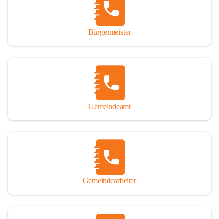
durch das Überlassen von Fotos und Dokumenten zum Gesamtbild 
dieses Buches wesentlich beigetragen haben.

Bürgermeister
Der Zeitdruck war enorm, um das Werk auch zeitgerecht für das 
Jubiläumsjahr abschließen zu können. Daher mag um Nachsicht 
gebeten werden, wenn gewisse Themen nicht in der gebotenen 
Ausführlichkeit behandelt erscheinen, oder auch der eine oder 
andere Fehler unterlief. Die Autoren haben nach ihren 
individuellen Möglichkeiten mit bestem Wissen und Gewissen 
gearbeitet.

Gemeindeamt
Die umfangreiche Chronik ist primär nicht als wissenschaftliches 
Werk angelegt. Mit Ausnahme des ersten Beitrages von Univ.-Prof. 
Andreas Rohatsch wurde auf das System der Fußnoten verzichtet. 
Wo eine genaue Quellenangabe sinnvoll und notwendig erschien, 
sind die entsprechenden Quellenhinweise in den fließenden Text 
eingearbeitet. Der leichteren Lesbarkeit halber ist auch von einer 
streng gendergerechten Ausdrucksform Abstand genommen 
Gemeindearbeiter
worden. Aus dem gleichen Grund wird bei der Ortsnamennennung 
weitgehend die Kurzform Winden gebraucht, obwohl der offizielle 
Name „Winden am See“ lautet – übrigens erst seit dem Jahr 1939.
