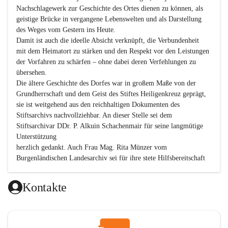
Nachschlagewerk zur Geschichte des Ortes dienen zu können, als 
geistige Brücke in vergangene Lebenswelten und als Darstellung 
des Weges vom Gestern ins Heute.

Damit ist auch die ideelle Absicht verknüpft, die Verbundenheit 
mit dem Heimatort zu stärken und den Respekt vor den Leistungen 
der Vorfahren zu schärfen – ohne dabei deren Verfehlungen zu 
übersehen.

Die ältere Geschichte des Dorfes war in großem Maße von der 
Grundherrschaft und dem Geist des Stiftes Heiligenkreuz geprägt, 
sie ist weitgehend aus den reichhaltigen Dokumenten des 
Stiftsarchivs nachvollziehbar. An dieser Stelle sei dem 
Stiftsarchivar DDr. P. Alkuin Schachenmair für seine langmütige 
Unterstützung

herzlich gedankt. Auch Frau Mag. Rita Münzer vom 
Burgenländischen Landesarchiv sei für ihre stete Hilfsbereitschaft 
gedankt.

Dank gilt den Textautoren dieser Chronik, dem kleinen 
Kontakte
Redaktionsteam, für die gute Zusammenarbeit.

Vor allem aber muss den vielen Windenerinnen und Windenern 
gedankt werden, die durch ihre Erinnerungen, Informationen und 