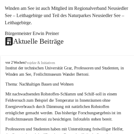
Winden am See ist auch Mitglied im Regionalverband Neusiedler 
See – Leithagebirge und Teil des Naturparkes Neusiedler See – 
Leithagebirge.
Bürgermeister Erwin Preiner 
Aktuelle Beiträge
W
vor 2 Wochen
Projekte & Initiativen
i
Institut der technischen Universität Graz, Professoren und Studenten, in 
n
Winden am See, Freilichtmuseum Wander Bertoni.
d
e
Thema: Nachhaltiges Bauen und Wohnen
n
Mit nachwachsenden Rohstoffen-Schlamm und Schilf-soll in einem 
a
m
Feldversuch zum Beispiel die Temperatur in Innenräumen ohne 
S
Energieverbrauch durch Dämmung mit natürlichen Rohstoffen 
e
erträglicher gemacht werden. Das bisherige Forschungsergebnis ist im 
e
Freilichtmuseum Bertoni zu besichtigen. Infotafeln stehen bereit.
Professoren und Studenten haben mit Unterstützung freiwilliger Helfer, 