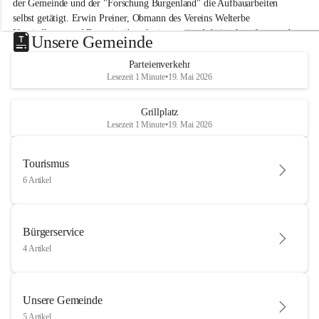
der Gemeinde und der "Forschung Burgenland" die Aufbauarbeiten 
selbst getätigt. Erwin Preiner, Obmann des Vereins Welterbe 
Neusiedlersee und Bgm. ist über die innovative Arbeit sehr erfreut und 
Unsere Gemeinde
hofft auf baldige praktische Anwendung der Forschungsergebnisse.
Parteienverkehr
Gerade in Zeiten des Klimawandels ist jede technologische Innovation 
Lesezeit 1 Minute
•
19. Mai 2026
wichtig!
Weitere Infos folgen in Kürze.
+4
Grillplatz
Lesezeit 1 Minute
•
19. Mai 2026
Tourismus
6 Artikel
Bürgerservice
4 Artikel
Unsere Gemeinde
5 Artikel