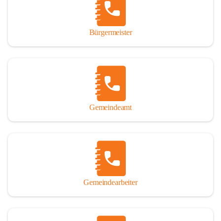
durch das Überlassen von Fotos und Dokumenten zum Gesamtbild 
dieses Buches wesentlich beigetragen haben.

Bürgermeister
Der Zeitdruck war enorm, um das Werk auch zeitgerecht für das 
Jubiläumsjahr abschließen zu können. Daher mag um Nachsicht 
gebeten werden, wenn gewisse Themen nicht in der gebotenen 
Ausführlichkeit behandelt erscheinen, oder auch der eine oder 
andere Fehler unterlief. Die Autoren haben nach ihren 
individuellen Möglichkeiten mit bestem Wissen und Gewissen 
gearbeitet.

Gemeindeamt
Die umfangreiche Chronik ist primär nicht als wissenschaftliches 
Werk angelegt. Mit Ausnahme des ersten Beitrages von Univ.-Prof. 
Andreas Rohatsch wurde auf das System der Fußnoten verzichtet. 
Wo eine genaue Quellenangabe sinnvoll und notwendig erschien, 
sind die entsprechenden Quellenhinweise in den fließenden Text 
eingearbeitet. Der leichteren Lesbarkeit halber ist auch von einer 
streng gendergerechten Ausdrucksform Abstand genommen 
Gemeindearbeiter
worden. Aus dem gleichen Grund wird bei der Ortsnamennennung 
weitgehend die Kurzform Winden gebraucht, obwohl der offizielle 
Name „Winden am See“ lautet – übrigens erst seit dem Jahr 1939.
