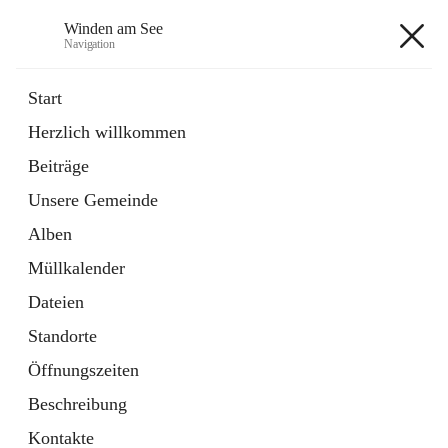
Winden am See
Navigation
Winden am See
Start
Herzlich willkommen
öffnet
Daten & Fakten
Beiträge
in
Externe Webseite
neuem
Unsere Gemeinde
Tab
öffnet
Bebauungsplan
in
Ordner
Alben
neuem
Tab
Müllkalender
+5
Dateien
Standorte
Öffnungszeiten
Beschreibung
Hauptadresse
Kontakte