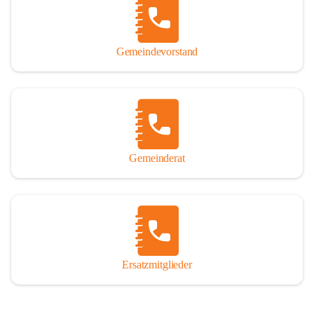
So darf ich Sie zu einer interessanten, vergnüglichen und 
manchmal auch nachdenklich machenden Zeitreise durch die 
Jahrhunderte, ja Jahrtausende alte Geschichte von der Steinzeit 
Gemeindevorstand
über das mittelalterliche Sasun bis in das heutige Winden am See 
einladen.

Gemeinderat
Ersatzmitglieder