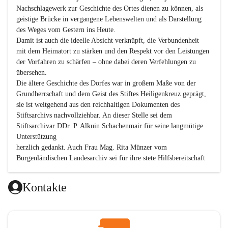
Nachschlagewerk zur Geschichte des Ortes dienen zu können, als 
geistige Brücke in vergangene Lebenswelten und als Darstellung 
des Weges vom Gestern ins Heute.

Damit ist auch die ideelle Absicht verknüpft, die Verbundenheit 
mit dem Heimatort zu stärken und den Respekt vor den Leistungen 
der Vorfahren zu schärfen – ohne dabei deren Verfehlungen zu 
übersehen.

Die ältere Geschichte des Dorfes war in großem Maße von der 
Grundherrschaft und dem Geist des Stiftes Heiligenkreuz geprägt, 
sie ist weitgehend aus den reichhaltigen Dokumenten des 
Stiftsarchivs nachvollziehbar. An dieser Stelle sei dem 
Stiftsarchivar DDr. P. Alkuin Schachenmair für seine langmütige 
Unterstützung

herzlich gedankt. Auch Frau Mag. Rita Münzer vom 
Burgenländischen Landesarchiv sei für ihre stete Hilfsbereitschaft 
gedankt.

Dank gilt den Textautoren dieser Chronik, dem kleinen 
Kontakte
Redaktionsteam, für die gute Zusammenarbeit.

Vor allem aber muss den vielen Windenerinnen und Windenern 
gedankt werden, die durch ihre Erinnerungen, Informationen und 