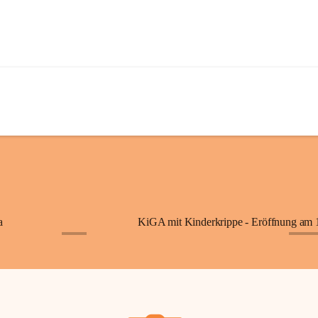
a
+7
+87