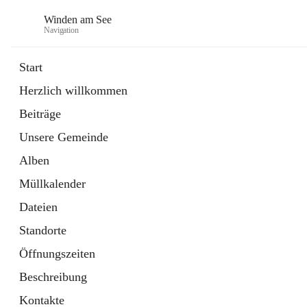
Winden am See
Navigation
Start
Herzlich willkommen
öffnet
Daten & Fakten
Beiträge
in
Externe Webseite
neuem
Unsere Gemeinde
Tab
öffnet
Bebauungsplan
in
Ordner
Alben
neuem
Tab
Müllkalender
Dateien
Standorte
Öffnungszeiten
Beschreibung
Kontakte