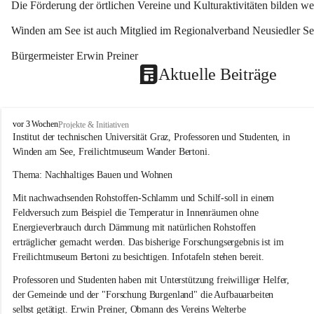
Die Förderung der örtlichen Vereine und Kulturaktivitäten bilden w
Winden am See ist auch Mitglied im Regionalverband Neusiedler See
Bürgermeister Erwin Preiner 
Aktuelle Beiträge
W
vor 3 Wochen
Projekte & Initiativen
i
Institut der technischen Universität Graz, Professoren und Studenten, in 
n
Winden am See, Freilichtmuseum Wander Bertoni.
d
e
Thema: Nachhaltiges Bauen und Wohnen
n
Mit nachwachsenden Rohstoffen-Schlamm und Schilf-soll in einem 
a
m
Feldversuch zum Beispiel die Temperatur in Innenräumen ohne 
S
Energieverbrauch durch Dämmung mit natürlichen Rohstoffen 
e
erträglicher gemacht werden. Das bisherige Forschungsergebnis ist im 
e
Freilichtmuseum Bertoni zu besichtigen. Infotafeln stehen bereit.
Professoren und Studenten haben mit Unterstützung freiwilliger Helfer, 
der Gemeinde und der "Forschung Burgenland" die Aufbauarbeiten 
selbst getätigt. Erwin Preiner, Obmann des Vereins Welterbe 