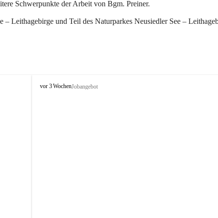
eitere Schwerpunkte der Arbeit von Bgm. Preiner.
 – Leithagebirge und Teil des Naturparkes Neusiedler See – Leithageb
W
vor 3 Wochen
Jobangebot
i
n
d
e
n
a
m
S
e
e