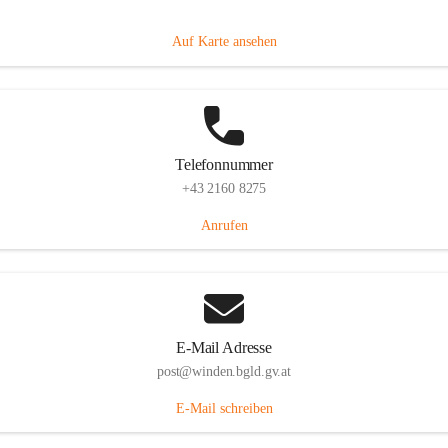
Hauptstraße 8, 7092 Winden am See, AUT
Auf Karte ansehen
Telefonnummer
+43 2160 8275
Anrufen
E-Mail Adresse
post@winden.bgld.gv.at
E-Mail schreiben