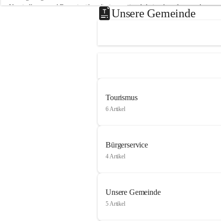
Neusiedlersee und Bgm. ist über die innovative Arbeit sehr erfreut und 
Unsere Gemeinde
hofft auf baldige praktische Anwendung der Forschungsergebnisse.
Gerade in Zeiten des Klimawandels ist jede technologische Innovation 
wichtig!
Weitere Infos folgen in Kürze.
+4
Tourismus
6 Artikel
Bürgerservice
4 Artikel
Unsere Gemeinde
5 Artikel