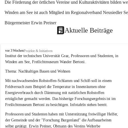
Die Förderung der örtlichen Vereine und Kulturaktivitäten bilden w
Winden am See ist auch Mitglied im Regionalverband Neusiedler See
Bürgermeister Erwin Preiner 
Aktuelle Beiträge
W
vor 3 Wochen
Projekte & Initiativen
i
Institut der technischen Universität Graz, Professoren und Studenten, in 
n
Winden am See, Freilichtmuseum Wander Bertoni.
d
e
Thema: Nachhaltiges Bauen und Wohnen
n
Mit nachwachsenden Rohstoffen-Schlamm und Schilf-soll in einem 
a
m
Feldversuch zum Beispiel die Temperatur in Innenräumen ohne 
S
Energieverbrauch durch Dämmung mit natürlichen Rohstoffen 
e
erträglicher gemacht werden. Das bisherige Forschungsergebnis ist im 
e
Freilichtmuseum Bertoni zu besichtigen. Infotafeln stehen bereit.
Professoren und Studenten haben mit Unterstützung freiwilliger Helfer, 
der Gemeinde und der "Forschung Burgenland" die Aufbauarbeiten 
selbst getätigt. Erwin Preiner, Obmann des Vereins Welterbe 