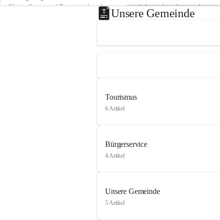
Neusiedlersee und Bgm. ist über die innovative Arbeit sehr erfreut und 
Unsere Gemeinde
hofft auf baldige praktische Anwendung der Forschungsergebnisse.
Gerade in Zeiten des Klimawandels ist jede technologische Innovation 
wichtig!
Weitere Infos folgen in Kürze.
+4
Tourismus
6 Artikel
Bürgerservice
4 Artikel
Unsere Gemeinde
5 Artikel