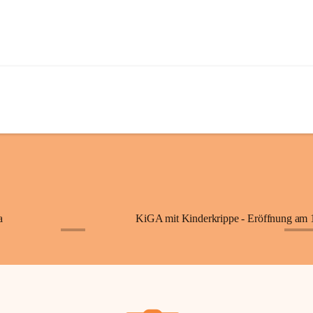
a
+7
+87