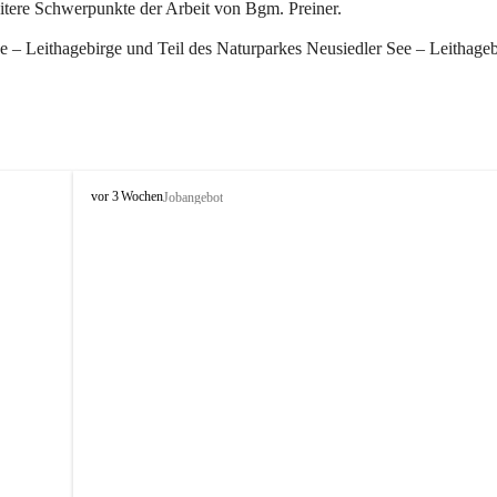
eitere Schwerpunkte der Arbeit von Bgm. Preiner.
 – Leithagebirge und Teil des Naturparkes Neusiedler See – Leithageb
W
vor 3 Wochen
Jobangebot
i
n
d
e
n
a
m
S
e
e