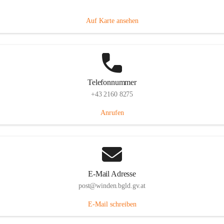
Hauptstraße 8, 7092 Winden am See, AUT
Auf Karte ansehen
Telefonnummer
+43 2160 8275
Anrufen
E-Mail Adresse
post@winden.bgld.gv.at
E-Mail schreiben