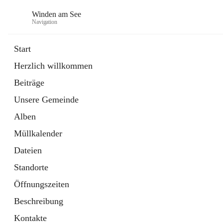
Winden am See
Navigation
Start
Herzlich willkommen
öffnet
Daten & Fakten
Beiträge
in
Externe Webseite
neuem
Unsere Gemeinde
Tab
öffnet
Bebauungsplan
in
Ordner
Alben
neuem
Tab
Müllkalender
Dateien
Standorte
Öffnungszeiten
Beschreibung
Kontakte