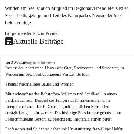
Winden am See ist auch Mitglied im Regionalverband Neusiedler 
See – Leithagebirge und Teil des Naturparkes Neusiedler See – 
Leithagebirge.
Bürgermeister Erwin Preiner 
Aktuelle Beiträge
W
vor 3 Wochen
Projekte & Initiativen
i
Institut der technischen Universität Graz, Professoren und Studenten, in 
n
Winden am See, Freilichtmuseum Wander Bertoni.
d
e
Thema: Nachhaltiges Bauen und Wohnen
n
Mit nachwachsenden Rohstoffen-Schlamm und Schilf-soll in einem 
a
m
Feldversuch zum Beispiel die Temperatur in Innenräumen ohne 
S
Energieverbrauch durch Dämmung mit natürlichen Rohstoffen 
e
erträglicher gemacht werden. Das bisherige Forschungsergebnis ist im 
e
Freilichtmuseum Bertoni zu besichtigen. Infotafeln stehen bereit.
Professoren und Studenten haben mit Unterstützung freiwilliger Helfer, 