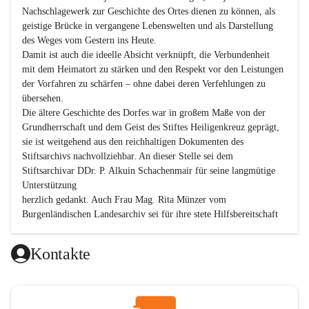
Nachschlagewerk zur Geschichte des Ortes dienen zu können, als 
geistige Brücke in vergangene Lebenswelten und als Darstellung 
des Weges vom Gestern ins Heute.

Damit ist auch die ideelle Absicht verknüpft, die Verbundenheit 
mit dem Heimatort zu stärken und den Respekt vor den Leistungen 
der Vorfahren zu schärfen – ohne dabei deren Verfehlungen zu 
übersehen.

Die ältere Geschichte des Dorfes war in großem Maße von der 
Grundherrschaft und dem Geist des Stiftes Heiligenkreuz geprägt, 
sie ist weitgehend aus den reichhaltigen Dokumenten des 
Stiftsarchivs nachvollziehbar. An dieser Stelle sei dem 
Stiftsarchivar DDr. P. Alkuin Schachenmair für seine langmütige 
Unterstützung

herzlich gedankt. Auch Frau Mag. Rita Münzer vom 
Burgenländischen Landesarchiv sei für ihre stete Hilfsbereitschaft 
gedankt.

Dank gilt den Textautoren dieser Chronik, dem kleinen 
Kontakte
Redaktionsteam, für die gute Zusammenarbeit.

Vor allem aber muss den vielen Windenerinnen und Windenern 
gedankt werden, die durch ihre Erinnerungen, Informationen und 