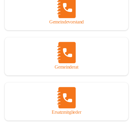
So darf ich Sie zu einer interessanten, vergnüglichen und 
manchmal auch nachdenklich machenden Zeitreise durch die 
Jahrhunderte, ja Jahrtausende alte Geschichte von der Steinzeit 
Gemeindevorstand
über das mittelalterliche Sasun bis in das heutige Winden am See 
einladen.

Gemeinderat
Ersatzmitglieder