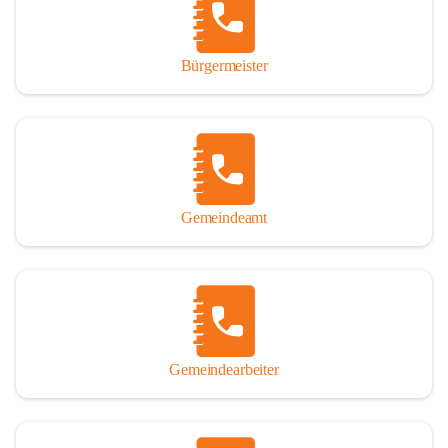
durch das Überlassen von Fotos und Dokumenten zum Gesamtbild 
dieses Buches wesentlich beigetragen haben.

Bürgermeister
Der Zeitdruck war enorm, um das Werk auch zeitgerecht für das 
Jubiläumsjahr abschließen zu können. Daher mag um Nachsicht 
gebeten werden, wenn gewisse Themen nicht in der gebotenen 
Ausführlichkeit behandelt erscheinen, oder auch der eine oder 
andere Fehler unterlief. Die Autoren haben nach ihren 
individuellen Möglichkeiten mit bestem Wissen und Gewissen 
gearbeitet.

Gemeindeamt
Die umfangreiche Chronik ist primär nicht als wissenschaftliches 
Werk angelegt. Mit Ausnahme des ersten Beitrages von Univ.-Prof. 
Andreas Rohatsch wurde auf das System der Fußnoten verzichtet. 
Wo eine genaue Quellenangabe sinnvoll und notwendig erschien, 
sind die entsprechenden Quellenhinweise in den fließenden Text 
eingearbeitet. Der leichteren Lesbarkeit halber ist auch von einer 
streng gendergerechten Ausdrucksform Abstand genommen 
Gemeindearbeiter
worden. Aus dem gleichen Grund wird bei der Ortsnamennennung 
weitgehend die Kurzform Winden gebraucht, obwohl der offizielle 
Name „Winden am See“ lautet – übrigens erst seit dem Jahr 1939.
