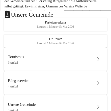
der Gemeinde und der "Forschung Burgenland" die Aufbauarbeiten 
selbst getätigt. Erwin Preiner, Obmann des Vereins Welterbe 
Neusiedlersee und Bgm. ist über die innovative Arbeit sehr erfreut und 
Unsere Gemeinde
hofft auf baldige praktische Anwendung der Forschungsergebnisse.
Parteienverkehr
Gerade in Zeiten des Klimawandels ist jede technologische Innovation 
Lesezeit 1 Minute
•
19. Mai 2026
wichtig!
Weitere Infos folgen in Kürze.
+4
Grillplatz
Lesezeit 1 Minute
•
19. Mai 2026
Tourismus
6 Artikel
Bürgerservice
4 Artikel
Unsere Gemeinde
5 Artikel