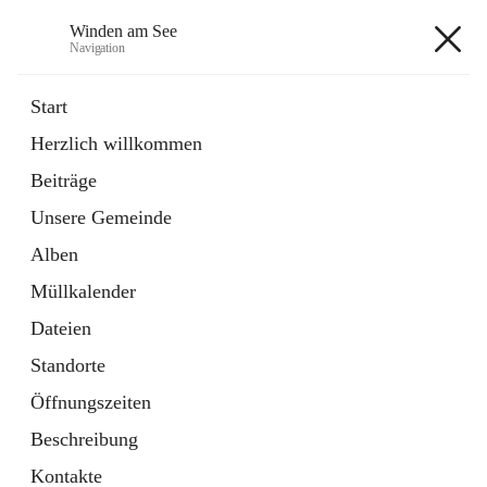
Winden am See
Navigation
Winden am See
Start
Herzlich willkommen
öffnet
Daten & Fakten
Beiträge
in
Externe Webseite
neuem
Unsere Gemeinde
Tab
öffnet
Bebauungsplan
in
Ordner
Alben
neuem
Tab
Müllkalender
+5
Dateien
Standorte
Öffnungszeiten
Beschreibung
Hauptadresse
Kontakte