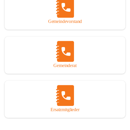
So darf ich Sie zu einer interessanten, vergnüglichen und 
manchmal auch nachdenklich machenden Zeitreise durch die 
Jahrhunderte, ja Jahrtausende alte Geschichte von der Steinzeit 
Gemeindevorstand
über das mittelalterliche Sasun bis in das heutige Winden am See 
einladen.

Gemeinderat
Ersatzmitglieder