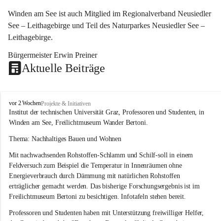
Winden am See ist auch Mitglied im Regionalverband Neusiedler 
See – Leithagebirge und Teil des Naturparkes Neusiedler See – 
Leithagebirge.
Bürgermeister Erwin Preiner 
Aktuelle Beiträge
W
vor 2 Wochen
Projekte & Initiativen
i
Institut der technischen Universität Graz, Professoren und Studenten, in 
n
Winden am See, Freilichtmuseum Wander Bertoni.
d
e
Thema: Nachhaltiges Bauen und Wohnen
n
Mit nachwachsenden Rohstoffen-Schlamm und Schilf-soll in einem 
a
m
Feldversuch zum Beispiel die Temperatur in Innenräumen ohne 
S
Energieverbrauch durch Dämmung mit natürlichen Rohstoffen 
e
erträglicher gemacht werden. Das bisherige Forschungsergebnis ist im 
e
Freilichtmuseum Bertoni zu besichtigen. Infotafeln stehen bereit.
Professoren und Studenten haben mit Unterstützung freiwilliger Helfer, 