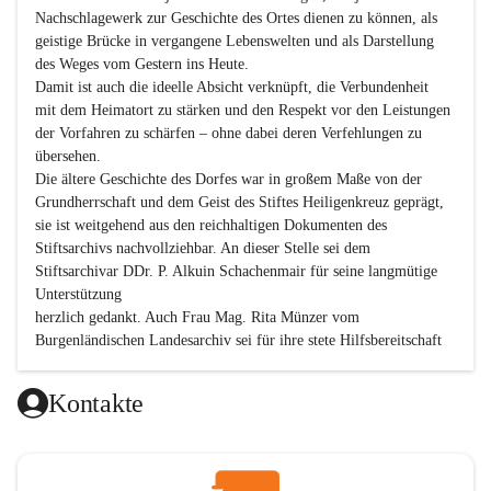
Nachschlagewerk zur Geschichte des Ortes dienen zu können, als 
geistige Brücke in vergangene Lebenswelten und als Darstellung 
des Weges vom Gestern ins Heute.

Damit ist auch die ideelle Absicht verknüpft, die Verbundenheit 
mit dem Heimatort zu stärken und den Respekt vor den Leistungen 
der Vorfahren zu schärfen – ohne dabei deren Verfehlungen zu 
übersehen.

Die ältere Geschichte des Dorfes war in großem Maße von der 
Grundherrschaft und dem Geist des Stiftes Heiligenkreuz geprägt, 
sie ist weitgehend aus den reichhaltigen Dokumenten des 
Stiftsarchivs nachvollziehbar. An dieser Stelle sei dem 
Stiftsarchivar DDr. P. Alkuin Schachenmair für seine langmütige 
Unterstützung

herzlich gedankt. Auch Frau Mag. Rita Münzer vom 
Burgenländischen Landesarchiv sei für ihre stete Hilfsbereitschaft 
gedankt.

Dank gilt den Textautoren dieser Chronik, dem kleinen 
Kontakte
Redaktionsteam, für die gute Zusammenarbeit.

Vor allem aber muss den vielen Windenerinnen und Windenern 
gedankt werden, die durch ihre Erinnerungen, Informationen und 