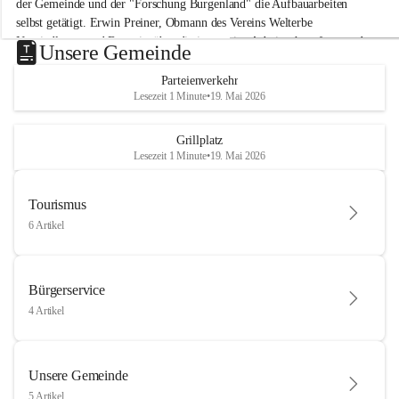
der Gemeinde und der "Forschung Burgenland" die Aufbauarbeiten 
selbst getätigt. Erwin Preiner, Obmann des Vereins Welterbe 
Neusiedlersee und Bgm. ist über die innovative Arbeit sehr erfreut und 
Unsere Gemeinde
hofft auf baldige praktische Anwendung der Forschungsergebnisse.
Parteienverkehr
Gerade in Zeiten des Klimawandels ist jede technologische Innovation 
Lesezeit 1 Minute
•
19. Mai 2026
wichtig!
Weitere Infos folgen in Kürze.
+4
Grillplatz
Lesezeit 1 Minute
•
19. Mai 2026
Tourismus
6 Artikel
Bürgerservice
4 Artikel
Unsere Gemeinde
5 Artikel