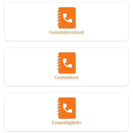
Name „Winden am See“ lautet – übrigens erst seit dem Jahr 1939.

So darf ich Sie zu einer interessanten, vergnüglichen und 
manchmal auch nachdenklich machenden Zeitreise durch die 
Jahrhunderte, ja Jahrtausende alte Geschichte von der Steinzeit 
Gemeindevorstand
über das mittelalterliche Sasun bis in das heutige Winden am See 
einladen.

Gemeinderat
Ersatzmitglieder