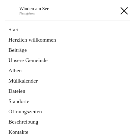
Winden am See
Navigation
Winden am See
Start
Herzlich willkommen
öffnet
Daten & Fakten
Beiträge
in
Externe Webseite
neuem
Unsere Gemeinde
Tab
öffnet
Bebauungsplan
in
Ordner
Alben
neuem
Tab
Müllkalender
+5
Dateien
Standorte
Öffnungszeiten
Beschreibung
Hauptadresse
Kontakte