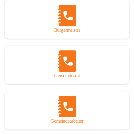
Vor allem aber muss den vielen Windenerinnen und Windenern 
gedankt werden, die durch ihre Erinnerungen, Informationen und 
durch das Überlassen von Fotos und Dokumenten zum Gesamtbild 
dieses Buches wesentlich beigetragen haben.

Bürgermeister
Der Zeitdruck war enorm, um das Werk auch zeitgerecht für das 
Jubiläumsjahr abschließen zu können. Daher mag um Nachsicht 
gebeten werden, wenn gewisse Themen nicht in der gebotenen 
Ausführlichkeit behandelt erscheinen, oder auch der eine oder 
andere Fehler unterlief. Die Autoren haben nach ihren 
individuellen Möglichkeiten mit bestem Wissen und Gewissen 
gearbeitet.

Gemeindeamt
Die umfangreiche Chronik ist primär nicht als wissenschaftliches 
Werk angelegt. Mit Ausnahme des ersten Beitrages von Univ.-Prof. 
Andreas Rohatsch wurde auf das System der Fußnoten verzichtet. 
Wo eine genaue Quellenangabe sinnvoll und notwendig erschien, 
sind die entsprechenden Quellenhinweise in den fließenden Text 
eingearbeitet. Der leichteren Lesbarkeit halber ist auch von einer 
streng gendergerechten Ausdrucksform Abstand genommen 
Gemeindearbeiter
worden. Aus dem gleichen Grund wird bei der Ortsnamennennung 
weitgehend die Kurzform Winden gebraucht, obwohl der offizielle 