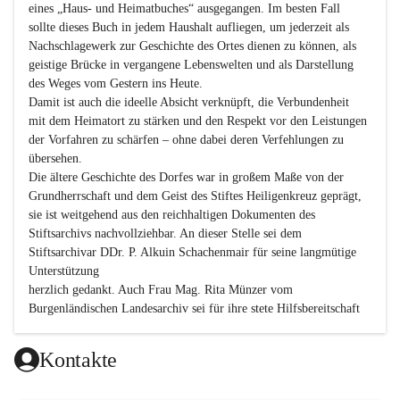
eines „Haus- und Heimatbuches“ ausgegangen. Im besten Fall 
sollte dieses Buch in jedem Haushalt aufliegen, um jederzeit als 
Nachschlagewerk zur Geschichte des Ortes dienen zu können, als 
geistige Brücke in vergangene Lebenswelten und als Darstellung 
des Weges vom Gestern ins Heute.

Damit ist auch die ideelle Absicht verknüpft, die Verbundenheit 
mit dem Heimatort zu stärken und den Respekt vor den Leistungen 
der Vorfahren zu schärfen – ohne dabei deren Verfehlungen zu 
übersehen.

Die ältere Geschichte des Dorfes war in großem Maße von der 
Grundherrschaft und dem Geist des Stiftes Heiligenkreuz geprägt, 
sie ist weitgehend aus den reichhaltigen Dokumenten des 
Stiftsarchivs nachvollziehbar. An dieser Stelle sei dem 
Stiftsarchivar DDr. P. Alkuin Schachenmair für seine langmütige 
Unterstützung

herzlich gedankt. Auch Frau Mag. Rita Münzer vom 
Burgenländischen Landesarchiv sei für ihre stete Hilfsbereitschaft 
gedankt.

Dank gilt den Textautoren dieser Chronik, dem kleinen 
Kontakte
Redaktionsteam, für die gute Zusammenarbeit.
