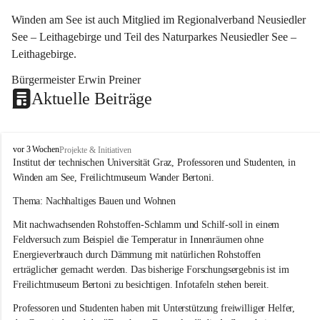
Winden am See ist auch Mitglied im Regionalverband Neusiedler 
See – Leithagebirge und Teil des Naturparkes Neusiedler See – 
Leithagebirge.
Bürgermeister Erwin Preiner 
Aktuelle Beiträge
W
vor 3 Wochen
Projekte & Initiativen
i
Institut der technischen Universität Graz, Professoren und Studenten, in 
n
Winden am See, Freilichtmuseum Wander Bertoni.
d
e
Thema: Nachhaltiges Bauen und Wohnen
n
Mit nachwachsenden Rohstoffen-Schlamm und Schilf-soll in einem 
a
m
Feldversuch zum Beispiel die Temperatur in Innenräumen ohne 
S
Energieverbrauch durch Dämmung mit natürlichen Rohstoffen 
e
erträglicher gemacht werden. Das bisherige Forschungsergebnis ist im 
e
Freilichtmuseum Bertoni zu besichtigen. Infotafeln stehen bereit.
Professoren und Studenten haben mit Unterstützung freiwilliger Helfer, 