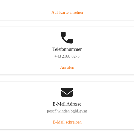
Hauptstraße 8, 7092 Winden am See, AUT
Auf Karte ansehen
Telefonnummer
+43 2160 8275
Anrufen
E-Mail Adresse
post@winden.bgld.gv.at
E-Mail schreiben