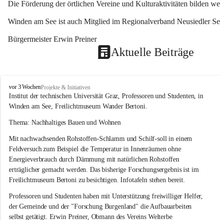
Die Förderung der örtlichen Vereine und Kulturaktivitäten bilden w
Winden am See ist auch Mitglied im Regionalverband Neusiedler See
Bürgermeister Erwin Preiner 
Aktuelle Beiträge
W
vor 3 Wochen
Projekte & Initiativen
i
Institut der technischen Universität Graz, Professoren und Studenten, in 
n
Winden am See, Freilichtmuseum Wander Bertoni.
d
e
Thema: Nachhaltiges Bauen und Wohnen
n
Mit nachwachsenden Rohstoffen-Schlamm und Schilf-soll in einem 
a
m
Feldversuch zum Beispiel die Temperatur in Innenräumen ohne 
S
Energieverbrauch durch Dämmung mit natürlichen Rohstoffen 
e
erträglicher gemacht werden. Das bisherige Forschungsergebnis ist im 
e
Freilichtmuseum Bertoni zu besichtigen. Infotafeln stehen bereit.
Professoren und Studenten haben mit Unterstützung freiwilliger Helfer, 
der Gemeinde und der "Forschung Burgenland" die Aufbauarbeiten 
selbst getätigt. Erwin Preiner, Obmann des Vereins Welterbe 