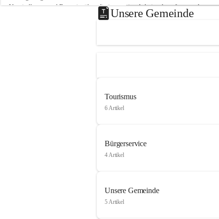
Neusiedlersee und Bgm. ist über die innovative Arbeit sehr erfreut und 
Unsere Gemeinde
hofft auf baldige praktische Anwendung der Forschungsergebnisse.
Gerade in Zeiten des Klimawandels ist jede technologische Innovation 
wichtig!
Weitere Infos folgen in Kürze.
+4
Tourismus
6 Artikel
Bürgerservice
4 Artikel
Unsere Gemeinde
5 Artikel