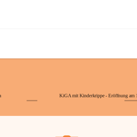
a
+7
+87