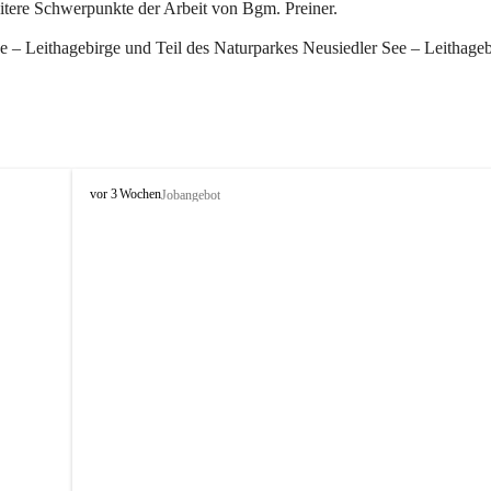
eitere Schwerpunkte der Arbeit von Bgm. Preiner.
 – Leithagebirge und Teil des Naturparkes Neusiedler See – Leithageb
W
vor 3 Wochen
Jobangebot
i
n
d
e
n
a
m
S
e
e