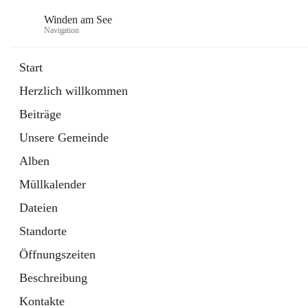
Winden am See
Navigation
Start
Herzlich willkommen
öffnet
Daten & Fakten
Beiträge
in
Externe Webseite
neuem
Unsere Gemeinde
Tab
öffnet
Bebauungsplan
in
Ordner
Alben
neuem
Tab
Müllkalender
Dateien
Standorte
Öffnungszeiten
Beschreibung
Kontakte