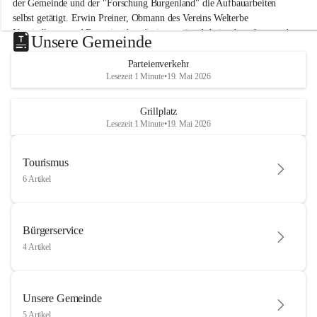
der Gemeinde und der "Forschung Burgenland" die Aufbauarbeiten 
selbst getätigt. Erwin Preiner, Obmann des Vereins Welterbe 
Neusiedlersee und Bgm. ist über die innovative Arbeit sehr erfreut und 
Unsere Gemeinde
hofft auf baldige praktische Anwendung der Forschungsergebnisse.
Parteienverkehr
Gerade in Zeiten des Klimawandels ist jede technologische Innovation 
Lesezeit 1 Minute
•
19. Mai 2026
wichtig!
Weitere Infos folgen in Kürze.
+4
Grillplatz
Lesezeit 1 Minute
•
19. Mai 2026
Tourismus
6 Artikel
Bürgerservice
4 Artikel
Unsere Gemeinde
5 Artikel