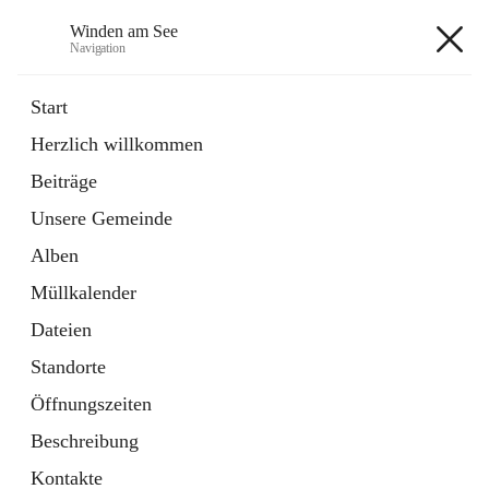
Winden am See
Navigation
Winden am See
Start
Herzlich willkommen
öffnet
Daten & Fakten
Beiträge
in
Externe Webseite
neuem
Unsere Gemeinde
Tab
öffnet
Bebauungsplan
in
Ordner
Alben
neuem
Tab
Müllkalender
+5
Dateien
Standorte
Öffnungszeiten
Beschreibung
Hauptadresse
Kontakte