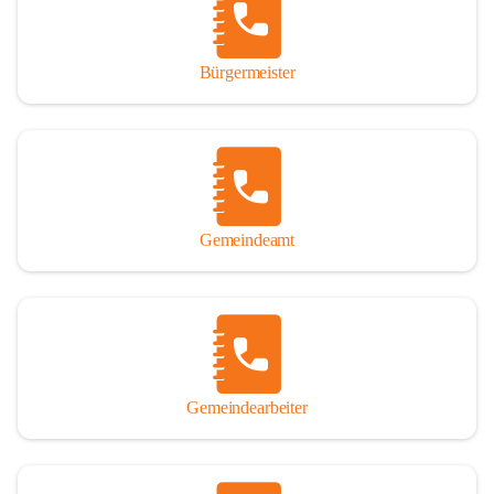
durch das Überlassen von Fotos und Dokumenten zum Gesamtbild 
dieses Buches wesentlich beigetragen haben.

Bürgermeister
Der Zeitdruck war enorm, um das Werk auch zeitgerecht für das 
Jubiläumsjahr abschließen zu können. Daher mag um Nachsicht 
gebeten werden, wenn gewisse Themen nicht in der gebotenen 
Ausführlichkeit behandelt erscheinen, oder auch der eine oder 
andere Fehler unterlief. Die Autoren haben nach ihren 
individuellen Möglichkeiten mit bestem Wissen und Gewissen 
gearbeitet.

Gemeindeamt
Die umfangreiche Chronik ist primär nicht als wissenschaftliches 
Werk angelegt. Mit Ausnahme des ersten Beitrages von Univ.-Prof. 
Andreas Rohatsch wurde auf das System der Fußnoten verzichtet. 
Wo eine genaue Quellenangabe sinnvoll und notwendig erschien, 
sind die entsprechenden Quellenhinweise in den fließenden Text 
eingearbeitet. Der leichteren Lesbarkeit halber ist auch von einer 
streng gendergerechten Ausdrucksform Abstand genommen 
Gemeindearbeiter
worden. Aus dem gleichen Grund wird bei der Ortsnamennennung 
weitgehend die Kurzform Winden gebraucht, obwohl der offizielle 
Name „Winden am See“ lautet – übrigens erst seit dem Jahr 1939.
