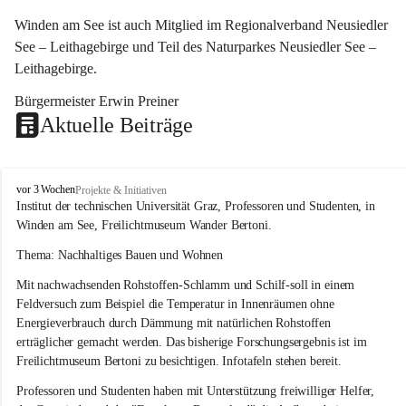
Winden am See ist auch Mitglied im Regionalverband Neusiedler 
See – Leithagebirge und Teil des Naturparkes Neusiedler See – 
Leithagebirge.
Bürgermeister Erwin Preiner 
Aktuelle Beiträge
W
vor 3 Wochen
Projekte & Initiativen
i
Institut der technischen Universität Graz, Professoren und Studenten, in 
n
Winden am See, Freilichtmuseum Wander Bertoni.
d
e
Thema: Nachhaltiges Bauen und Wohnen
n
Mit nachwachsenden Rohstoffen-Schlamm und Schilf-soll in einem 
a
m
Feldversuch zum Beispiel die Temperatur in Innenräumen ohne 
S
Energieverbrauch durch Dämmung mit natürlichen Rohstoffen 
e
erträglicher gemacht werden. Das bisherige Forschungsergebnis ist im 
e
Freilichtmuseum Bertoni zu besichtigen. Infotafeln stehen bereit.
Professoren und Studenten haben mit Unterstützung freiwilliger Helfer, 