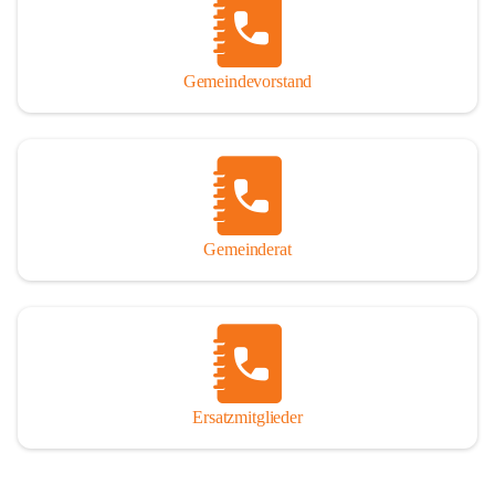
So darf ich Sie zu einer interessanten, vergnüglichen und 
manchmal auch nachdenklich machenden Zeitreise durch die 
Jahrhunderte, ja Jahrtausende alte Geschichte von der Steinzeit 
Gemeindevorstand
über das mittelalterliche Sasun bis in das heutige Winden am See 
einladen.

Gemeinderat
Ersatzmitglieder