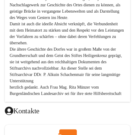
Nachschlagewerk zur Geschichte des Ortes dienen zu können, als 
geistige Brücke in vergangene Lebenswelten und als Darstellung 
des Weges vom Gestern ins Heute.

Damit ist auch die ideelle Absicht verknüpft, die Verbundenheit 
mit dem Heimatort zu stärken und den Respekt vor den Leistungen 
der Vorfahren zu schärfen – ohne dabei deren Verfehlungen zu 
übersehen.

Die ältere Geschichte des Dorfes war in großem Maße von der 
Grundherrschaft und dem Geist des Stiftes Heiligenkreuz geprägt, 
sie ist weitgehend aus den reichhaltigen Dokumenten des 
Stiftsarchivs nachvollziehbar. An dieser Stelle sei dem 
Stiftsarchivar DDr. P. Alkuin Schachenmair für seine langmütige 
Unterstützung

herzlich gedankt. Auch Frau Mag. Rita Münzer vom 
Burgenländischen Landesarchiv sei für ihre stete Hilfsbereitschaft 
gedankt.

Dank gilt den Textautoren dieser Chronik, dem kleinen 
Kontakte
Redaktionsteam, für die gute Zusammenarbeit.

Vor allem aber muss den vielen Windenerinnen und Windenern 
gedankt werden, die durch ihre Erinnerungen, Informationen und 