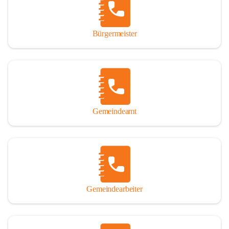
durch das Überlassen von Fotos und Dokumenten zum Gesamtbild 
dieses Buches wesentlich beigetragen haben.

Bürgermeister
Der Zeitdruck war enorm, um das Werk auch zeitgerecht für das 
Jubiläumsjahr abschließen zu können. Daher mag um Nachsicht 
gebeten werden, wenn gewisse Themen nicht in der gebotenen 
Ausführlichkeit behandelt erscheinen, oder auch der eine oder 
andere Fehler unterlief. Die Autoren haben nach ihren 
individuellen Möglichkeiten mit bestem Wissen und Gewissen 
gearbeitet.

Gemeindeamt
Die umfangreiche Chronik ist primär nicht als wissenschaftliches 
Werk angelegt. Mit Ausnahme des ersten Beitrages von Univ.-Prof. 
Andreas Rohatsch wurde auf das System der Fußnoten verzichtet. 
Wo eine genaue Quellenangabe sinnvoll und notwendig erschien, 
sind die entsprechenden Quellenhinweise in den fließenden Text 
eingearbeitet. Der leichteren Lesbarkeit halber ist auch von einer 
streng gendergerechten Ausdrucksform Abstand genommen 
Gemeindearbeiter
worden. Aus dem gleichen Grund wird bei der Ortsnamennennung 
weitgehend die Kurzform Winden gebraucht, obwohl der offizielle 
Name „Winden am See“ lautet – übrigens erst seit dem Jahr 1939.
