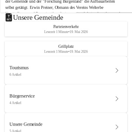
der Gemeinde und der "Forschung Burgenland" die Aufbauarbeiten 
selbst getätigt. Erwin Preiner, Obmann des Vereins Welterbe 
Neusiedlersee und Bgm. ist über die innovative Arbeit sehr erfreut und 
Unsere Gemeinde
hofft auf baldige praktische Anwendung der Forschungsergebnisse.
Parteienverkehr
Gerade in Zeiten des Klimawandels ist jede technologische Innovation 
Lesezeit 1 Minute
•
19. Mai 2026
wichtig!
Weitere Infos folgen in Kürze.
+4
Grillplatz
Lesezeit 1 Minute
•
19. Mai 2026
Tourismus
6 Artikel
Bürgerservice
4 Artikel
Unsere Gemeinde
5 Artikel