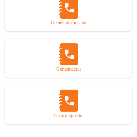
So darf ich Sie zu einer interessanten, vergnüglichen und 
manchmal auch nachdenklich machenden Zeitreise durch die 
Jahrhunderte, ja Jahrtausende alte Geschichte von der Steinzeit 
Gemeindevorstand
über das mittelalterliche Sasun bis in das heutige Winden am See 
einladen.

Gemeinderat
Ersatzmitglieder