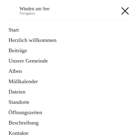
Winden am See
Navigation
Winden am See
Start
Herzlich willkommen
öffnet
Daten & Fakten
Beiträge
in
Externe Webseite
neuem
Unsere Gemeinde
Tab
öffnet
Bebauungsplan
in
Ordner
Alben
neuem
Tab
Müllkalender
+5
Dateien
Standorte
Öffnungszeiten
Beschreibung
Hauptadresse
Kontakte