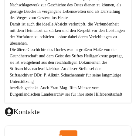
Nachschlagewerk zur Geschichte des Ortes dienen zu können, als 
geistige Brücke in vergangene Lebenswelten und als Darstellung 
des Weges vom Gestern ins Heute.

Damit ist auch die ideelle Absicht verknüpft, die Verbundenheit 
mit dem Heimatort zu stärken und den Respekt vor den Leistungen 
der Vorfahren zu schärfen – ohne dabei deren Verfehlungen zu 
übersehen.

Die ältere Geschichte des Dorfes war in großem Maße von der 
Grundherrschaft und dem Geist des Stiftes Heiligenkreuz geprägt, 
sie ist weitgehend aus den reichhaltigen Dokumenten des 
Stiftsarchivs nachvollziehbar. An dieser Stelle sei dem 
Stiftsarchivar DDr. P. Alkuin Schachenmair für seine langmütige 
Unterstützung

herzlich gedankt. Auch Frau Mag. Rita Münzer vom 
Burgenländischen Landesarchiv sei für ihre stete Hilfsbereitschaft 
gedankt.

Dank gilt den Textautoren dieser Chronik, dem kleinen 
Kontakte
Redaktionsteam, für die gute Zusammenarbeit.

Vor allem aber muss den vielen Windenerinnen und Windenern 
gedankt werden, die durch ihre Erinnerungen, Informationen und 