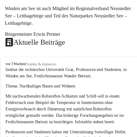
Winden am See ist auch Mitglied im Regionalverband Neusiedler 
See – Leithagebirge und Teil des Naturparkes Neusiedler See – 
Leithagebirge.
Bürgermeister Erwin Preiner 
Aktuelle Beiträge
W
vor 3 Wochen
Projekte & Initiativen
i
Institut der technischen Universität Graz, Professoren und Studenten, in 
n
Winden am See, Freilichtmuseum Wander Bertoni.
d
e
Thema: Nachhaltiges Bauen und Wohnen
n
Mit nachwachsenden Rohstoffen-Schlamm und Schilf-soll in einem 
a
m
Feldversuch zum Beispiel die Temperatur in Innenräumen ohne 
S
Energieverbrauch durch Dämmung mit natürlichen Rohstoffen 
e
erträglicher gemacht werden. Das bisherige Forschungsergebnis ist im 
e
Freilichtmuseum Bertoni zu besichtigen. Infotafeln stehen bereit.
Professoren und Studenten haben mit Unterstützung freiwilliger Helfer, 