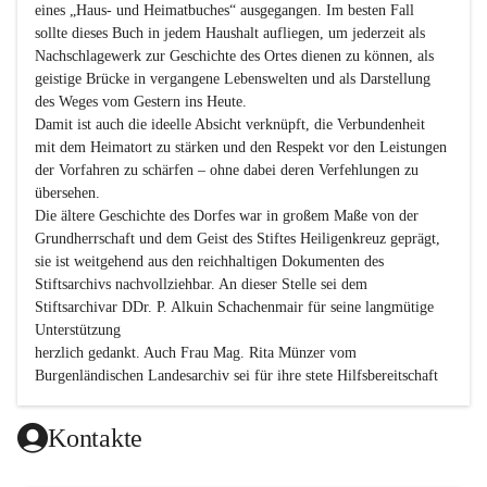
eines „Haus- und Heimatbuches“ ausgegangen. Im besten Fall 
sollte dieses Buch in jedem Haushalt aufliegen, um jederzeit als 
Nachschlagewerk zur Geschichte des Ortes dienen zu können, als 
geistige Brücke in vergangene Lebenswelten und als Darstellung 
des Weges vom Gestern ins Heute.

Damit ist auch die ideelle Absicht verknüpft, die Verbundenheit 
mit dem Heimatort zu stärken und den Respekt vor den Leistungen 
der Vorfahren zu schärfen – ohne dabei deren Verfehlungen zu 
übersehen.

Die ältere Geschichte des Dorfes war in großem Maße von der 
Grundherrschaft und dem Geist des Stiftes Heiligenkreuz geprägt, 
sie ist weitgehend aus den reichhaltigen Dokumenten des 
Stiftsarchivs nachvollziehbar. An dieser Stelle sei dem 
Stiftsarchivar DDr. P. Alkuin Schachenmair für seine langmütige 
Unterstützung

herzlich gedankt. Auch Frau Mag. Rita Münzer vom 
Burgenländischen Landesarchiv sei für ihre stete Hilfsbereitschaft 
gedankt.

Dank gilt den Textautoren dieser Chronik, dem kleinen 
Kontakte
Redaktionsteam, für die gute Zusammenarbeit.
