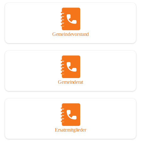
Name „Winden am See“ lautet – übrigens erst seit dem Jahr 1939.

So darf ich Sie zu einer interessanten, vergnüglichen und 
manchmal auch nachdenklich machenden Zeitreise durch die 
Jahrhunderte, ja Jahrtausende alte Geschichte von der Steinzeit 
Gemeindevorstand
über das mittelalterliche Sasun bis in das heutige Winden am See 
einladen.

Gemeinderat
Ersatzmitglieder