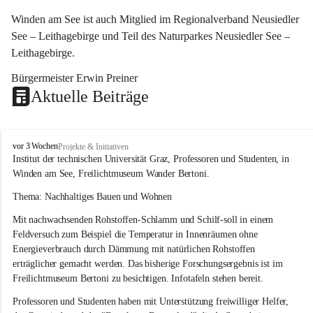
Winden am See ist auch Mitglied im Regionalverband Neusiedler 
See – Leithagebirge und Teil des Naturparkes Neusiedler See – 
Leithagebirge.
Bürgermeister Erwin Preiner 
Aktuelle Beiträge
W
vor 3 Wochen
Projekte & Initiativen
i
Institut der technischen Universität Graz, Professoren und Studenten, in 
n
Winden am See, Freilichtmuseum Wander Bertoni.
d
e
Thema: Nachhaltiges Bauen und Wohnen
n
Mit nachwachsenden Rohstoffen-Schlamm und Schilf-soll in einem 
a
m
Feldversuch zum Beispiel die Temperatur in Innenräumen ohne 
S
Energieverbrauch durch Dämmung mit natürlichen Rohstoffen 
e
erträglicher gemacht werden. Das bisherige Forschungsergebnis ist im 
e
Freilichtmuseum Bertoni zu besichtigen. Infotafeln stehen bereit.
Professoren und Studenten haben mit Unterstützung freiwilliger Helfer, 