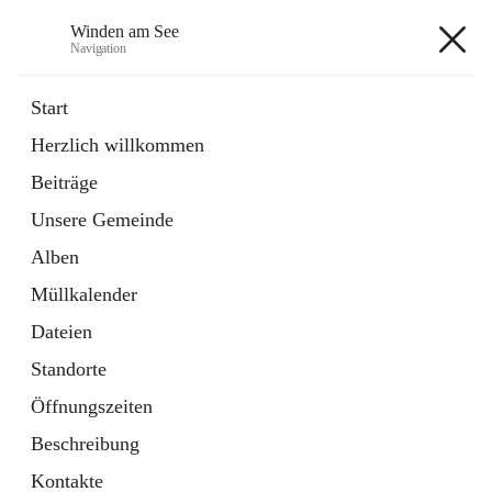
Winden am See
Navigation
Winden am See
Start
Herzlich willkommen
öffnet
Daten & Fakten
Beiträge
in
Externe Webseite
neuem
Unsere Gemeinde
Tab
öffnet
Bebauungsplan
in
Ordner
Alben
neuem
Tab
Müllkalender
+5
Dateien
Standorte
Öffnungszeiten
Beschreibung
Hauptadresse
Kontakte