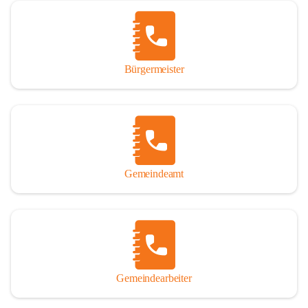
Vor allem aber muss den vielen Windenerinnen und Windenern 
gedankt werden, die durch ihre Erinnerungen, Informationen und 
durch das Überlassen von Fotos und Dokumenten zum Gesamtbild 
dieses Buches wesentlich beigetragen haben.

Bürgermeister
Der Zeitdruck war enorm, um das Werk auch zeitgerecht für das 
Jubiläumsjahr abschließen zu können. Daher mag um Nachsicht 
gebeten werden, wenn gewisse Themen nicht in der gebotenen 
Ausführlichkeit behandelt erscheinen, oder auch der eine oder 
andere Fehler unterlief. Die Autoren haben nach ihren 
individuellen Möglichkeiten mit bestem Wissen und Gewissen 
gearbeitet.

Gemeindeamt
Die umfangreiche Chronik ist primär nicht als wissenschaftliches 
Werk angelegt. Mit Ausnahme des ersten Beitrages von Univ.-Prof. 
Andreas Rohatsch wurde auf das System der Fußnoten verzichtet. 
Wo eine genaue Quellenangabe sinnvoll und notwendig erschien, 
sind die entsprechenden Quellenhinweise in den fließenden Text 
eingearbeitet. Der leichteren Lesbarkeit halber ist auch von einer 
streng gendergerechten Ausdrucksform Abstand genommen 
Gemeindearbeiter
worden. Aus dem gleichen Grund wird bei der Ortsnamennennung 
weitgehend die Kurzform Winden gebraucht, obwohl der offizielle 