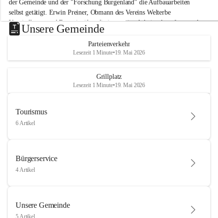
der Gemeinde und der "Forschung Burgenland" die Aufbauarbeiten 
selbst getätigt. Erwin Preiner, Obmann des Vereins Welterbe 
Neusiedlersee und Bgm. ist über die innovative Arbeit sehr erfreut und 
Unsere Gemeinde
hofft auf baldige praktische Anwendung der Forschungsergebnisse.
Parteienverkehr
Gerade in Zeiten des Klimawandels ist jede technologische Innovation 
Lesezeit 1 Minute
•
19. Mai 2026
wichtig!
Weitere Infos folgen in Kürze.
+4
Grillplatz
Lesezeit 1 Minute
•
19. Mai 2026
Tourismus
6 Artikel
Bürgerservice
4 Artikel
Unsere Gemeinde
5 Artikel