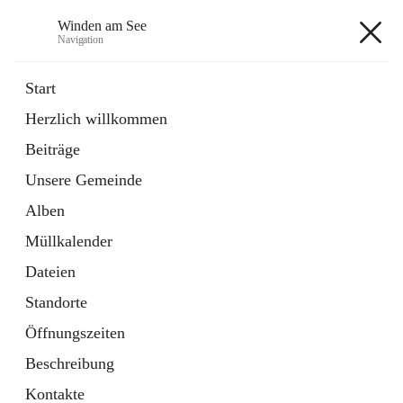
Winden am See
Navigation
Winden am See
Start
Herzlich willkommen
öffnet
Daten & Fakten
Beiträge
in
Externe Webseite
neuem
Unsere Gemeinde
Tab
öffnet
Bebauungsplan
in
Ordner
Alben
neuem
Tab
Müllkalender
+5
Dateien
Standorte
Öffnungszeiten
Beschreibung
Hauptadresse
Kontakte