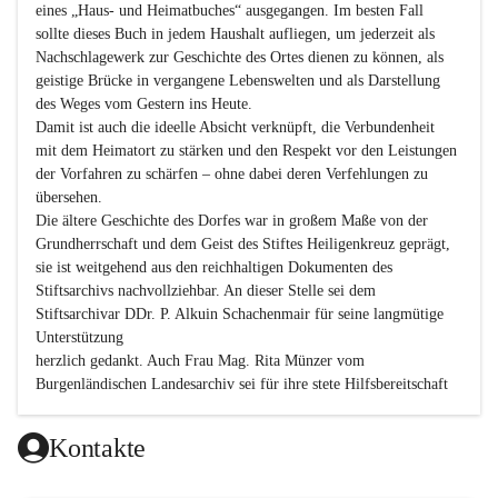
eines „Haus- und Heimatbuches“ ausgegangen. Im besten Fall 
sollte dieses Buch in jedem Haushalt aufliegen, um jederzeit als 
Nachschlagewerk zur Geschichte des Ortes dienen zu können, als 
geistige Brücke in vergangene Lebenswelten und als Darstellung 
des Weges vom Gestern ins Heute.

Damit ist auch die ideelle Absicht verknüpft, die Verbundenheit 
mit dem Heimatort zu stärken und den Respekt vor den Leistungen 
der Vorfahren zu schärfen – ohne dabei deren Verfehlungen zu 
übersehen.

Die ältere Geschichte des Dorfes war in großem Maße von der 
Grundherrschaft und dem Geist des Stiftes Heiligenkreuz geprägt, 
sie ist weitgehend aus den reichhaltigen Dokumenten des 
Stiftsarchivs nachvollziehbar. An dieser Stelle sei dem 
Stiftsarchivar DDr. P. Alkuin Schachenmair für seine langmütige 
Unterstützung

herzlich gedankt. Auch Frau Mag. Rita Münzer vom 
Burgenländischen Landesarchiv sei für ihre stete Hilfsbereitschaft 
gedankt.

Dank gilt den Textautoren dieser Chronik, dem kleinen 
Kontakte
Redaktionsteam, für die gute Zusammenarbeit.
