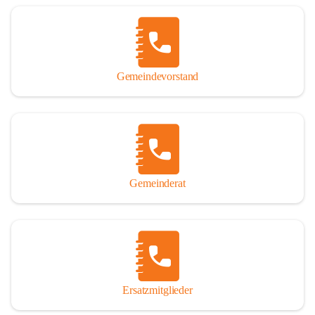
Name „Winden am See“ lautet – übrigens erst seit dem Jahr 1939.

So darf ich Sie zu einer interessanten, vergnüglichen und 
manchmal auch nachdenklich machenden Zeitreise durch die 
Jahrhunderte, ja Jahrtausende alte Geschichte von der Steinzeit 
Gemeindevorstand
über das mittelalterliche Sasun bis in das heutige Winden am See 
einladen.

Gemeinderat
Ersatzmitglieder