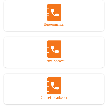
Vor allem aber muss den vielen Windenerinnen und Windenern 
gedankt werden, die durch ihre Erinnerungen, Informationen und 
durch das Überlassen von Fotos und Dokumenten zum Gesamtbild 
dieses Buches wesentlich beigetragen haben.

Bürgermeister
Der Zeitdruck war enorm, um das Werk auch zeitgerecht für das 
Jubiläumsjahr abschließen zu können. Daher mag um Nachsicht 
gebeten werden, wenn gewisse Themen nicht in der gebotenen 
Ausführlichkeit behandelt erscheinen, oder auch der eine oder 
andere Fehler unterlief. Die Autoren haben nach ihren 
individuellen Möglichkeiten mit bestem Wissen und Gewissen 
gearbeitet.

Gemeindeamt
Die umfangreiche Chronik ist primär nicht als wissenschaftliches 
Werk angelegt. Mit Ausnahme des ersten Beitrages von Univ.-Prof. 
Andreas Rohatsch wurde auf das System der Fußnoten verzichtet. 
Wo eine genaue Quellenangabe sinnvoll und notwendig erschien, 
sind die entsprechenden Quellenhinweise in den fließenden Text 
eingearbeitet. Der leichteren Lesbarkeit halber ist auch von einer 
streng gendergerechten Ausdrucksform Abstand genommen 
Gemeindearbeiter
worden. Aus dem gleichen Grund wird bei der Ortsnamennennung 
weitgehend die Kurzform Winden gebraucht, obwohl der offizielle 