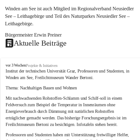
Winden am See ist auch Mitglied im Regionalverband Neusiedler 
See – Leithagebirge und Teil des Naturparkes Neusiedler See – 
Leithagebirge.
Bürgermeister Erwin Preiner 
Aktuelle Beiträge
W
vor 3 Wochen
Projekte & Initiativen
i
Institut der technischen Universität Graz, Professoren und Studenten, in 
n
Winden am See, Freilichtmuseum Wander Bertoni.
d
e
Thema: Nachhaltiges Bauen und Wohnen
n
Mit nachwachsenden Rohstoffen-Schlamm und Schilf-soll in einem 
a
m
Feldversuch zum Beispiel die Temperatur in Innenräumen ohne 
S
Energieverbrauch durch Dämmung mit natürlichen Rohstoffen 
e
erträglicher gemacht werden. Das bisherige Forschungsergebnis ist im 
e
Freilichtmuseum Bertoni zu besichtigen. Infotafeln stehen bereit.
Professoren und Studenten haben mit Unterstützung freiwilliger Helfer, 