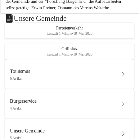
der Gemeinde und der "Forschung Burgenland" die Aufbauarbeiten 
selbst getätigt. Erwin Preiner, Obmann des Vereins Welterbe 
Neusiedlersee und Bgm. ist über die innovative Arbeit sehr erfreut und 
Unsere Gemeinde
hofft auf baldige praktische Anwendung der Forschungsergebnisse.
Parteienverkehr
Gerade in Zeiten des Klimawandels ist jede technologische Innovation 
Lesezeit 1 Minute
•
19. Mai 2026
wichtig!
Weitere Infos folgen in Kürze.
+4
Grillplatz
Lesezeit 1 Minute
•
19. Mai 2026
Tourismus
6 Artikel
Bürgerservice
4 Artikel
Unsere Gemeinde
5 Artikel